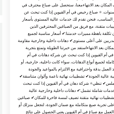
يف المكان بعد الانتهاءمعنا، ستحصل على صباغ محترف في
 لسنوات. ⭐ صباغ رخيص في أم القيوين إذا كنت تبحث عن
 المناسب، فنحن نقدم لك خدمات عالية المستوى بأسعار
بات متقنة، مع فريق من الصباغين المحترفين الذين
 تكلفة باهظة.مميزات خدمتنا:✔ أسعار مناسبة لجميع
 مدربين على أعلى مستوى✔ دهانات داخلية وخارجية مقاومة
ن بعد الانتهاءاستفد من خبرتنا الطويلة وتمتع بتجربة
في أم القيوين إذا كنت تبحث عن شركة دهانات في أم
لة لجميع أنواع الدهانات، سواء كانت داخلية، خارجية، أو
العمل بدقة واحترافية مع الالتزام بالمواعيد والجودة
ية عالية الجودة✔ تشطيبات نهائية ناعمة وألوان متناسقة✔
ملس✔ تنظي⭐ شركة دهان في أم القيوين إذا كنت تبحث
دمات شاملة تشمل:✔ دهانات داخلية وخارجية عالية
شطيبات نهائية متقنة تضيف لمسة فاخرة للمكان✔ صباغين
ى تجربة صبغ متكاملة مع ضمان الجودة، لتجعل منزلك أو
ن العمل مع صباغ في أم القيوين يعني الحصول على نتائج