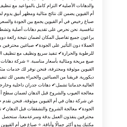
والدهانات الأصلية✔ التزام كامل بالمواعيد مع تنظ
أم القيوين يضمن لك نتائج مثالية ومظهر أنيق يدوم
صباغ رخيص في أم القيوين يجمع بين الجودة والسعر
تنافسية. نحن نحرص على تقديم دهانات أصلية وتشطي
يراعون جميع تفاصيل المكان لضمان نتيجة رائعة دون
العملاء دون التأثير على الجودة✔ صباغين محترفين
للرطوبة والحرارة✔ تنفيذ سريع ونظيف مع تنظيف المكا
صبغ مريحة ومثالية بأسعار مناسبة. ⭐ شركة دهانات 
القيوين موثوقة ومحترفة، فنحن نوفر لك خدمات متكام
ديكورية. فريقنا من الصباغين والخبراء يضمن لك تنفيذ 
العالية.خدماتنا تشمل:✔ دهانات جدران داخلية وخارج
معالجة العيوب والشروخ قبل الدهان لضمان سطح أ
عن شركة دهان في أم القيوين موثوقة، فنحن نقدم خ
الجودة✔ معالجة الشروخ والتشققات قبل الدهان✔ ت
محترفين ينفذون العمل بدقة وسرعةمعنا، ستحصل عل
مكتبك يبدو أكثر جمالًا وأناقة. ⭐ صباغ في أم القيوي