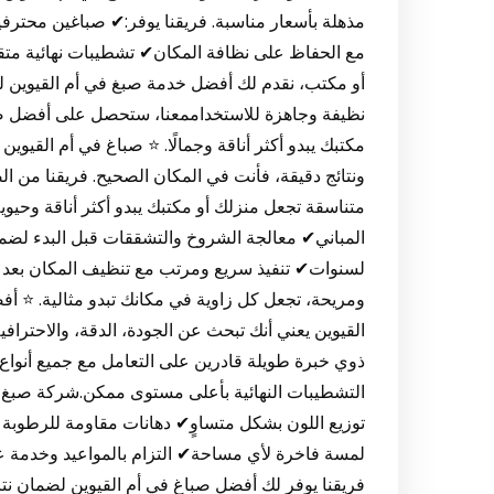
مذهلة بأسعار مناسبة. فريقنا يوفر:✔ صباغين محتر
مع الحفاظ على نظافة المكان✔ تشطيبات نهائية متقن
أو مكتب، نقدم لك أفضل خدمة صبغ في أم القيوين لض
نظيفة وجاهزة للاستخداممعنا، ستحصل على أفضل صبا
مكتبك يبدو أكثر أناقة وجمالًا. ⭐ صباغ في أم القيوي
ونتائج دقيقة، فأنت في المكان الصحيح. فريقنا من 
متناسقة تجعل منزلك أو مكتبك يبدو أكثر أناقة وحيو
المباني✔ معالجة الشروخ والتشققات قبل البدء لضم
لسنوات✔ تنفيذ سريع ومرتب مع تنظيف المكان بعد ا
ومريحة، تجعل كل زاوية في مكانك تبدو مثالية. ⭐ 
القيوين يعني أنك تبحث عن الجودة، الدقة، والاحترا
ذوي خبرة طويلة قادرين على التعامل مع جميع أنواع ال
التشطيبات النهائية بأعلى مستوى ممكن.شركة صبغ
توزيع اللون بشكل متساوٍ✔ دهانات مقاومة للرطوبة
لمسة فاخرة لأي مساحة✔ التزام بالمواعيد وخدمة عم
فريقنا يوفر لك أفضل صباغ في أم القيوين لضمان نتائ