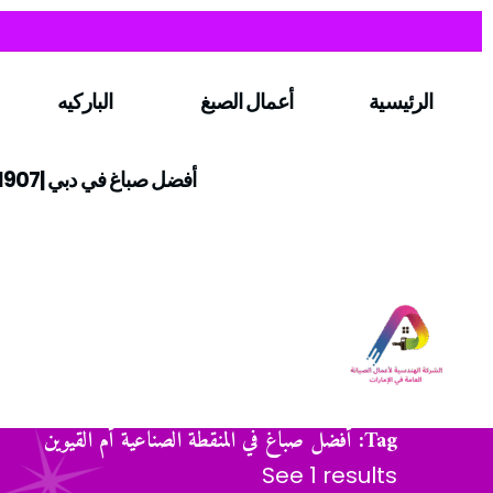
الرئيسية
أعمال الصبغ
الباركيه
أفضل صباغ في دبي |0547971907
Tag: أفضل صباغ في المنقطة الصناعية أم القيوين
See 1 results