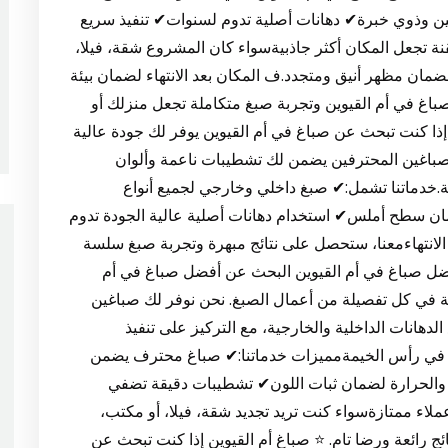
فين وذوي خبرة✔ دهانات أصلية تدوم لسنوات✔ تنفيذ سريع
ة تجعل المكان أكثر جاذبيةسواء كان المشروع شقة، فيلا،
مان مظهر أنيق ومتجدد.ف المكان بعد الانتهاء لضمان بيئة
غ في أم القيوين وتجربة صبغ متكاملة تجعل منزلك أو
ن إذا كنت تبحث عن صباغ في أم القيوين يوفر لك جودة عالية
الصباغين المحترفين يضمن لك تشطيبات ناعمة وألوان
ية.خدماتنا تشمل:✔ صبغ داخلي وخارجي لجميع أنواع
ان سطح أملس✔ استخدام دهانات أصلية عالية الجودة تدوم
لانتهاءمعنا، ستحصل على نتائج مبهرة وتجربة صبغ سلسة
أفضل صباغ في أم القيوين البحث عن أفضل صباغ في أم
فية في كل تفصيلة من أعمال الصبغ. نحن نوفر لك صباغين
دهانات الداخلية والخارجية، مع التركيز على تنفيذ
 في رأس الخيمةمميزات خدماتنا:✔ صباغ محترف يضمن
 والحرارة لضمان ثبات اللون✔ تشطيبات دقيقة تضفي
لاء ممتازةسواء كنت تريد تجديد شقة، فيلا، أو مكتب،
ج رائعة ورضا تام. ⭐ صباغ أم القيوين إذا كنت تبحث عن