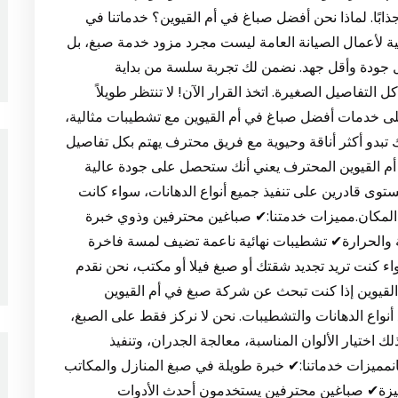
ذابًا. لماذا نحن أفضل صباغ في أم القيوين؟ خدماتنا في
سية لأعمال الصيانة العامة ليست مجرد مزود خدمة صبغ، بل
ل جودة وأقل جهد. نضمن لك تجربة سلسة من بداية
لتفاصيل الصغيرة. اتخذ القرار الآن! لا تنتظر طويلاً
على خدمات أفضل صباغ في أم القيوين مع تشطيبات مثالية،
 تبدو أكثر أناقة وحيوية مع فريق محترف يهتم بكل تفاصيل
غ أم القيوين المحترف يعني أنك ستحصل على جودة عالية
توى قادرين على تنفيذ جميع أنواع الدهانات، سواء كانت
ل المكان.مميزات خدمتنا:✔ صباغين محترفين وذوي خبرة
ة والحرارة✔ تشطيبات نهائية ناعمة تضيف لمسة فاخرة
اء كنت تريد تجديد شقتك أو صبغ فيلا أو مكتب، نحن نقدم
لقيوين إذا كنت تبحث عن شركة صبغ في أم القيوين
واع الدهانات والتشطيبات. نحن لا نركز فقط على الصبغ،
لك اختيار الألوان المناسبة، معالجة الجدران، وتنفيذ
نمميزات خدماتنا:✔ خبرة طويلة في صبغ المنازل والمكاتب
زة✔ صباغين محترفين يستخدمون أحدث الأدوات