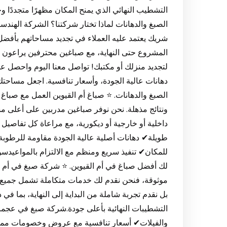
التشطيب النهائي الذي يمنح المكان مظهرًا متجددًا وج
الصبغ والدهانات لماذا تختار شركتنا؟ الشركة الهند
شريك يعتمد عليه العملاء في تجديد مساحاتهم بأفض
المشروع حتى النهاية، مع صباغين محترفين يراعون كل ا
لتجديد منزلك أو مكتبك! تواصل معنا اليوم واحصل 
دهانات عالية الجودة، وأسعار تنافسية. اجعل مساحتك
الصبغ والدهانات. ⭐ صباغ أم القيوين العمل مع صبا
ونتائج مذهلة. نحن نوفر صباغين مدربين على أعلى مس
داخلية أو خارجية أو ديكورية، مع مراعاة كل تفاصي
طويلة✔ دهانات أصلية عالية الجودة مقاومة للرطوب
للمكان✔ تنفيذ سريع ومنظم مع الالتزام بالمواعيدسو
لك أفضل صباغ في أم القيوين. ⭐ شركة صبغ في أم ا
موثوقة، فنحن نقدم لك خدمات متكاملة تشمل جميع أن
بل نقدم تجربة شاملة من البداية إلى النهاية، بما في ذ
التشطيبات النهائية بأعلى جودة.شركة صبغ في عجما
والفيلات✔ أسعار تنافسية مع عروض وخصومات ممي