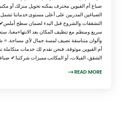
صباغ أم القيوين محترف يمكنه تحويل منزلك أو مكتب
الصباغين المدربين على أعلى مستوى.خدماتنا تشمل:
التشققات والشروخ قبل البدء لضمان سطح أملس✔ اس
سريع ومنظم مع تنظيف المكان بعد الانتهاءمعنا، ست
وألوان متناسقة تضيف لمسة جمال لأي مساحة. ⭐ ش
أم القيوين موثوقة، فنحن نقدم لك خدمات متكاملة تش
الشقق، الفيلات، أو المكاتب.مميزات شركتنا:✔ صبا
READ MORE