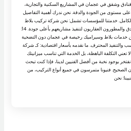
لمية. 13: تركيب سيراميك فنادق وشقق في عجمان في المشاريع السكنية والتجارية،
لى مستوى من الجودة والدقة. نحن ندرك أهمية التفاصيل
الكامل. خدمتنا للمؤسسات تشمل: نحن شركة تركيب بلاط
وسيراميك في عجمان التي يعتمد عليها أصحاب الفنادق والمطورون العقاريون لتنفيذ مشاريعهم بأعلى جودة. 14:
 خدمات بلاط وسيراميك رخيصة في عجمان دون التضحية
ب والتنفيذ المحترف. ما نقدمه بأسعار اقتصادية: كـ شركة
تعني التكلفة الباهظة، بل الخدمة التي تناسب ميزانيتك
ي عجمان نفتخر بوجود نخبة من أفضل الفنيين لدينا، فإذا كنت تبحث
لصحيح. فنيونا متمرسون في جميع أنواع التركيب، من
ينا: نحن