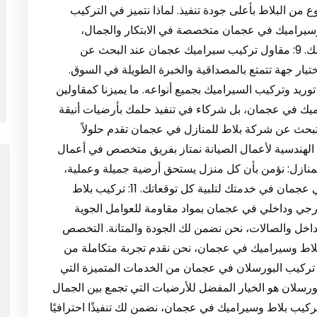
ع من البلاط بأعلى جودة تنفيذ. لماذا نتميز في التركيب
 وسيراميك في عجمان متخصصة في الابتكار والجمال،
فخدمتنا لتركيب البلاط ثلاثي الأبعاد هي الحل الأمثل لك. 9: مقاول تركيب سيراميك عجمان عند البحث عن
ر جهة تتمتع بالمصداقية والخبرة الطويلة في السوق.
يد وتركيب السيراميك بجميع أنواعه. ما يميزنا كمقاولين
يك في عجمان، بل شركاء في تنفيذ حلمك بأرضيات أنيقة
 كنت تبحث عن شركة بلاط للمنازل في عجمان تقدم حلولاً
 الهندسية لأعمال الصيانة نمتاز بفريق متخصص في أعمال
منازل: نؤمن بأن كل منزل يستحق أرضية جميلة وعملية،
لذلك نضع خبرتنا كـ شركة تركيب بلاط وسيراميك في عجمان في خدمتك لتلبية كل توقعاتك. 11: تركيب بلاط
ي وداخلي في عجمان بمواد مقاومة للعوامل الجوية
داخل والصالات، نحن نضمن لك الجودة والمتانة. التخصص
لاط وسيراميك في عجمان، نحن نقدم تجربة متكاملة من
جمان يُعتبر تركيب البورسلان في عجمان من الخدمات المتميزة التي
البورسلان هو الخيار المفضل للأرضيات التي تجمع بين الجمال
تركيب بلاط وسيراميك في عجمان، نضمن لك تنفيذًا احترافيًا