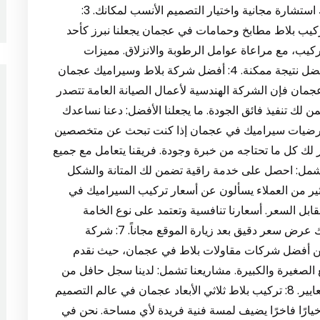
تصميم بدقة وجودة عالية. لماذا تختار فنيينا؟ نوفر لك استشارة مجانية واختيار التصميم الأنسب لمكانك. 3:
يب بلاط مطابخ وحمامات في عجمان يجعلنا نبرز كأحد
كيب، مع مراعاة عوامل الرطوبة والانزلاق. مميزات
الخدمة: نعدك بإنهاء المشروع في الوقت المحدد وبأفضل نتيجة ممكنة. 4: أفضل شركة بلاط وسيراميك عجمان
ان فإن الشركة الهندسية لأعمال الصيانة العامة تتصدر
لك تنفيذ فائق الجودة. ما يجعلنا الأفضل: دعنا نساعدك
ات منزلك إلى تحفة فنية. 5: تركيب أرضيات سيراميك في عجمان إذا كنت تبحث عن متخصصين
 كل ما تحتاجه من خبرة وجودة. فريقنا يتعامل مع جميع
ا تشمل: احصل على خدمة راقية تضمن لك المتانة والشكل
ن الكثير من العملاء يسألون عن أسعار تركيب السيراميك في
بل السعر. أسعارنا تنافسية وتعتمد على نوع الخامة
ومساحة العمل. العوامل المؤثرة على السعر: نوفر لك عرض سعر دقيق بعد زيارة الموقع مجاناً. 7: شركة
 من أفضل شركات مقاولات بلاط في عجمان، حيث نقدم
الصغيرة والكبيرة. مشاريعنا تشمل: لدينا سجل حافل من
العملاء الراضين وخبرة في تنفيذ المشاريع بأعلى المعايير. 8: تركيب بلاط ثلاثي الأبعاد عجمان في عالم التصميم
يارًا فاخرًا يضيف لمسة فنية فريدة لأي مساحة. نحن في