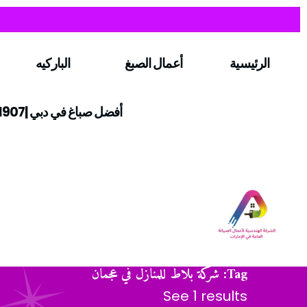
الرئيسية
أعمال الصبغ
الباركيه
أفضل صباغ في دبي |0547971907
Tag: شركة بلاط للمنازل في عجمان
See 1 results