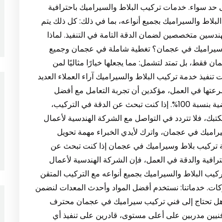
 حد سواء. خدمات تركيب البلاط والسيراميك باحترافية
ط والسيراميك بجميع أنواعه، بما في ذلك: كل ذلك يتم
دسين متخصصين لضمان الدقة التامة في التنفيذ. لماذا
وسيراميك في عجمان؟ تغطية شاملة في عجمان وجميع
 فقط، بل تمتد لتشمل: مما يجعلها خيارًا مثاليًا لمن
نفيذ خدمة تركيب البلاط والسيراميك آراء العملاء العديد
عتها في العمل، مؤكدين أن تجربة التعامل مع أفضل
شركة تركيب بلاط وسيراميك في عجمان كانت مرضية بنسبة 100%. إذا كنت تبحث عن الدقة في التركيب،
كتبك، فلا تتردد في التواصل مع الشركة الهندسية لأعمال
سيراميك في عجمان، واترك لأيدي الخبراء مهمة تحويل
 لوحة فنية تعكس ذوقك الرفيع. 1: شركة تركيب بلاط وسيراميك في عجمان إذا كنت تبحث عن
افية والدقة في العمل، فإن الشركة الهندسية لأعمال
ركيب البلاط والسيراميك بجميع أنواعه مع التركيب المتقن
ركات. خدماتنا: نستخدم أفضل المواد وأحدث المعدات لنضمن
يراميك عجمان هل تحتاج إلى فني تركيب سيراميك في عجمان محترف
نيين مدربين على أعلى مستوى، قادرين على تنفيذ أي