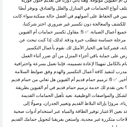
 القيوين موثوقة. وهنا يأتي دورنا في تقديم حلول فورية
لف أنواع الحمامات في المنازل والفلل والفنادق. ونوفر أيضًا
غبين في الحفاظ على أصولهم في أفضل حالة ممكنة.سواء كانت
 للكشف والمعالجة دون تكسير غير ضروري. اختر شركتنا،
واستمتع بحمام خالٍ من المشاكل، مع ضمان شامل على جميع أعمال الصيانة. ✅ 5: مقاول تكسير حمامات أم القيوين
هي مرحلة حساسة تتطلب خبرة ودقة. لذلك، إذا كنت تبحث عن
نة، فشركتنا هي الخيار الأمثل لك. نقوم بأعمال التكسير
ص على حماية باقي أجزاء المنزل من أي ضرر أثناء العمل.
بالكامل تمهيدًا لإعادة تصميمه، فإننا نعمل بسرعة واحترافية
رب لتنفيذ كافة أعمال التكسير والهدم وفق ضوابط السلامة
العامة، ونلتزم بالتسليم في الوقت المتفق عليه دون أي تأخير. ✅ 6: ترميم حمام قديم أم القيوين هل تعاني من حمام قديم
نحن نقدم لك خدمة ترميم حمام قديم في أم القيوين بطريقة
لشكل والمواصفات الوظيفية. نعيد تأهيل الحمامات القديمة
، مرورًا بإزالة البلاط القديم وتغيير الجدران، وصولًا إلى
عين الاعتبار توفير الطاقة والمياه عبر استخدام أدوات صحية
لاحات متكررة غير مجدية، واستعن بفريقنا لتحويل حمامك القديم