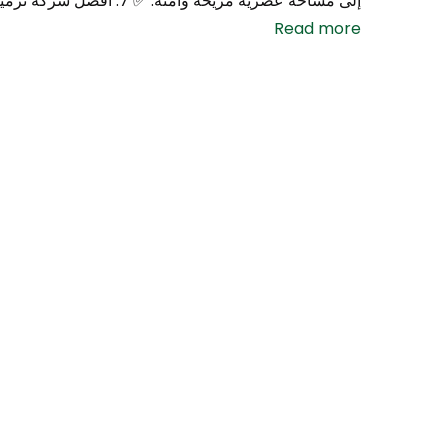
إلى مساحة عصرية مريحة وآمنة. ✅ 7: أفضل شركة ترميم حمامات
Read more