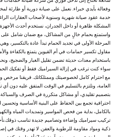
شائعة تحتاج إلى تدخل فوري من شركة صيانة حمامات في أم
وفعالة بأيدي خبراء. نعمل على صيانة دورية أو طارئة لمخت
خدمة عقود صيانة شهرية وسنوية لأصحاب العقارات الرا
المشكلة ظاهرة أو داخل الجدران، نستخدم أحدث الأجهزة
المرحلة الأولى في تجديد الحمام تبدأ عادة بالتكسير، و
مقاول تكسير حمامات في أم القيوين يتمتع بالكفاءة والأما
باستخدام معدات حديثة تضمن تقليل الغبار والضجيج، ونحر
سواء كنت ترغب في إزالة السيراميك فقط أو تفكيك الحمام 
مع احترام كامل لخصوصيتك وممتلكاتك. فريقنا مرخص ومد
بتصميم تقليدي، أو مشاكل متكررة في الصرف والسباكة؟ 
احترافية تجمع بين الحفاظ على البنية الأساسية وتحسين ا
بالكامل، بداية من فحص المواسير وتمديدات المياه والكهرباء
تركيب سيراميك وإضاءة وتصاميم جديدة تناسب ذوقك.نأخذ ب
ذكية ومواد مقاومة للرطوبة والعفن. لا تهدر وقتك في إص