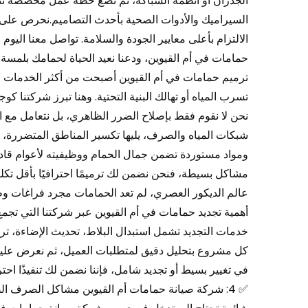
الجدران أو أنظمة السباكة، ثم نضع خطة عمل مخصصة تت
السيراميك والأدوات الصحية بأحدث التصاميم.نحرص على اس
الالتزام بأعلى معايير الجودة والسلامة. تواصل معنا ا
ترميم حمامات في أم القيوين أصبحت من أكثر الخدمات طلب
تسرب المياه أو تهالك البنية التحتية. وهنا تبرز شركتنا كو
نحن لا نقوم فقط بإصلاح الضرر الظاهري، بل نتعامل مع ال
شبكات المياه والصرف، يليها تكسير المناطق المتضررة، ثم
ومواد مستوردة تضمن جمال الحمام ووظيفيته لأعوام قاد
عالم الديكور العصري، لم تعد الحمامات مجرد فراغات و
أهمية تجديد حمامات في أم القيوين عبر شركتنا التي تجمع
خدمات التجديد تشمل استبدال البلاط، تحديث الإضاءة، تركيب
في تغيير بسيط أو تجديد شامل، فإننا نضمن لك تنفيذًا احتر
✅ 4: شركة صيانة حمامات أم القيوين مشاكل الصرف ال