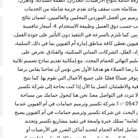
ة التامة بأنواع الأرضيات، الجدران، أنظمة السباكة، والعزل،
تقديم الحلول المثالية لكل حالة. 2. خدمات متكاملة تحت سقف واحد نقدم حزمة شاملة من الخدمات
اء وترميم من أفضل الموردين المحليين والعالميين، لضمان نتائج
تدوم لسنوات طويلة. كما نختار البلاط والسيراميك المناسب حسب ذوق العميل وطبيعة الاستخدام. 4. أسعار تنافسية
كما نلتزم بالسرعة في التنفيذ دون التأثير على جودة العمل،
يوين نغطي كافة مناطق إمارة أم القيوين بما في ذلك: السلمة،
راد، الفلل، الشركات، المباني السكنية، والفنادق. نحرص على
ليم النهائي للحمام المجدد، مع إمكانية تقديم نماذج تصميم ثلاثية
نا رضا العملاء هو هدفنا الأول نحن نؤمن أن نجاحنا يقاس برضا
 ضمانًا فعليًا على جميع الأعمال التي نقوم بها. كما نتيح
ة والاطمئنان. اتصل بنا الآن إذا كنت بحاجة إلى شركة تكسير
 لا تتردد في التواصل معنا. نحن هنا لنحول حمامك من مساحة
تقليدية إلى ركن من الرفاهية والراحة. 📞 الهاتف:0547971907 ✅ 1: شركة تكسير وترميم حمامات في أم القيوين عندما
إن البحث عن شركة تكسير وترميم حمامات في أم القيوين يصبح
 العامة” نمتلك خبرة واسعة في تنفيذ مشاريع تكسير وتجديد
ص شامل لحالة الحمام لتحديد أماكن الضرر في الأرضيات أو