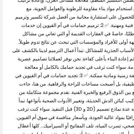
ضمن التكسير المنظم، معالجة مشاكل العزل، وإعادة تركيب
تخدام مواد بناء مقاومة للرطوبة والعوامل الجوية، مع
ليوم للحصول على استشارة مجانية من أفضل شركة تكسير وترميم
حمامات في أم القيوين، ودعنا نعيد الحياة لحمامك بلمسة فنية ومهنية. ✅ 2: ترميم حمامات في أم القيوين إن خدمات
ًا، خاصةً في العقارات القديمة أو التي تعاني من مشاكل
جهة أولى للأفراد والمؤسسات التي تبحث عن نتائج تدوم طويلاً.
أسباب الجذرية للمشاكل. تبدأ أعمال الترميم لدينا بالكشف على
 إعادة البناء بأعلى كفاءة. نحن نوفر لعملائنا تصاميم عصرية
مة. سواء كنت ترغب في تجديد حمامك بالكامل أو معالجة
مشاكل بسيطة، فنحن نضمن لك ترميمًا احترافيًا بأقل تكلفة زمنية ومادية ممكنة. ✅ 3: تجديد حمامات في أم القيوين في
ظيفية، بل أصبحت مساحات للراحة والرفاهية. من هنا، جاءت
 بين الذوق الرفيع والخبرة الفنية. نقدم مجموعة متكاملة من
 كبائن الدش الحديثة، وتغيير الأدوات الصحية بأنواعها. نبدأ
كل مشروع بتحليل دقيق لمتطلبات العميل، ثم نعرض عليه عدة نماذج تصميم (2D و 3D) قبل التنفيذ. سواء كنت ترغب
افيًا بمواد عالية الجودة، وبأسعار منافسة في سوق أم القيوين.
صحي، تسرب المياه، تلف المفاتيح أو السيراميك… كلها أعطال