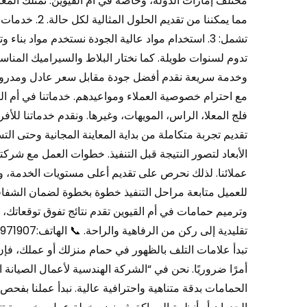
مختلف إمارات الدولة، وخاصة في أم القيوين. نمتلك المعرف
مما يمكننا من 
تشمل: 3. استخدام مواد عالية الجودة نستخدم مواد بن
وخدمة سريعة نقدم أفضل جودة مقابل سعر عادل ومدروس. 
مع احترام خصوصية العملاء ومواعيدهم. خدماتنا في أم الق
فلج المعلا، الراس، المويهات، وغيرها. ونقدم خدماتنا للأف
تقديم تجربة متكاملة من بداية المعاينة المجانية وحتى التس
الأبعاد لتصور النتيجة قبل التنفيذ. خطوات العمل مع شركت
عملائنا. لذلك نحرص على تقديم أعلى مستويات الخدمة، ونوفر
للعميل متابعة مراحل التنفيذ خطوة بخطوة لضمان الشفافي
وترميم حمامات في أم القيوين تقدم نتائج تفوق توقعاتك،
تبدأ علامات التلف بالظهور في حمام منزلك أو عملك، ف
أمرًا ضروريًا. نحن في “الشركة الهندسية لأعمال الصيانة
الحمامات بدقة متناهية واحترافية عالية. نبدأ عملنا بفح