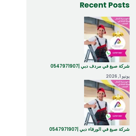
Recent Posts
شركة صبغ في مردف دبي |0547971907
يونيو 1, 2026
شركة صبغ في الورقاء دبي |0547971907