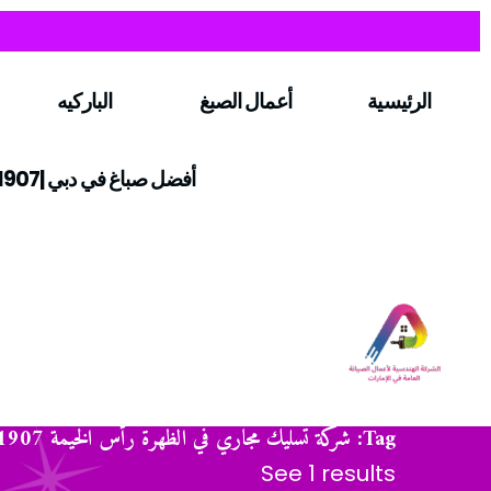
الرئيسية
أعمال الصبغ
الباركيه
أفضل صباغ في دبي |0547971907
Tag: شركة تسليك مجاري في الظهرة رأس الخيمة 0547971907
See 1 results