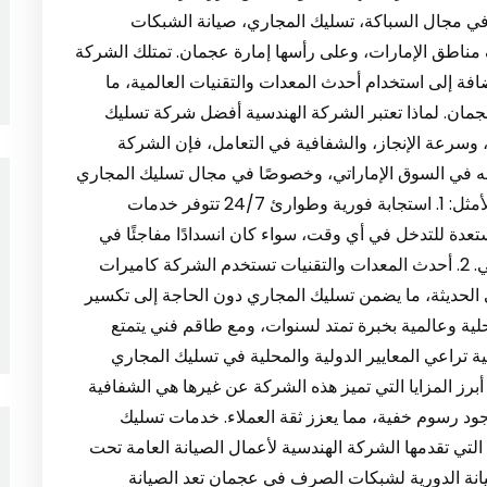
ي مجال السباكة، تسليك المجاري، صيانة الشبكات
مناطق الإمارات، وعلى رأسها إمارة عجمان. تمتلك الشركة
 إلى استخدام أحدث المعدات والتقنيات العالمية، ما
جمان. لماذا تعتبر الشركة الهندسية أفضل شركة تسليك
سرعة الإنجاز، والشفافية في التعامل، فإن الشركة
ى به في السوق الإماراتي، وخصوصًا في مجال تسليك المجاري
في عجمان. إليك أهم المميزات التي تجعلها الاختيار الأمثل: 1. استجابة فورية وطوارئ 24/7 تتوفر خدمات
عدة للتدخل في أي وقت، سواء كان انسدادًا مفاجئًا في
المجاري أو مشكلة متكررة في شبكة الصرف الصحي. 2. أحدث المعدات والتقنيات تستخدم الشركة كاميرات
الحديثة، ما يضمن تسليك المجاري دون الحاجة إلى تكسير
في البنية التحتية للمكان. 3. خبرة محلية وعالمية بخبرة تمتد لسنوات، ومع طاقم فني يتمتع
 تراعي المعايير الدولية والمحلية في تسليك المجاري
واحدة من أبرز المزايا التي تميز هذه الشركة عن غيرها هي الشفافية
ود رسوم خفية، مما يعزز ثقة العملاء. خدمات تسليك
لتي تقدمها الشركة الهندسية لأعمال الصيانة العامة تحت
نة الدورية لشبكات الصرف في عجمان تعد الصيانة