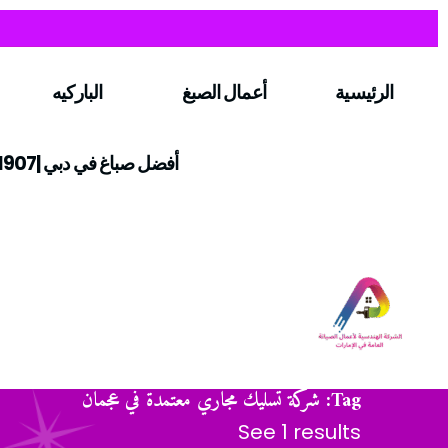
الرئيسية
أعمال الصبغ
الباركيه
أفضل صباغ في دبي |0547971907
Tag: شركة تسليك مجاري معتمدة في عجمان
See 1 results