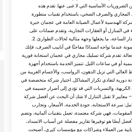
ضروريات الأساسية التي لا غنى عنها. تقدم هذه
 المجاري والصرف الصحي، باستخدام تقنيات متطورة
شركة الهندسية لأعمال الصيانة العامة في عجمان خبرة
 في المنازل أو العقارات التجارية، وتقدم ضمانات على
العمل مما يعزز ثقة العملاء بها. تعمل الشركة على مدار الساعة، ما يجعلها وجهة مثالية لحالات الطوارئ. 2.
عندما تواجه انسدادًا مفاجئًا في أنابيب الصرف، فإنك
الة. تقدم شركة تسليك مجاري في عجمان استجابة فورية
ية أو في ساعات الليل. تتميز الخدمة باستخدام أجهزة
العالي التي تزيل الدهون، الرواسب، والأجسام الغريبة من
انة دورية لتفادي تكرار المشاكل. اختيار شركة متخصصة في
الكريهة، والتسربات التي قد تؤدي إلى أضرار جسيمة في
ي عجمان – معايير لا تقبل التنازل لا شك أن البحث عن أفضل شركة
: سرعة الاستجابة، جودة الخدمة، الأسعار، وتجارب
 المقومات، فهي شركة معتمدة، تعمل بتقنيات ألمانية، وتضم
الأفضل أيضًا هو توفيرها تقارير مفصلة عن أسباب الانسداد،
يجابية من العملاء وشراكات مع مؤسسات كبرى، أصبحت