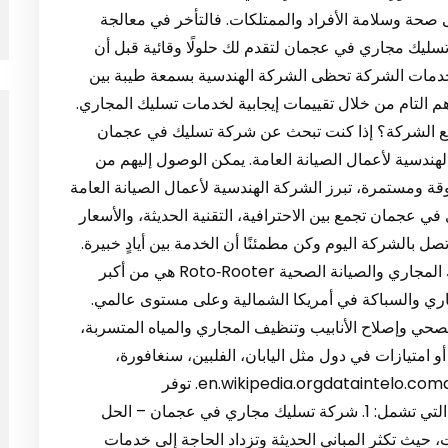
حة وسلامة الأفراد والممتلكات. فالتأخر في معالجة
تسليك مجاري في عجمان لتقدم لك حلولًا وقائية قبل أن
 خدمات الشركة تحظى الشركة الهندسية بسمعة طيبة بين
 التام من خلال تقييمات إيجابية لخدمات تسليك المجاري.
 مع الشركة؟ إذا كنت تبحث عن شركة تسليك في عجمان
الهندسية لأعمال الصيانة العامة. يمكن الوصول إليهم من
قة ومستمرة، تبرز الشركة الهندسية لأعمال الصيانة العامة
عجمان تجمع بين الاحترافية، التقنية الحديثة، والأسعار
صل بالشركة اليوم وكن مطمئنًا أن الخدمة بين أيادٍ خبيرة.
🏢 شركة Roto‑Rooter العالمية – رائدة في تسليك المجاري والصيانة الصحية Roto‑Rooter هي من أكبر
ي والسباكة في أمريكا الشمالية وعلى مستوى عالمي.
ت الصرف الصحي وإصلاح الأنابيب وتنظيف المجاري والمياه المتسربة،
و امتيازات في دول مثل اليابان، الفلبين، سنغافورة،
أستراليا، جنوب إفريقيا، والبرازيل en.wikipedia.orgdataintelo.comdataintelo.com. توفر
Roto‑Rooter باقة شاملة من الخدمات الاحترافية، التي تشمل: 1. شركة تسليك مجاري في عجمان – الحل
حيث تكثر المباني الحديثة وتزداد الحاجة إلى خدمات