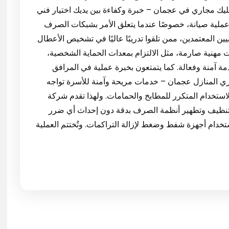
للمنازل والمجمعات السكنية. 4. فني تسليك مجاري في عجمان – خبرة وكفاءة بين يديك اختيار فني
لية صيانة، خصوصًا عندما يتعلق الأمر بشبكات الصرف
ين المعتمدين، ممن تلقوا تدريبًا عاليًا في تشخيص الأعطال
ات مهنية صارمة، مثل الالتزام بمعدات الحماية الشخصية،
مة آمنة وفعالة. كما يتمتعون بخبرة عملية في المرافق
، والمباني السكنية. 5. تسليك مجاري المنازل عجمان – خدمات مريحة وآمنة للأسرة تواجه
ستخدام المتكرر للمطابخ والحمامات. ولهذا تقدم شركة
نظيف وتطهير أنظمة الصرف بدقة دون إحداث أي ضرر
تخدام أجهزة شفط وضغط لإزالة التراكمات. وتُختتم العملية