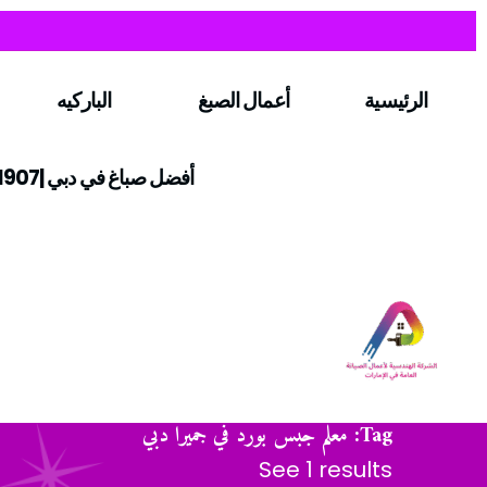
الرئيسية
أعمال الصبغ
الباركيه
أفضل صباغ في دبي |0547971907
Tag: معلم جبس بورد في جميرا دبي
See 1 results