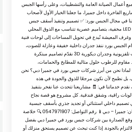
ع أعمال الصيانة العامة والتشطيبات، وعلى رأسها الجبس
شاريع الفاخرة داخل جميرا، ما جعلنا الخيار الأول لأصحاب
ماتنا في مجال الجبس بورد: ✅ تصميم وتنفيذ أسقف جبس
بورد مودرن نقوم بتركيب الأسقف الجبسية بإضاءات LED مخفية، بتصاميم عصرية تتناسب مع الذوق المحلي
رف المعيشة نُبدع في تحويل المساحات إلى لوحات فنية
دام الجبس بورد ننفذ جدران داخلية خفيفة وعازلة للصوت،
لتوفير أقصى درجات الخصوصية والعملية. ✅ واجهات تلفزيونية وجدران ديكورية 3D نقدّم تصاميم مبتكرة
ورد مقاوم للرطوب حلول مثالية للمطابخ والحمامات،
 لماذا نحن من أبرز شركات جبس بورد في جميرا دبي؟ نحن
، بل نطمح لأن نكون مرجعًا للذوق والجودة في هذه
 نقدم خدماتنا في: 🧾 مشاريعنا تتحدث عنا نفخر بتنفيذ
لونات راقية، وشقق فندقية. كل مشروع هو قصة نجاح
في تصميم داخلي استثنائي أو تجديد جذري بأسقف جبسية
راقية؟ دعنا نكون شركاءك في تنفيذ رؤيتك. 📍 العنوان: جميرا – دبي📱 رقم التواصل: 0547971907 🔍 خلاصة
وقع الصدارة بين شركات جبس بورد في جميرا دبي بفضل
الالتزام بالجودة. إذا كنت تبحث عن تصميم يستحق منزلك أو