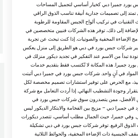
بس بورد جميرا دبي كخيار أساسي لتجميل المساحات
 تمتد إلى تصميمات جدارية أنيقة تناسب الذوق الراقي
لتقنيات في تركيب ألواح الجبس المقاومة للرطوبة
 بالإضافة إلى ذلك، توفر هذه الشركات فنيين متخصصين في
ج الإضاءة المخفية والصوتيات. إذا كنت تبحث عن تجربة
بر شركات جبس بورد في دبي هو الطريق إلى منزل يعكس
ا – الجودة تبدأ من الاسم عند التفكير في تجديد ديكور منزلك في
د جميرا. هذه المكانة لا تُكتسب فقط بتقديم خدمات
المواد في آنٍ واحد. شركات جبس بورد في جميرا دبي أثبتت
لتنفيذ، مع الحرص على توفير استشارات تصميم مخصصة لكل
رار وجودة التشطيب النهائي. إذا أردت التعامل مع شركة
بين الأفضل، ممن يتصدرون سوق شركات جبس بورد في
هم. 3. ديكورات جبس بورد في جميرا دبي – مزيج بين الفخامة والابتكار الديكور ليس
زل. وفي جميرا، حيث الجمال مطلب أساسي، تتصدر ديكورات
الذوق الرفيع. توفر شركات جبس بورد في دبي تشكيلة
ف الجبسية ذات الإضاءة المخفية، والحوائط الثلاثية