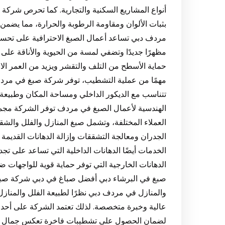
أنواع المشاريع السكنية والتجارية. كما تحرص شركة 
بثبات الألوان ومقاومة الرطوبة والحرارة، مما يضمن 
مردف دبي تساعد أعمال الصبغ الاحترافية على تحسين
مظهرًا جديدًا وتضفي لمسة من الحيوية والأناقة على
حماية الأسطح من التلف والتقشر ويزيد من العمر الافت
مهمًا من عملية التشطيب، توفر شركة صبغ في مردف د
تتناسب مع الديكور الداخلي ومساحة المكان وطبيعة ا
الهندسية لأعمال الصبغ في مردف توفر الشركة مجمو
العملاء المختلفة، وتشمل صبغ المنازل والفلل والشق
الجدران ومعالجة التشققات وإزالة الدهانات القديمة
الخدمات أيضًا الدهانات الداخلية التي تساعد على تج
الدهانات الخارجية التي توفر حماية قوية للواجهات 
صبغ في البرشاء دبي أفضل صباغ في دبي شركة صبغ 
والمنازل في مردف دبي نظرًا لطبيعة الفلل والمناز
عالية وخبرة متخصصة. لذلك تعتمد الشركة على أحدث ا
لضمان الحصول على تشطيبات فاخرة تعكس جمال العقار