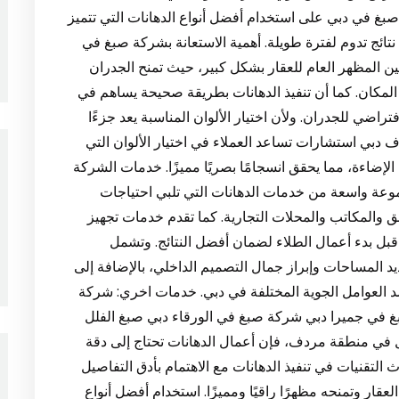
صبغ في دبي على استخدام أفضل أنواع الدهانات التي تتميز
نتائج تدوم لفترة طويلة. أهمية الاستعانة بشركة صبغ في
 المظهر العام للعقار بشكل كبير، حيث تمنح الجدران
 المكان. كما أن تنفيذ الدهانات بطريقة صحيحة يساهم في
راضي للجدران. ولأن اختيار الألوان المناسبة يعد جزءًا
بي استشارات تساعد العملاء في اختيار الألوان التي
لإضاءة، مما يحقق انسجامًا بصريًا مميزًا. خدمات الشركة
عة واسعة من خدمات الدهانات التي تلبي احتياجات
ق والمكاتب والمحلات التجارية. كما تقدم خدمات تجهيز
 قبل بدء أعمال الطلاء لضمان أفضل النتائج. وتشمل
ديد المساحات وإبراز جمال التصميم الداخلي، بالإضافة إلى
ضد العوامل الجوية المختلفة في دبي. خدمات اخري: شركة
في جميرا دبي شركة صبغ في الورقاء دبي صبغ الفلل
ل في منطقة مردف، فإن أعمال الدهانات تحتاج إلى دقة
لتقنيات في تنفيذ الدهانات مع الاهتمام بأدق التفاصيل
 وتمنحه مظهرًا راقيًا ومميزًا. استخدام أفضل أنواع