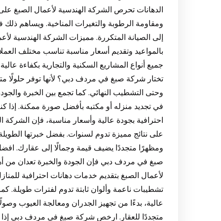
الدهانات تحرص الشركة الهندسية لأعمال الصبغ على ا
ومقاومة الرطوبة والتغيرات المناخية. ويساهم ذلك 
إلى الصيانة المتكررة. مميزات الشركة الهندسية لأعما
بالمواعيد وتقديم أسعار مناسبة تناسب مختلف العم
جميع أنواع المشاريع السكنية والتجارية بكفاءة عالية، 
تختار شركة صبغ في مردف دبي؟ لأنها توفر حلولًا م
وحتى التشطيب النهائي. كما تجمع بين الخبرة والجودة و
في تجديد منزله أو مكتبه بأفضل صورة ممكنة. إذ
احترافية بجودة عالية وأسعار مناسبة، فإن الشركة ا
على نتائج مميزة تدوم لسنوات. بفضل خبرتها الطوي
ومظهرًا متجددًا يضيف قيمة وجمالًا إلى عقارك. 
صبغ في مردف دبي فإن الجودة والخبرة تعدان من أهم ا
لأعمال الصبغ بتقديم خدمات دهانات احترافية للمنازل
تشطيبات ناعمة وألوان ثابتة تدوم لفترات طويلة. ك
عالية، بدءًا من تجهيز الجدران ومعالجة العيوب وصولً
متجددًا للعقار. ارخص شركة صبغ في مردف دبي إ