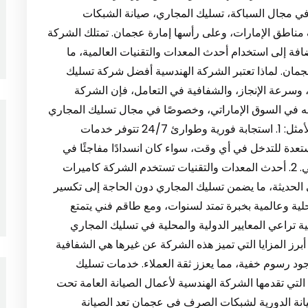
ي مجال السباكة، تسليك المجاري، صيانة الشبكات
مناطق الإمارات، وعلى رأسها إمارة عجمان. تمتلك الشركة
 إلى استخدام أحدث المعدات والتقنيات العالمية، ما
جمان. لماذا تعتبر الشركة الهندسية أفضل شركة تسليك
سرعة الإنجاز، والشفافية في التعامل، فإن الشركة
ى به في السوق الإماراتي، وخصوصًا في مجال تسليك المجاري
في عجمان. إليك أهم المميزات التي تجعلها الاختيار الأمثل: 1. استجابة فورية وطوارئ 24/7 تتوفر خدمات
عدة للتدخل في أي وقت، سواء كان انسدادًا مفاجئًا في
المجاري أو مشكلة متكررة في شبكة الصرف الصحي. 2. أحدث المعدات والتقنيات تستخدم الشركة كاميرات
الحديثة، ما يضمن تسليك المجاري دون الحاجة إلى تكسير
في البنية التحتية للمكان. 3. خبرة محلية وعالمية بخبرة تمتد لسنوات، ومع طاقم فني يتمتع
 تراعي المعايير الدولية والمحلية في تسليك المجاري
واحدة من أبرز المزايا التي تميز هذه الشركة عن غيرها هي الشفافية
ود رسوم خفية، مما يعزز ثقة العملاء. خدمات تسليك
لتي تقدمها الشركة الهندسية لأعمال الصيانة العامة تحت
نة الدورية لشبكات الصرف في عجمان تعد الصيانة