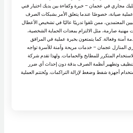
للمنازل والمجمعات السكنية. 4. فني تسليك مجاري في عجمان – خبرة وكفاءة بين يديك اختيار فني
لية صيانة، خصوصًا عندما يتعلق الأمر بشبكات الصرف
ين المعتمدين، ممن تلقوا تدريبًا عاليًا في تشخيص الأعطال
ات مهنية صارمة، مثل الالتزام بمعدات الحماية الشخصية،
مة آمنة وفعالة. كما يتمتعون بخبرة عملية في المرافق
، والمباني السكنية. 5. تسليك مجاري المنازل عجمان – خدمات مريحة وآمنة للأسرة تواجه
ستخدام المتكرر للمطابخ والحمامات. ولهذا تقدم شركة
نظيف وتطهير أنظمة الصرف بدقة دون إحداث أي ضرر
تخدام أجهزة شفط وضغط لإزالة التراكمات. وتُختتم العملية