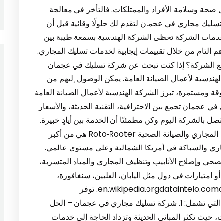
حة وسلامة الأفراد والممتلكات. فالتأخر في معالجة
تسليك مجاري في عجمان لتقدم لك حلولًا وقائية قبل أن
 خدمات الشركة تحظى الشركة الهندسية بسمعة طيبة بين
 التام من خلال تقييمات إيجابية لخدمات تسليك المجاري.
 مع الشركة؟ إذا كنت تبحث عن شركة تسليك في عجمان
الهندسية لأعمال الصيانة العامة. يمكن الوصول إليهم من
قة ومستمرة، تبرز الشركة الهندسية لأعمال الصيانة العامة
عجمان تجمع بين الاحترافية، التقنية الحديثة، والأسعار
صل بالشركة اليوم وكن مطمئنًا أن الخدمة بين أيادٍ خبيرة.
🏢 شركة Roto‑Rooter العالمية – رائدة في تسليك المجاري والصيانة الصحية Roto‑Rooter هي من أكبر
ي والسباكة في أمريكا الشمالية وعلى مستوى عالمي.
ت الصرف الصحي وإصلاح الأنابيب وتنظيف المجاري والمياه المتسربة،
و امتيازات في دول مثل اليابان، الفلبين، سنغافورة،
أستراليا، جنوب إفريقيا، والبرازيل en.wikipedia.orgdataintelo.comdataintelo.com. توفر
Roto‑Rooter باقة شاملة من الخدمات الاحترافية، التي تشمل: 1. شركة تسليك مجاري في عجمان – الحل
حيث تكثر المباني الحديثة وتزداد الحاجة إلى خدمات