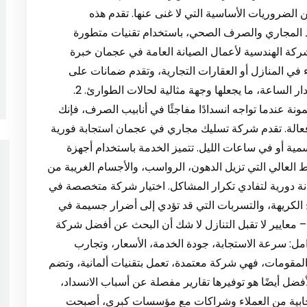
ضروريات الأساسية التي لا غنى عنها. تقدم هذه
 المجاري والصرف الصحي، باستخدام تقنيات متطورة
شركة الهندسية لأعمال الصيانة العامة في عجمان خبرة
 في المنازل أو العقارات التجارية، وتقدم ضمانات على
العمل مما يعزز ثقة العملاء بها. تعمل الشركة على مدار الساعة، ما يجعلها وجهة مثالية لحالات الطوارئ. 2.
عندما تواجه انسدادًا مفاجئًا في أنابيب الصرف، فإنك
الة. تقدم شركة تسليك مجاري في عجمان استجابة فورية
ية أو في ساعات الليل. تتميز الخدمة باستخدام أجهزة
العالي التي تزيل الدهون، الرواسب، والأجسام الغريبة من
انة دورية لتفادي تكرار المشاكل. اختيار شركة متخصصة في
الكريهة، والتسربات التي قد تؤدي إلى أضرار جسيمة في
ي عجمان – معايير لا تقبل التنازل لا شك أن البحث عن أفضل شركة
: سرعة الاستجابة، جودة الخدمة، الأسعار، وتجارب
 المقومات، فهي شركة معتمدة، تعمل بتقنيات ألمانية، وتضم
الأفضل أيضًا هو توفيرها تقارير مفصلة عن أسباب الانسداد،
يجابية من العملاء وشراكات مع مؤسسات كبرى، أصبحت