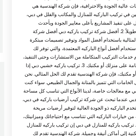
 عالية الجودة والاحترافية، فإن شركة الهندسية هي
صين في تركيب الباركيه للمنازل والمكاتب والفلل في دبي،
 على تنفيذ المشاريع بأعلى معايير الجودة وبأحدث
الأساليب والتقنيات، مما يضمن لك نتيجة رائعة تدوم طويلاً. 2. أفضل شركة تركيب باركيه دبي أفضل شركة
لمثالية باستخدام أفضل المواد وتوفير تصميمات مبتكرة
ستخدام أفضل أنواع الباركيه المعتمدة، والتي توفر لك
م خدمات التركيب المتكاملة من الاستشارات وحتى التنفيذ،
مما يضمن لك أرضيات متميزة تضفي لمسة من الفخامة على منزلك أو مكتبك. 3. تركيب باركيه خشبي دبي إذا
 مكتبك، فإن شركة الهندسية تقدم لك الحل المثالي. نحن
امات التي تتميز بالمتانة والجمال الطبيعي. سواء كنت
 مع معالجات خاصة، لدينا الأنواع التي تناسب كل مساحة
ضيات باركيه دبي عندما تبحث عن شركة تركيب أرضيات باركيه في دبي،
خدم الباركيه ذو الجودة العالية لتوفير أرضيات مريحة
ن خيارات الباركيه التي تتناسب مع احتياجاتك وميزانيتك،
مع ضمان التركيب المثالي من قبل فريق محترف. 5. تركيب باركيه للمنازل في دبي إن تركيب باركيه للمنازل
ة إلى أماكن أنيقة وجميلة. شركة الهندسية تقدم لك