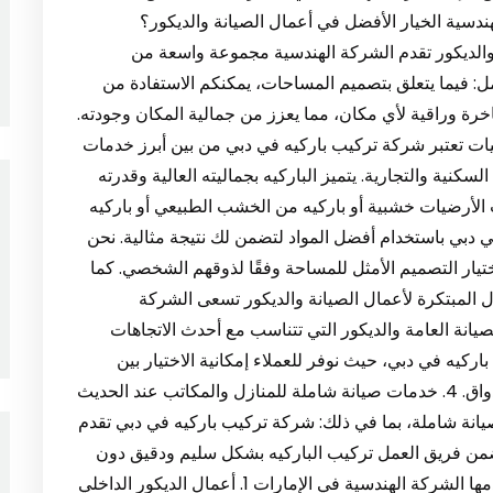
ندسية الخيار الأفضل في أعمال الصيانة والديكور؟
 العامة والديكور تقدم الشركة الهندسية مجموعة واسعة من
مل: فيما يتعلق بتصميم المساحات، يمكنكم الاستفادة من
ة وراقية لأي مكان، مما يعزز من جمالية المكان وجودته.
يات تعتبر شركة تركيب باركيه في دبي من بين أبرز خدمات
سكنية والتجارية. يتميز الباركيه بجماليته العالية وقدرته
لأرضيات خشبية أو باركيه من الخشب الطبيعي أو باركيه
ي دبي باستخدام أفضل المواد لتضمن لك نتيجة مثالية. نحن
يار التصميم الأمثل للمساحة وفقًا لذوقهم الشخصي. كما
من الباركيه مثل: 3. توفير الحلول المبتكرة لأعمال الصيانة والديكور تسعى الشركة
يانة العامة والديكور التي تتناسب مع أحدث الاتجاهات
اركيه في دبي، حيث نوفر للعملاء إمكانية الاختيار بين
مجموعة واسعة من الأنواع التي تتناسب مع كافة الأذواق. 4. خدمات صيانة شاملة للمنازل والمكاتب عند الحديث
يانة شاملة، بما في ذلك: شركة تركيب باركيه في دبي تقدم
ن فريق العمل تركيب الباركيه بشكل سليم ودقيق دون
التأثير على جودة الأرضيات. خدمات أخرى مميزة تقدمها الشركة الهندسية في الإمارات 1. أعمال الديكور الداخلي