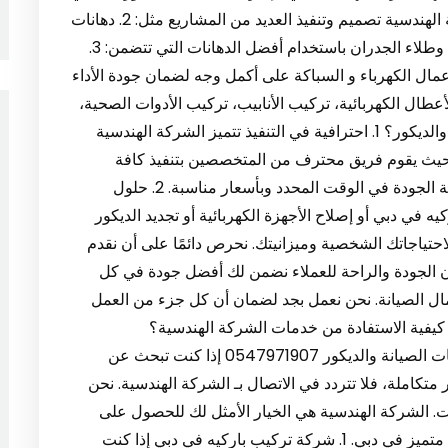
والخارجي تتضمن أعمال الديكور التي تقدمها الشركة الهندسية تصميم وتنفيذ العديد من المشاريع مثل: 2. دهانات
وطلاء جدران تقدم الشركة الهندسية خدمات دهانات وطلاء الجدران باستخدام أفضل الدهانات التي تتضمن: 3.
عمال الكهرباء و السباكة على أكمل وجه لضمان جودة الأداء
طال الكهربائية، تركيب الأنابيب، تركيب الأدوات الصحية،
وغيرها. لماذا تختار الشركة الهندسية لأعمال الصيانة والديكور؟ 1. احترافية في التنفيذ تتميز الشركة الهندسية
 حيث يقوم فريق محترف من المتخصصين بتنفيذ كافة
الأعمال بدقة واحترافية. نحن نلتزم بتقديم خدمة عالية الجودة في الوقت المحدد وبأسعار مناسبة. 2. حلول
في دبي أو إصلاح الأجهزة الكهربائية أو تجديد الديكور
لاحتياجاتك الشخصية وميزانيتك. نحرص دائمًا على أن نقدم
حلول التي تتناسب مع متطلباتك. 3. ضمان الجودة والراحة للعملاء نضمن لك أفضل جودة في كل
عمال الصيانة. نحن نعمل بجد لضمان أن كل جزء من العمل
 كيفية الاستفادة من خدمات الشركة الهندسية؟
0547971907 تواصل معنا اليوم للحصول على خدمات الصيانة والديكور 0547971907 إذا كنت تبحث عن
تكاملة، فلا تتردد في الاتصال بـ الشركة الهندسية. نحن
ات. الشركة الهندسية هي الخيار الأمثل لك للحصول على
خدمات صيانة وديكور عالية الجودة مع تركيب باركيه متميز في دبي. 1. شركة تركيب باركيه في دبي إذا كنت