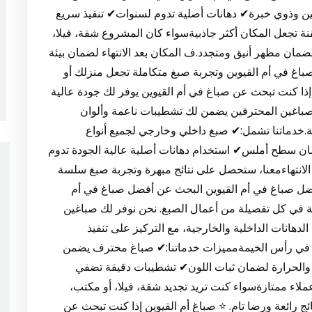
فين وذوي خبرة✔ دهانات أصلية تدوم لسنوات✔ تنفيذ سريع
ة تجعل المكان أكثر جاذبيةسواء كان المشروع شقة، فيلا،
مان مظهر أنيق ومتجدد.ف المكان بعد الانتهاء لضمان بيئة
غ في أم القيوين وتجربة صبغ متكاملة تجعل منزلك أو
ن إذا كنت تبحث عن صباغ في أم القيوين يوفر لك جودة عالية
الصباغين المحترفين يضمن لك تشطيبات ناعمة وألوان
ية.خدماتنا تشمل:✔ صبغ داخلي وخارجي لجميع أنواع
ان سطح أملس✔ استخدام دهانات أصلية عالية الجودة تدوم
لانتهاءمعنا، ستحصل على نتائج مبهرة وتجربة صبغ سلسة
أفضل صباغ في أم القيوين البحث عن أفضل صباغ في أم
فية في كل تفصيلة من أعمال الصبغ. نحن نوفر لك صباغين
دهانات الداخلية والخارجية، مع التركيز على تنفيذ
 في رأس الخيمةمميزات خدماتنا:✔ صباغ محترف يضمن
 والحرارة لضمان ثبات اللون✔ تشطيبات دقيقة تضفي
لاء ممتازةسواء كنت تريد تجديد شقة، فيلا، أو مكتب،
ج رائعة ورضا تام. ⭐ صباغ أم القيوين إذا كنت تبحث عن