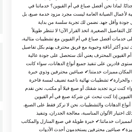
ذابًا. لماذا نحن أفضل صباغ في أم القيوين؟ خدماتنا في
سية لأعمال الصيانة العامة ليست مجرد مزود خدمة صبغ، بل
ل جودة وأقل جهد. نضمن لك تجربة سلسة من بداية
لتفاصيل الصغيرة. اتخذ القرار الآن! لا تنتظر طويلاً
على خدمات أفضل صباغ في أم القيوين مع تشطيبات مثالية،
 تبدو أكثر أناقة وحيوية مع فريق محترف يهتم بكل تفاصيل
غ أم القيوين المحترف يعني أنك ستحصل على جودة عالية
توى قادرين على تنفيذ جميع أنواع الدهانات، سواء كانت
ل المكان.مميزات خدمتنا:✔ صباغين محترفين وذوي خبرة
ة والحرارة✔ تشطيبات نهائية ناعمة تضيف لمسة فاخرة
اء كنت تريد تجديد شقتك أو صبغ فيلا أو مكتب، نحن نقدم
لقيوين إذا كنت تبحث عن شركة صبغ في أم القيوين
واع الدهانات والتشطيبات. نحن لا نركز فقط على الصبغ،
لك اختيار الألوان المناسبة، معالجة الجدران، وتنفيذ
نمميزات خدماتنا:✔ خبرة طويلة في صبغ المنازل والمكاتب
زة✔ صباغين محترفين يستخدمون أحدث الأدوات