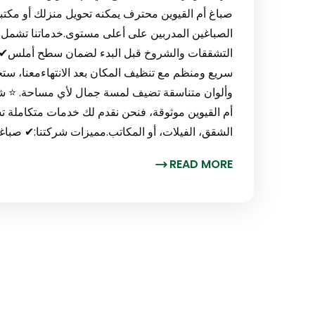
صباغ أم القيوين محترف يمكنه تحويل منزلك أو مكتب
الصباغين المدربين على أعلى مستوى.خدماتنا تشمل:
التشققات والشروخ قبل البدء لضمان سطح أملس✔ اس
سريع ومنظم مع تنظيف المكان بعد الانتهاءمعنا، ست
وألوان متناسقة تضيف لمسة جمال لأي مساحة. ⭐ ش
أم القيوين موثوقة، فنحن نقدم لك خدمات متكاملة تش
الشقق، الفيلات، أو المكاتب.مميزات شركتنا:✔ صبا
READ MORE