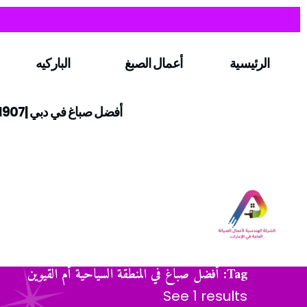
الرئيسية
أعمال الصبغ
الباركيه
أفضل صباغ في دبي |0547971907
Tag: أفضل صباغ في المنطقة السياحية أم القيوين
See 1 results