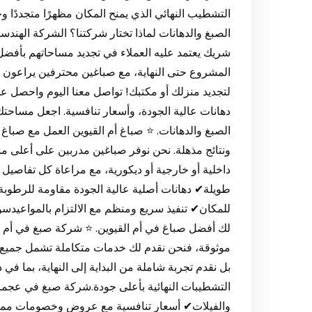
التشطيب النهائي الذي يمنح المكان مظهرًا متجددًا وج
الصبغ والدهانات لماذا تختار شركتنا؟ الشركة الهند
شريك يعتمد عليه العملاء في تجديد مساحاتهم بأفض
المشروع حتى النهاية، مع صباغين محترفين يراعون كل ا
لتجديد منزلك أو مكتبك! تواصل معنا اليوم واحصل 
دهانات عالية الجودة، وأسعار تنافسية. اجعل مساحتك
الصبغ والدهانات. ⭐ صباغ أم القيوين العمل مع صبا
ونتائج مذهلة. نحن نوفر صباغين مدربين على أعلى مس
داخلية أو خارجية أو ديكورية، مع مراعاة كل تفاصي
طويلة✔ دهانات أصلية عالية الجودة مقاومة للرطوب
للمكان✔ تنفيذ سريع ومنظم مع الالتزام بالمواعيدسو
لك أفضل صباغ في أم القيوين. ⭐ شركة صبغ في أم ا
موثوقة، فنحن نقدم لك خدمات متكاملة تشمل جميع أن
بل نقدم تجربة شاملة من البداية إلى النهاية، بما في ذ
التشطيبات النهائية بأعلى جودة.شركة صبغ في عجما
والفيلات✔ أسعار تنافسية مع عروض وخصومات ممي