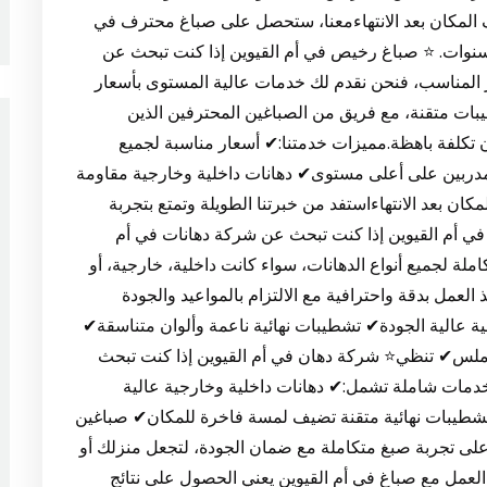
يف المكان بعد الانتهاءمعنا، ستحصل على صباغ محترف في
 لسنوات. ⭐ صباغ رخيص في أم القيوين إذا كنت تبحث عن
 المناسب، فنحن نقدم لك خدمات عالية المستوى بأسعار
بات متقنة، مع فريق من الصباغين المحترفين الذين
 تكلفة باهظة.مميزات خدمتنا:✔ أسعار مناسبة لجميع
 مدربين على أعلى مستوى✔ دهانات داخلية وخارجية مقاومة
ن بعد الانتهاءاستفد من خبرتنا الطويلة وتمتع بتجربة
في أم القيوين إذا كنت تبحث عن شركة دهانات في أم
لة لجميع أنواع الدهانات، سواء كانت داخلية، خارجية، أو
العمل بدقة واحترافية مع الالتزام بالمواعيد والجودة
ية عالية الجودة✔ تشطيبات نهائية ناعمة وألوان متناسقة✔
ملس✔ تنظي⭐ شركة دهان في أم القيوين إذا كنت تبحث
دمات شاملة تشمل:✔ دهانات داخلية وخارجية عالية
شطيبات نهائية متقنة تضيف لمسة فاخرة للمكان✔ صباغين
ى تجربة صبغ متكاملة مع ضمان الجودة، لتجعل منزلك أو
ن العمل مع صباغ في أم القيوين يعني الحصول على نتائج