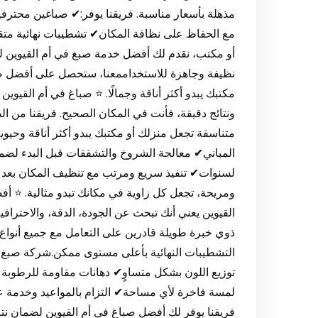
مذهلة بأسعار مناسبة. فريقنا يوفر:✔ صباغين محتر
مع الحفاظ على نظافة المكان✔ تشطيبات نهائية متقن
أو مكتب، نقدم لك أفضل خدمة صبغ في أم القيوين لض
نظيفة وجاهزة للاستخداممعنا، ستحصل على أفضل صبا
مكتبك يبدو أكثر أناقة وجمالًا. ⭐ صباغ في أم القيوي
ونتائج دقيقة، فأنت في المكان الصحيح. فريقنا من 
متناسقة تجعل منزلك أو مكتبك يبدو أكثر أناقة وحيو
المباني✔ معالجة الشروخ والتشققات قبل البدء لضم
لسنوات✔ تنفيذ سريع ومرتب مع تنظيف المكان بعد ا
ومريحة، تجعل كل زاوية في مكانك تبدو مثالية. ⭐ 
القيوين يعني أنك تبحث عن الجودة، الدقة، والاحترا
ذوي خبرة طويلة قادرين على التعامل مع جميع أنواع ال
التشطيبات النهائية بأعلى مستوى ممكن.شركة صبغ
توزيع اللون بشكل متساوٍ✔ دهانات مقاومة للرطوبة
لمسة فاخرة لأي مساحة✔ التزام بالمواعيد وخدمة عم
فريقنا يوفر لك أفضل صباغ في أم القيوين لضمان نتائ