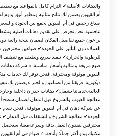
والدهانات الأصلية✔ التزام كامل بالمواعيد مع تنظ
أم القيوين يضمن لك نتائج مثالية ومظهر أنيق يدوم
صباغ رخيص في أم القيوين يجمع بين الجودة والسعر
تنافسية. نحن نحرص على تقديم دهانات أصلية وتشطي
يراعون جميع تفاصيل المكان لضمان نتيجة رائعة دون
العملاء دون التأثير على الجودة✔ صباغين محترفين
للرطوبة والحرارة✔ تنفيذ سريع ونظيف مع تنظيف المكا
صبغ مريحة ومثالية بأسعار مناسبة. ⭐ شركة دهانات 
القيوين موثوقة ومحترفة، فنحن نوفر لك خدمات متكام
ديكورية. فريقنا من الصباغين والخبراء يضمن لك تنفيذ 
العالية.خدماتنا تشمل:✔ دهانات جدران داخلية وخارج
معالجة العيوب والشروخ قبل الدهان لضمان سطح أ
عن شركة دهان في أم القيوين موثوقة، فنحن نقدم خ
الجودة✔ معالجة الشروخ والتشققات قبل الدهان✔ ت
محترفين ينفذون العمل بدقة وسرعةمعنا، ستحصل عل
مكتبك يبدو أكثر جمالًا وأناقة. ⭐ صباغ في أم القيوي