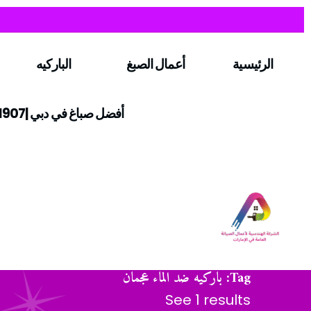
الرئيسية
أعمال الصبغ
الباركيه
أفضل صباغ في دبي |0547971907
Tag: باركيه ضد الماء عجمان
See 1 results