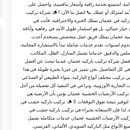
امة. استمتع بخدمة راقية وأسعار تنافسية، واحصل على
أرضيات خشبية تضيف لمسة جمالية ومتانة طويلة الأمد لمنزلك أو عملك. 📞 اتصل بنا الآن: 🪵 1: شركة تركيب
كيه في عجمان تمتلك الخبرة والاحترافية، فأنت في
د خيار جمالي، بل هو استثمار طويل الأمد في رفاهية وأناقة
شبية عجمان نمتلك فريق عمل متخصص يستخدم أحدث
وم لسنوات. نقدم خدمات شاملة تبدأ بالاستشارة المجانية،
السلس والدقيق. خدماتنا تشمل المنازل، الفلل، المكاتب،
حال التجارية في عجمان بأسعار تنافسية. 🪵 2: أفضل شركة تركيب باركيه عجمان عندما تبحث عن أفضل
 كل التفاصيل. نحن نتميز عن غيرنا بخبرة طويلة في هذا
 تركيب مختلف أنواع الباركيه، سواء الطبيعي أو الصناعي
امات التجارية الأوروبية، ونراعي في التنفيذ كل تفصيلة من أجل
 تركيب الأرضيات الخشبية عجمان نؤمن بأن الأرضية هي
الأساس الذي تُبنى عليه أناقة المكان، ونعمل جاهدين لتوفير نتيجة تفوق التوقعات. 🪵 3: تركيب باركيه خشب في
 لذا فإن الاستعانة بخبراء في تركيب باركيه خشب في
ركيب الأرضيات الخشبية عجمان خدمات متكاملة تشمل
ميع الأنواع مثل الباركيه السويدي، الألماني، الفرنسي،