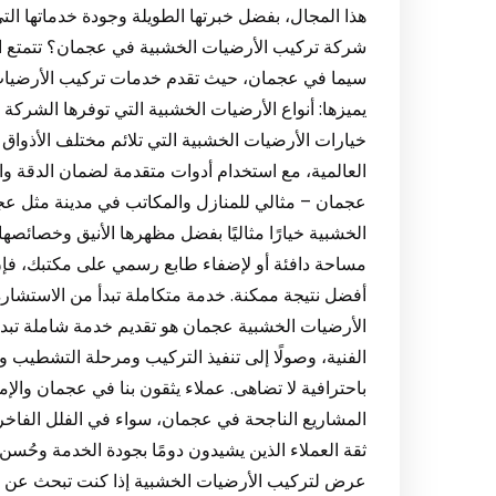
هذا المجال، بفضل خبرتها الطويلة وجودة خدماتها التي
شركة تركيب الأرضيات الخشبية في عجمان؟ تتمتع ال
سيما في عجمان، حيث تقدم خدمات تركيب الأرضيات ال
يميزها: أنواع الأرضيات الخشبية التي توفرها الشركة
خيارات الأرضيات الخشبية التي تلائم مختلف الأذواق وا
العالمية، مع استخدام أدوات متقدمة لضمان الدقة 
عجمان – مثالي للمنازل والمكاتب في مدينة مثل عجم
الخشبية خيارًا مثاليًا بفضل مظهرها الأنيق وخصائصه
مساحة دافئة أو لإضفاء طابع رسمي على مكتبك، فإن
أفضل نتيجة ممكنة. خدمة متكاملة تبدأ من الاستشارة
الأرضيات الخشبية عجمان هو تقديم خدمة شاملة تبدأ م
الفنية، وصولًا إلى تنفيذ التركيب ومرحلة التشطيب وا
باحترافية لا تضاهى. عملاء يثقون بنا في عجمان وال
المشاريع الناجحة في عجمان، سواء في الفلل الفاخرة 
ثقة العملاء الذين يشيدون دومًا بجودة الخدمة وحُسن 
عرض لتركيب الأرضيات الخشبية إذا كنت تبحث عن أ