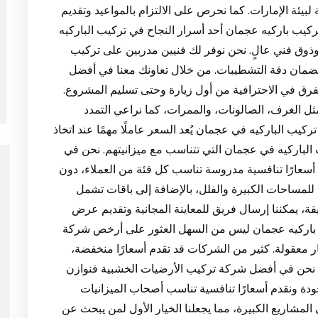
يئة الإمارات. كما نحرص على الالتزام بالمواعيد وتقديم
 البيع لضمان رضاك الكامل. 🪵 4: فني تركيب باركيه عجمان أحد أسرار النجاح في تركيب الباركيه
وذوق فني عالٍ. نحن نوفر لك فنيين مدربين على تركيب
ضمان دقة التشطيبات. من خلال تعاونك معنا في أفضل
ق في الاحترافية من أول زيارة وحتى تسليم المشروع.
ل الغرف، الصالونات، والممرات، كما نراعي التمدد
ناتج عن الحرارة والرطوبة. 🪵 5: أسعار تركيب الباركيه في عجمان يُعد السعر عاملًا مهمًا عند اتخاذ
 الباركيه في عجمان التي تتناسب مع ميزانيتهم. نحن في
عارًا تنافسية مدروسة تناسب كل فئة من العملاء، دون
للمساحات الكبيرة والفلل، بالإضافة إلى باقات تشمل
قة، يمكننا إرسال فريق للمعاينة المجانية وتقديم عرض
م خفية. 🪵 6: أرخص شركة باركيه عجمان ليس من السهل العثور على أرخص شركة
ر معقولة. كثير من الشركات قد تقدم أسعارًا منخفضة،
ما نحن في أفضل شركة تركيب الأرضيات الخشبية فنوازن
ودة ونقدم أسعارًا تنافسية تناسب أصحاب الميزانيات
مشاريع الكبيرة، مما يجعلنا الخيار الأول لمن يبحث عن