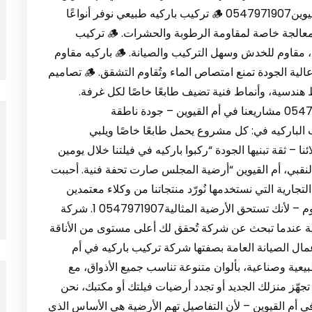
0547971907 خدماتنا في تركيب الباركيه في أم القيوين0547971907 🪵 تركيب باركيه طبيعي نوفر أنواعًا
فاخرة من الخشب الطبيعي مثل الزان والبلوط، مع معالجة خاصة لمقاومة الرطوبة والحشرات. 🪵 تركيب
باركيه صناعي باركيه عملي مثالي للمكاتب والمنازل، مقاوم للخدش وسهل التركيب والصيانة. 🪵 باركيه مقاوم
للماء مناسب للمطابخ والحمامات، مصنوع من مواد عالية الجودة تمنع امتصاص الماء وتُقاوم التشقق. 🪵 تصاميم
 هندسية، وأنماط فنية تضيف طابعًا خاصًا لكل غرفة.
خطوات عملنا – من أول زيارة حتى التسليم0547971907 مشاريعنا في أم القيوين – جودة ناطقة
اريع تركيب الباركيه في: كل مشروع يحمل طابعًا خاصًا ويلبي
ا – ثقة تبنيها الجودة “ركبوا باركيه في فيلتنا خلال يومين
لنقبي، أم القيوين “أرضية المجلس صارت تحفة فنية. أحببت
لتجارية التي نستخدمها نُورّد منتجاتنا من وكلاء معتمدين
لضمان الجودة والضمان الحقيقي. 📞 تواصل معنا اليوم – لأنك تستحق الأرضية المثالية0547971907 1. شركة
ضية عندما تبحث عن شركة تُحقق لك أعلى مستوى من الأناقة
مال الصيانة العامة بصفتها شركة تركيب باركيه في أم
 طبيعية وصناعية، بألوان متنوعة تناسب جميع الأذواق، مع
جهّز منزلك الجديد أو تجدد أرضيات فيلتك أو مكتبك، نحن
 فنية تدوم. 2. تركيب باركيه في أم القيوين – لأن التفاصيل تهم الأرضية هي الأساس الذي