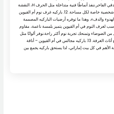
التصميم الداخلي، سواء العصري، الكلاسيكي، أو الفندقي الفاخر.ننفذ أنماطًا فنية متداخلة مثل الحرف H، النقشة
المتعرجة، أو التصميم المائل، بدقة واحترافية تضيف شخصية خاصة لكل مساحة. 12. باركيه غرف نوم أم القيوين
هدوء والدفء، وهذا ما توفره أرضيات الباركيه المصممة
سب لغرف النوم في أم القيوين يتميز بلمسة ناعمة، مقاوم
ن الضوضاء وتمنحك تجربة نوم أكثر راحة.نوفر ألوانًا مثل
الرمادي الفاتح، البيج، والخشبي الطبيعي لتتناسب مع أثاث الغرفة. 13. باركيه مجالس في أم القيوين – أناقة
ة الأهم في كل بيت إماراتي، لذا يستحق باركيه يجمع بين