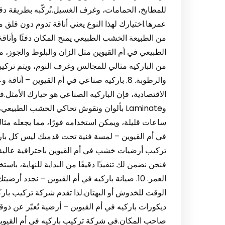
للمطابخ، الحمامات، وغرف الغسيل.نُركّبه بطريقة 
من الطبيعة الخشب الطبيعي يمنح المكان دفئًا وأناقة 
الطبيعي في أم القيوين مثل الزان والبلوط والجوز،
من الباركيه مثالي للمجالس وغرف النوم، ويتم تركيب
والرطوبة. 8. باركيه صناعي في أم القيوين – أ
وLaminate بألوان ونقوش تحاكي الخشب الطب
في أم القيوين – لمسة فنية تحت قدميك ليس كل بارك
تركيب أرضيات خشب في أم القيوين باحترافية عالية
فنحن نضمن لك تنفيذًا دقيقًا من البداية للنهاية، با
العمر. 10. صيانة باركيه في أم القيوين – نجدد 
ديكورات باركيه في أم القيوين – أرضية تُعبّر عن 
صاحب المكان.في شركة تركيب باركيه في أم القيوين