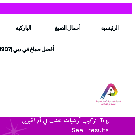
الرئيسية
أعمال الصبغ
الباركيه
أفضل صباغ في دبي |0547971907
Tag: تركيب أرضيات خشب في أم القيوين
See 1 results