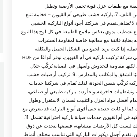
دقيقة مع طبقات عزل قوية تحمي الأرضية وتطيل
عمرها.اختيارك لهذا النوع يعني أناقة تدوم دون قلق من التلف. 7. باركيه خشب طبيعي أم القيوين – فخامة تنبع
لا تُضاهى.نقدم في شركتنا أجود أنواع الباركيه الخشبي
 مع تشطيب يدوي يعكس ملامح الطبيعة في كل لوح.هذا النوع
ه بعناية فائقة مع معالجة خاصة لمقاومة الحشرات
ناقة وعملية إذا كنت تريد الجمع بين الشكل الجميل والتكلفة
الاقتصادية، فإن الباركيه الصناعي هو خيارك الأمثل.في شركة تركيب باركيه في أم القيوين، نوفر أنواعًا من HDF
يعي، لكنها مقاومة للخدوش وأسهل في الصيانة.يُركّب خلال
ساعات قليلة، ويمكن استخدامه فورًا، مما يجعله مثاليًا للشقق والمكاتب والمدارس. 9. تركيب أرضيات خشب
يه يُركّب بنفس الجودة، لذلك نُقدّم في شركتنا خدمات
 وتشطيبات فاخرة.سواء أردت باركيه طبيعي أو صناعي،
ستخدام أفضل مواد العزل والتثبيت لضمان الاستقرار وطول
أرضيتك كما لو كانت جديدة حتى أقوى أنواع الباركيه قد تتعرض مع
الوقت للخدوش أو البهتان.لذا تقدم شركة تركيب باركيه في أم القيوين خدمات صيانة باركيه احترافية تشمل: 11.
ذوقك ليست كل الأرضيات متشابهة، فبعضها يتحدث عن ذوق
، نقدم أجمل ديكورات الباركيه التي تناسب مختلف أنماط