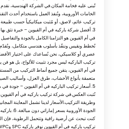
تُبنى عليه فخامة المكان.في الشركة الهندسية، نقدم
الخامات الأوروبية، ونُنفذ العمل باستخدام أحدث الت
تركيب عائم، لاصق، أو مُثبت ميكانيكياً حسب طبيعة 
3. أفضل شركة باركيه في أم القيوين – خبرة تثق ب
في أم القيوين هو التزامنا الكامل بالجودة والتفاصي
نُخطط ونقيس وننفّذ بأسلوب هندسي متكامل، ونُقدّم
تركيب الباركيه ليس مجرد تثبيت للألواح، بل هو فن ي
في أم القيوين، يتقن جميع أنماط التركيب من المستق
متعمقة بأنواع الأخشاب، طرق العزل، وأساليب الصيان
5. أسعار تركيب الباركيه في أم القيوين – جودة في 
نُثبت العكس.في شركة تركيب باركيه في أم القيوين،
وطريقة التركيب.الأسعار لدينا تشمل المعاينة المجاني
الجودة الأورو
كنت تبحث عن أرضية راقية وتتحمل الرطوبة، فإن البا