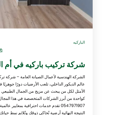
الباركيه
شركة تركيب باركيه في أم القيوين/7
الشركة الهندسية لأعمال الصيانة العامة – شركة تركي
عالم الديكور الداخلي، تلعب الأرضيات دورًا جوهريًا في
الأمثل لكل من يبحث عن مزيج من الجمال الطبيعي والم
كواحدة من أبرز الشركات المتخصصة في هذا المجال،
0547971907 تقدم خدمات احترافية بمعايير عا
النتيجة النهائية أرضية تُحاكي ذوقك وتُلائم نمط حياتك