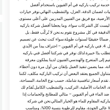
 خدمة تركيب باركيه في أم القيوين باستخدام أفضل
قنيات لضمان الدقة، العزل، والتشطيب النهائي.نوفر خيارات
الأرضية، مع فريق من الفنيين المدربين على أعلى مستوى.
ها ليست كل الشركات سواء، وما يجعلنا أفضل شركة باركيه
ل الدقيقة في كل مشروع نقوم به.نحن لا نُركّب فقط، بل
 ضمانًا حقيقيًا لسنوات طويلة.سواء كنت تبحث عن تصميم
عصري أو كلاسيكي، نحن نُساعدك على اختيار الأفضل. 4. فني باركيه في أم القيوين – احتراف يبدأ من الأيدي
تطلب يدًا خبيرة.لذلك نوفر في شركتنا أفضل فني باركيه
يم إلى المتعرج والهندسي.الفنيون لدينا يملكون معرفة
ة، مما يضمن تنفيذ العمل بإتقان من أول مرة دون أخطاء.
متناول الجميع يعتقد البعض أن تركيب الباركيه مكلف، لكننا
 نقدم أسعار تنافسية شاملة، حسب نوع الخامة، المساحة،
ة، الخامات الأصلية، التركيب، والتشطيب الكامل.نُقدّم لك
بية بسعر إماراتي دون مبالغة. 6. باركيه ضد الماء في أم القيوين – مثالي للمطابخ والحمامات إذا
ركيه المقاوم للماء هو الخيار المثالي.نحن في شركة
تركيب باركيه في أم القيوين نوفر باركيه SPC وWPC عالي الجودة، مقاوم للرطوبة بنسبة 100%، ومناسب