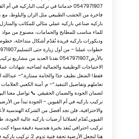
وديكورات باركيه فريدة نُقدّم أشكال متداخلة، خطوط
بالأرض0547971907 نفذنا العديد من مش
الاحتياجات الوظيفية والجمالية لصاحبه. شهادات عملائن
فقط! الشغل نظيف جدًا والخامة ممتازة.”– عبدالله ا
تعاملهم وتفاصيل التنفيذ.”– م. آمنة الكعبي العلامات ا
تركيب باركيه في أم القيوين – الجودة تبدأ من الأر
والاحترافية، فلن تجد أفضل من الشركة الهندسية لأع
القيوين.نُقدّم لعملائنا أرضيات باركيه عالية الجودة،
تركيب احترافي يُنفذ بخبرة هندسية دقيقة.سواء كنت ت
هنا لنجعل الأرضية تحفة