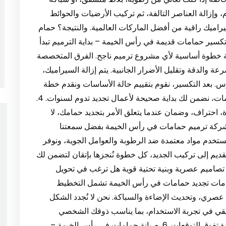
ام، وإزالة العناصر التالفة، ثم تركيب الأرضيات والحوائط
راميك راقية من أفضل الماركات العالمية. والنتيجة؟ حمام
هر جديد، عصري، مقاوم للماء، وآمن لعائلتك. 3. تكسير حمامات قديمة في رأس الخيمة – بداية الترميم تبدأ
 خطوة أساسية لأي مشروع ترميم ناجح. الفرق المتخصصة
ة والدقة وتقليل الأضرار الجانبية. يتم إزالة السيراميك،
. بعد التكسير، نقوم بتقييم حالة الأساسات ونقدم خطة
متكاملة للترميم. مع خبرتنا الطويلة في صيانة الحمامات، نضمن لك بداية صحيحة لأعمال تجديد تدوم لسنوات. 4.
حتراف، وضمان عندما يتعلق الأمر بتجديد حمامك، لا
 شركة ترميم حمامات في رأس الخيمة بفضل سمعتنا
. نستخدم مواد معتمدة ضد الرطوبة والعوامل الجوية، ونوفر
ديم إلى تركيب الجديد، كل خطوة نُنجزها بإتقان لتضمن لك
أس الخيمة – تصاميم عصرية وبنية تحتية قوية هل ترغب في تحويل
دمات تجديد حمامات في رأس الخيمة تشمل التخطيط
عصري، وتحديث الإضاءة والسباكة. نحن لا نُجدد الشكل
حقيقي في تجربة الاستخدام، بما يناسب ذوقك الشخصي
والاحتياجات العائلية، وكل ذلك بأسعار مدروسة وجودة تفوق التوقعات. 6. صيانة حمامات في رأس الخيمة –