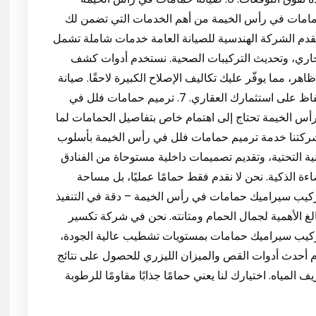
مامات في رأس الخيمة من أهم الخدمات التي تضمن لك
تقدم الشركة الهندسية للصيانة العامة خدمات شاملة تشمل
اري، وتحديث التركيبات الصحية. نستخدم أدوات كشف
، مما يوفّر عليك تكاليف الإصلاح الكبيرة لاحقًا. صيانة
دورية من شركة محترفة هي الخطوة الأولى نحو الحفاظ على استثمارك العقاري. 7. ترميم حمامات فلل في
رأس الخيمة تحتاج إلى اهتمام خاص بتفاصيل الحمامات لما
شركتنا خدمة ترميم حمامات فلل في رأس الخيمة بأسلوب
لتحتية، وتقديم تصميمات داخلية مستوحاة من الفنادق
ة الذكية. نحن لا نقدم فقط حمامًا عمليًا، بل مساحة
اء حقيقية تضيف لمسة راقية إلى منزلك. 8. تركيب سيراميك حمامات في رأس الخيمة – دقة في التنفيذ
لغ الأهمية لجمال الحمام ومتانته. نحن في شركة تكسير
كيب سيراميك حمامات بمستويات تشطيب عالية الجودة،
دم أحدث أدوات القص والميزان الليزري للحصول على نتائج
لمياه. اختيارك لنا يعني حمامًا جذابًا مقاومًا للرطوبة