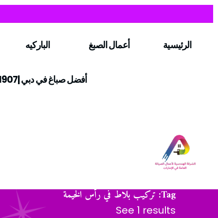
الرئيسية
أعمال الصبغ
الباركيه
أفضل صباغ في دبي |0547971907
Tag: تركيب بلاط في رأس الخيمة
See 1 results