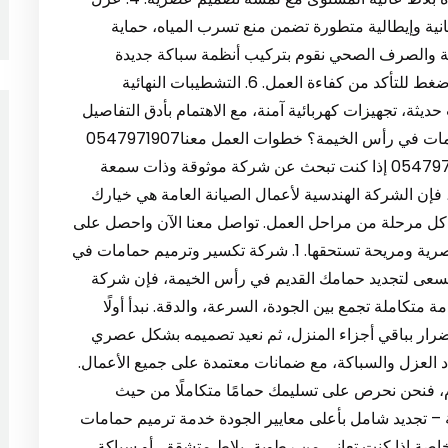
ية وإيطالية متطورة تضمن منع تسرب المياه، حماية
 5. تحديث شبكة السباكة والصرف الصحي نقوم بتركيب أنظمة سباكة جديدة
بالكامل باستخدام أنابيب عالية الجودة، مع اختبارات ضغط للتأكد من كفاءة العمل. 6. التشطيبات النهائية
 إضاءات LED، أطقم حمامات حديثة، تجهيزات كهربائية آمنة، مع الاهتمام بأدق التفاصيل
الجمالية. لماذا نحن أفضل شركة تكسير وترميم حمامات في رأس الخيمة؟ خطوات العمل معنا0547971907
نصائح للحفاظ على حمامك بعد الترميم خلاصة0547971907 إذا كنت تبحث عن شركة موثوقة وذات سمعة
إن الشركة الهندسية لأعمال الصيانة العامة هي خيارك
في كل مرحلة من مراحل العمل. تواصل معنا الآن واحصل على
استشارة مجانية، ودعنا نحول حمامك إلى مساحة عصرية ومريحة تستحقها. 1. شركة تكسير وترميم حمامات في
 تسعى لتجديد حمامك القديم في رأس الخيمة، فإن شركة
تكاملة تجمع بين الجودة، السرعة، والدقة. نبدأ أولًا
ضرار بباقي أجزاء المنزل، ثم نعيد تصميمه بشكل عصري
د العزل والسباكة، مع ضمانات معتمدة على جميع الأعمال.
وم، فنحن نحرص على تسليمك حمامًا متكاملًا من حيث
 رأس الخيمة – تجديد شامل بأعلى معايير الجودة خدمة ترميم حمامات
صة إذا كنت تعاني من رطوبة، بلاط متشقق، أو سباكة