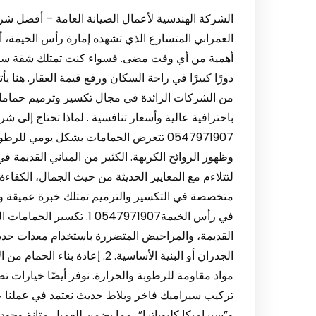
الشركة الهندسية لأعمال الصيانة العامة – أفضل 
العمراني المتسارع الذي تشهده إمارة رأس الخيمة، 
أهمية من أي وقت مضى. فسواء كنت تمتلك شقة سكني
دورًا كبيرًا في راحة السكان ورفع قيمة العقار. هنا يأ
باحترافية عالية وأسعار تنافسية . لماذا تحتاج إلى
0547971907 تتعرض الحمامات بشكل يومي ل
وظهور الروائح الكريهة. الكثير من المباني القديمة 
لتتلاءم مع المعايير الحديثة من حيث الجمال، الكفاء
متخصصة في التكسير والترميم تمتلك خبرة عميقة ومه
في رأس الخيمة0547971907 1.
القديمة، والمراحيض المتضررة باستخدام معدات حديثة
الجدران أو البنية الأساسية. 2. إ