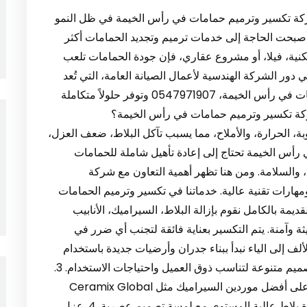
شركة تكسير وترميم حمامات في رأس الخيمة في ظل النمو
أصبحت الحاجة إلى خدمات ترميم وتجديد الحمامات أكثر
ة، فيلا، أو مشروع عقاري، فإن جودة الحمامات تلعب
تي دور الشركة الهندسية لأعمال الصيانة العامة، التي تُعد
من الشركات الرائدة في مجال تكسير وترميم حمامات في رأس الخيمة، 0547971907 وتوفر حلولاً متكاملة
 شركة تكسير وترميم حمامات في رأس الخيمة؟
لرطوبة، الحرارة، والأملاح، مما يسبب تآكل البلاط، ضعف العزل،
في رأس الخيمة تحتاج إلى إعادة تأهيل شاملة للحمامات
ة، والسلامة. ومن هنا تظهر أهمية التعاون مع شركة
ارات تقنية عالية. خدماتنا في تكسير وترميم الحمامات
 تكسير الحمامات القديمة بالكامل نقوم بإزالة البلاط، السيراميك، الأنابيب
 وآمنة. يتم التكسير بعناية فائقة لتجنب أي ضرر في
عادة بناء الحمام من الألف إلى الياء نبدأ ببناء جدران وأرضيات جديدة باستخدام
مواد مقاومة للرطوبة والحرارة. نوفر أيضًا خيارات تصميم متنوعة لتناسب ذوق العميل واحتياجات الاستخدام. 3.
تركيب سيراميك فاخر وبلاط حديث نعتمد في عملنا على أفضل موردين السيراميك مثل Ceramix Global
و”سيراميكا كليوباترا”، مما يضمن للعميل متانة وجودة بلاط عالية المستوى مع لمسة تصميم عصرية. 4. عزل