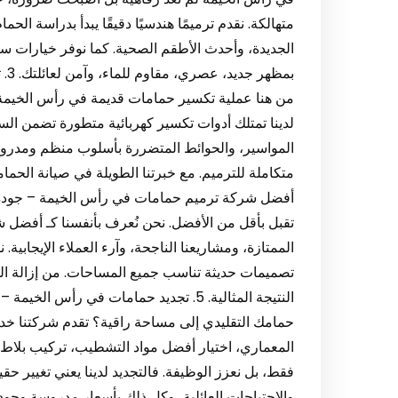
متهالكة. نقدم ترميمًا هندسيًا دقيقًا يبدأ بدراسة الحم
الجديدة، وأحدث الأطقم الصحية. كما نوفر خيارات سي
بمظ
من هنا عملية تكسير حمامات قديمة في رأس الخيمة
لدينا تمتلك أدوات تكسير كهربائية متطورة تضمن السرع
المواسير، والحوائط المتضررة بأسلوب منظم ومدروس
أفضل شركة ترميم حمامات في رأس الخيمة – جودة، ا
تقبل بأقل من الأفضل. نحن نُعرف بأنفسنا كـ أفضل
الممتازة، ومشاريعنا الناجحة، وآرء العملاء الإيجابية
تصميمات حديثة تناسب جميع المساحات. من إزالة الق
النتيجة المثالية. 5. تجديد حمامات في ر
حمامك التقليدي إلى مساحة راقية؟ تقدم شركتنا خ
المعماري، اختيار أفضل مواد التشطيب، تركيب بلاط 
فقط، بل نعزز الوظيفة. فالتجديد لدينا يعني تغيير 