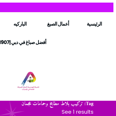
الرئيسية
أعمال الصبغ
الباركيه
أفضل صباغ في دبي |0547971907
Tag: تركيب بلاط مطابخ وحمامات عجمان
See 1 results