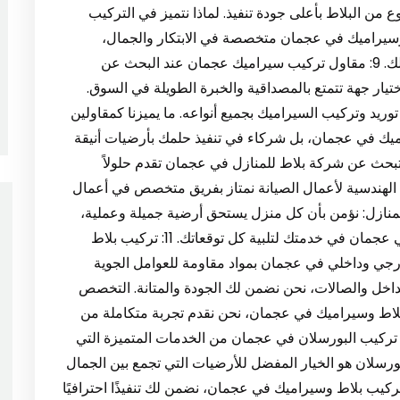
ع من البلاط بأعلى جودة تنفيذ. لماذا نتميز في التركيب
 وسيراميك في عجمان متخصصة في الابتكار والجمال،
فخدمتنا لتركيب البلاط ثلاثي الأبعاد هي الحل الأمثل لك. 9: مقاول تركيب سيراميك عجمان عند البحث عن
ر جهة تتمتع بالمصداقية والخبرة الطويلة في السوق.
يد وتركيب السيراميك بجميع أنواعه. ما يميزنا كمقاولين
يك في عجمان، بل شركاء في تنفيذ حلمك بأرضيات أنيقة
 كنت تبحث عن شركة بلاط للمنازل في عجمان تقدم حلولاً
 الهندسية لأعمال الصيانة نمتاز بفريق متخصص في أعمال
منازل: نؤمن بأن كل منزل يستحق أرضية جميلة وعملية،
لذلك نضع خبرتنا كـ شركة تركيب بلاط وسيراميك في عجمان في خدمتك لتلبية كل توقعاتك. 11: تركيب بلاط
ي وداخلي في عجمان بمواد مقاومة للعوامل الجوية
داخل والصالات، نحن نضمن لك الجودة والمتانة. التخصص
لاط وسيراميك في عجمان، نحن نقدم تجربة متكاملة من
جمان يُعتبر تركيب البورسلان في عجمان من الخدمات المتميزة التي
البورسلان هو الخيار المفضل للأرضيات التي تجمع بين الجمال
تركيب بلاط وسيراميك في عجمان، نضمن لك تنفيذًا احترافيًا