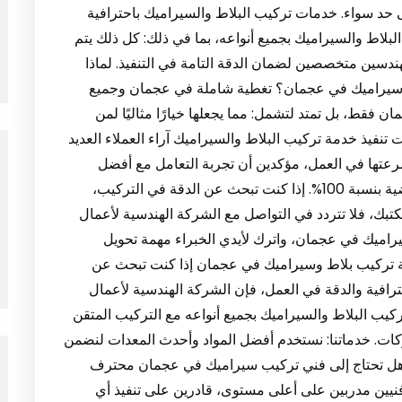
 حد سواء. خدمات تركيب البلاط والسيراميك باحترافية
ط والسيراميك بجميع أنواعه، بما في ذلك: كل ذلك يتم
دسين متخصصين لضمان الدقة التامة في التنفيذ. لماذا
وسيراميك في عجمان؟ تغطية شاملة في عجمان وجميع
 فقط، بل تمتد لتشمل: مما يجعلها خيارًا مثاليًا لمن
نفيذ خدمة تركيب البلاط والسيراميك آراء العملاء العديد
عتها في العمل، مؤكدين أن تجربة التعامل مع أفضل
شركة تركيب بلاط وسيراميك في عجمان كانت مرضية بنسبة 100%. إذا كنت تبحث عن الدقة في التركيب،
كتبك، فلا تتردد في التواصل مع الشركة الهندسية لأعمال
سيراميك في عجمان، واترك لأيدي الخبراء مهمة تحويل
 لوحة فنية تعكس ذوقك الرفيع. 1: شركة تركيب بلاط وسيراميك في عجمان إذا كنت تبحث عن
افية والدقة في العمل، فإن الشركة الهندسية لأعمال
ركيب البلاط والسيراميك بجميع أنواعه مع التركيب المتقن
ركات. خدماتنا: نستخدم أفضل المواد وأحدث المعدات لنضمن
يراميك عجمان هل تحتاج إلى فني تركيب سيراميك في عجمان محترف
نيين مدربين على أعلى مستوى، قادرين على تنفيذ أي