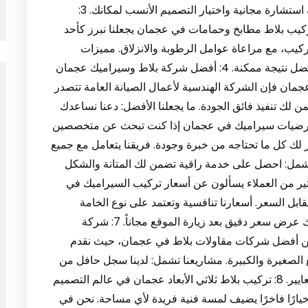
تصميم بدقة وجودة عالية. لماذا تختار فنيينا؟ نوفر لك استشارة مجانية واختيار التصميم الأنسب لمكانك. 3:
يب بلاط مطابخ وحمامات في عجمان يجعلنا نبرز كأحد
كيب، مع مراعاة عوامل الرطوبة والانزلاق. مميزات
الخدمة: نعدك بإنهاء المشروع في الوقت المحدد وبأفضل نتيجة ممكنة. 4: أفضل شركة بلاط وسيراميك عجمان
ان فإن الشركة الهندسية لأعمال الصيانة العامة تتصدر
لك تنفيذ فائق الجودة. ما يجعلنا الأفضل: دعنا نساعدك
ات منزلك إلى تحفة فنية. 5: تركيب أرضيات سيراميك في عجمان إذا كنت تبحث عن متخصصين
 كل ما تحتاجه من خبرة وجودة. فريقنا يتعامل مع جميع
ا تشمل: احصل على خدمة راقية تضمن لك المتانة والشكل
ن الكثير من العملاء يسألون عن أسعار تركيب السيراميك في
بل السعر. أسعارنا تنافسية وتعتمد على نوع الخامة
ومساحة العمل. العوامل المؤثرة على السعر: نوفر لك عرض سعر دقيق بعد زيارة الموقع مجاناً. 7: شركة
 من أفضل شركات مقاولات بلاط في عجمان، حيث نقدم
الصغيرة والكبيرة. مشاريعنا تشمل: لدينا سجل حافل من
العملاء الراضين وخبرة في تنفيذ المشاريع بأعلى المعايير. 8: تركيب بلاط ثلاثي الأبعاد عجمان في عالم التصميم
يارًا فاخرًا يضيف لمسة فنية فريدة لأي مساحة. نحن في