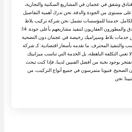
لمية. 13: تركيب سيراميك فنادق وشقق في عجمان في المشاريع السكنية والتجارية،
لى مستوى من الجودة والدقة. نحن ندرك أهمية التفاصيل
الكامل. خدمتنا للمؤسسات تشمل: نحن شركة تركيب بلاط
وسيراميك في عجمان التي يعتمد عليها أصحاب الفنادق والمطورون العقاريون لتنفيذ مشاريعهم بأعلى جودة. 14:
 خدمات بلاط وسيراميك رخيصة في عجمان دون التضحية
ب والتنفيذ المحترف. ما نقدمه بأسعار اقتصادية: كـ شركة
تعني التكلفة الباهظة، بل الخدمة التي تناسب ميزانيتك
ي عجمان نفتخر بوجود نخبة من أفضل الفنيين لدينا، فإذا كنت تبحث
لصحيح. فنيونا متمرسون في جميع أنواع التركيب، من
ينا: نحن