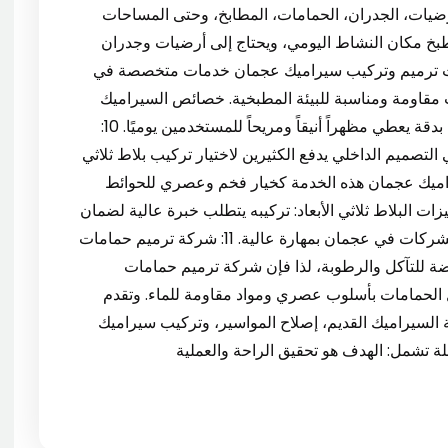
رضيات، الجدران، الحمامات، المطابخ، وحتى المساحات
ن المطبخ مكان النشاط اليومي، ويحتاج إلى أرضيات وجدران
ركات ترميم وتركيب سيراميك عجمان خدمات متخصصة في
قاومة ومناسبة للبيئة المطبخية. خصائص السيراميك
المناسب للمطابخ: اختيار السيراميك الصحيح وتركيبه بدقة يعطي مظهراً أنيقاً ومريحاً للمستخدمين يوميًا. 10:
التصميم الداخلي يدفع الكثيرين لاختيار تركيب بلاط ثلاثي
اميك عجمان هذه الخدمة كخيار فخم وعصري للحوائط
زات البلاط ثلاثي الأبعاد: تركيبه يتطلب خبرة عالية لضمان
محاذاة دقيقة ونقوش متجانسة، وهو ما توفره هذه الشركات في عجمان بمهارة عالية. 11: شركة ترميم حمامات
ضة للتآكل والرطوبة، لذا فإن شركة ترميم حمامات
ل الحمامات بأسلوب عصري ومواد مقاومة للماء. وتقدم
سيراميك القديم، إصلاح المواسير، وتركيب سيراميك
ة تشمل: الهدف هو تحقيق الراحة والعملية