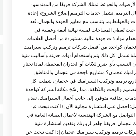
الأرضيات والحوائط تمتلك الشركة فريقًا من المهندسين
ال الترميم. تشمل خدمات الترميم إصلاح الشروخ، إعادة
ت والحوائط بما يتناسب مع معايير الجودة والجمال. تُعد
 حيث تُعطي المساحات لمسة نهائية أنيقة وعملية في
تخدام مواد ذات جودة عالية مستوردة من أفضل العلامات
في عجمان كواحدة من أفضل شركات ترميم وتركيب سيراميك
ة تشمل: كل ذلك يتم باستخدام أدوات حديثة وأساليب فنية
التسبب بأي ضرر للأثاث أو الجدران المحيطة. لماذا تختار
راميك عجمان؟ مشاريع ناجحة في عجمان والمناطق
اريع ترميم وتركيب السيراميك في عجمان، شملت: كل
تصميم والوقت والتكلفة، مما رسّخ مكانة الشركة كواحدة
ات إضافية متوفرة إلى جانب أعمال السيراميك، تقدم
مل: احصل على استشارة مجانية الآن إذا كنت تبحث عن
 التواصل مع الشركة الهندسية لأعمال الصيانة العامة في
 عجمان. فريقنا جاهز لزيارتك وتقديم استشارة فنية
ة وخطة عمل تناسب احتياجاتك ومساحتك. 1: شركات ترميم وتركيب سيراميك عجمان إذا كنت تبحث عن