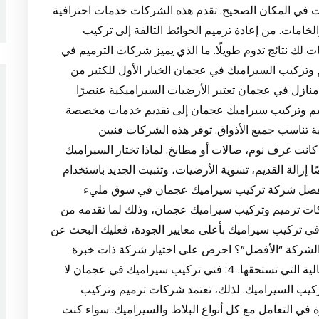
في المكان الصحيح. تقدم هذه الشركات خدمات احترافية
لخامات. من إعادة ترميم الحوائط التالفة إلى تركيب
ك نتائج تدوم طويلًا. ما الذي يميز شركات الترميم في
ركيب السيراميك في عجمان الخيار الأول للكثير من
ريين. 2: تركيب سيراميك منازل في عجمان تعتبر الأرضيات السيراميكية عنصرًا
ميم وتركيب سيراميك عجمان إلى تقديم خدمات مخصصة
 تناسب جميع الأذواق. توفر هذه الشركات فنيين
نت غرف نوم، صالات أو مطابخ. لماذا تختار السيراميك
إزالة القديم، تسوية الأرضيات، وتثبيت الجديد باستخدام
لاصقة قوية، مما يضمن نتائج متينة ومثالية. 3: أفضل شركة تركيب سيراميك عجمان في سوق مليء
كات ترميم وتركيب سيراميك عجمان، وذلك لما تقدمه من
 في تركيب سيراميك بأعلى معايير الجودة، فعليك البحث عن
ل الشركة “الأفضل”؟ احرص على اختيار شركة ذات خبرة
ومشاريع موثقة في عجمان لتحصل على النتيجة المثالية التي تستحقها. 4: فني تركيب سيراميك في عجمان لا
كيب السيراميك. لذلك، تعتمد شركات ترميم وتركيب
في التعامل مع كل أنواع البلاط والسيراميك. سواء كنت