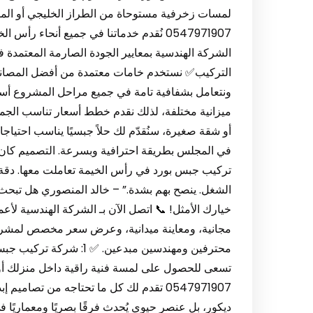
لمسات زخرفية مستوحاة من الطراز الخليجي أو الم
0547971907 نُقدم خدماتنا في جميع أنحاء رأ
الشركة الهندسية بمعايير الجودة الصارمة المعتمدة ف
التركيب✅ نستخدم خامات معتمدة من أفضل المصانع✅
ونتعامل بشفافية تامة في جميع مراحل المشروع أسع
ميزانية مختلفة، لذلك نقدم خطط أسعار تناسب الجم
أو شقة صغيرة، سنُقدّم لك حلاً جبسيًا يناسب احتياجا
في المجلس بطريقة احترافية وبسرعة. التصميم كان
تركيب جبس بورد في رأس الخيمة تعاملت معها. دقة
الشغل. ينصح بهم بشدة.” – خالد المنصوري هل تب
خيارك الأمثل! 📞 اتصل الآن بـ الشركة الهندسية لأ
مجانية، ومعاينة ميدانية، وعرض سعر مخصص لمشروعك
محترفين ومهندسين مبدعين.
تسعى للحصول على لمسة فنية راقية داخل منزلك أ
0547971907 تقدم لك كل ما تحتاجه من تصا
ديكور، بل عنصر حيوي يُحدث فرقًا بصريًا ومعماريًا