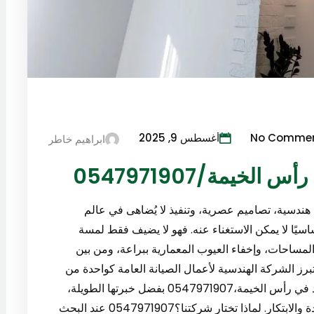
No Comme
أغسطس 9, 2025
ابراهيم خاطر
يمة/0547971907
دسية، تصاميم عصرية، وتنفيذ لا يُضاهى في عالم
سيًا لا يمكن الاستغناء عنه. فهو لا يضيف فقط لمسة
لمساحات، وإخفاء العيوب المعمارية ببراعة، ومن بين
رز الشركة الهندسية لأعمال الصيانة العامة كواحدة من
أفضل الشركات التي تقدم خدمات تركيب جبس بورد في رأس الخيمة،0547971907 بفضل خبرتها الطويلة،
وطاقمها الفني المدرب، والتزامها بأعلى معايير الجودة والابتكار. لماذا تختار شركتنا؟0547971907 عند البحث