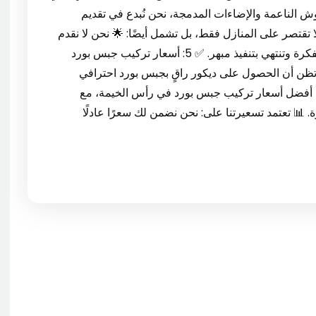
وش الناعمة والإضاءات المدمجة، نحن نُبدع في تقديم
تقتصر على المنازل فقط، بل تشمل أيضًا: 🌟 نحن لا نقدم
مجرد ديكورات، بل تجربة تصميم متكاملة، تبدأ من الفكرة وتنتهي بتنفيذ مبهر. ✅ 5: أسعار تركيب جبس بورد
نت تظن أن الحصول على ديكور راقٍ بجبس بورد احترافي
 أفضل أسعار تركيب جبس بورد في رأس الخيمة، مع
. 📊 تعتمد تسعيرتنا على: نحن نضمن لك سعرًا عادلًا