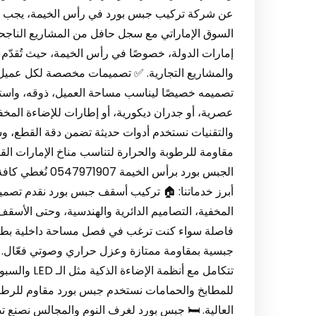
عن شركة تركيب جبس بورد في رأس الخيمة، يجب أن ت
السوق الإماراتي مع سجل حافل من المشاريع الناجحة
إمارات الدولة، خصوصًا في رأس الخيمة، حيث تُقدّم
والمشاريع التجارية. ✅ تصميمات مخصصة لكل عميل ل
تصميمه خصيصًا ليناسب مساحة العميل، ذوقه، واست
عصرية، أو جدران ديكورية، أو إطارات للإضاءة المخفي
والتقنيات نستخدم أدوات حديثة تضمن دقة القطع، وس
مقاومة للرطوبة والحرارة لتناسب مناخ الإمارات القا
الجبس بورد برأس
أبرز خدماتنا: 🏠 تركيب أسقف جبس بورد نقدم تصمي
فاصلة سواء كنت ترغب في فصل مساحة داخلية بطريقة أ
جبسية بمقاومة ممتازة وعزل حراري وصوتي فعّال. 
تتكامل مع أن
للمطابخ والحمامات نستخدم جبس بورد مقاوم للرطوبة
العالية. 🛏 جبس بورد لغرف النوم والمجالس نصنع ت