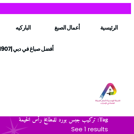
الرئيسية
أعمال الصبغ
الباركيه
أفضل صباغ في دبي |0547971907
Tag: تركيب جبس بورد للمطابخ رأس الخيمة
See 1 results