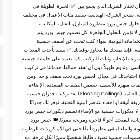
ختار الشريك الذي يجمع بين: ✅ الخبرة الطويلة في
، تفتخر الشركة الهندسية بتنفيذ مئات الأعمال في مختلف
 حلول جبس بورد متطورة للمنازل، الفلل، المكاتب،
ا نؤمن بالحلول الجاهزة. كل تصميم جبس بورد يتم
خداماته اليومية. سواء كنت تبحث عن أسقف جبسية
ة، فإننا نمنحك ما يتجاوز توقعاتك. ✅ تنفيذ بأحدث المعدات
رعة الإنجاز، وثبات التركيب. كما نعتمد على خامات جبسية
سي، وتدوم طويلاً دون أن تفقد جمالها. خدماتنا في تركيب
 الخيمة 0547971907 نُغطي كافة احتياجاتك في مجال الجبس بورد تحت سقف واحد، ومن
مات مبهرة للأسقف، تتضمن الطبقات المتعددة، الإضاءة
المخفية، التصاميم الدائرية والهندسية، وحتى الأسقف العائمة (Floating Ceilings). 🧱 تركيب جدران جبسية
نيقة أو إخفاء عناصر البنية التحتية، نوفر لك جدرانًا
💡 ديكورات جبسية مع الإضاءة نصمم ديكورات جبس بورد
ظمة الإضاءة الذكية مثل الـ LED والسبوتات، لنمنحك أجواءً فاخرة ومريحة بصريًا. 🍽 جبس بورد
 والماء ليبقى مظهره أنيقًا حتى في الأماكن ذات الرطوبة
صميمات جبسية تضيف طابعًا شخصيًا مميزًا لكل غرفة، مع