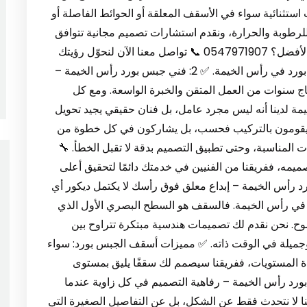
ب استثنائية سواء في الأسقف المعلقة أو الحوائط الفاصلة أو
للرطوبة والحرارة، ونقدم استشارات تصميم مجانية تتوافق
مع طبيعة المكان وذوق العميل. 🎯 لماذا نحن الخيار الأفضل؟ 0547971907 📞 تواصل معنا الآن لنحوّل رؤيتك
إلى واقع ملموس، بتوقيع أفضل شركة تركيب جبس بورد في رأس الخيمة. ✅ 2: فني جبس بورد رأس الخيمة –
تاج سنوات من العمل المتقن والخبرة الواسعة. ومع كل
 لدينا أنه ليس مجرد عامل، بل فنان حقيقي يجيد تحويل
لا يقومون بالتركيب فحسب، بل يشاركون في كل خطوة من
ات المناسبة، وحتى تطبيق التصميم بدقة لا تقبل الخطأ. 🔧
تصميمه، ففريقنا من الفنيين في خدمتك دائمًا لتحقيق أعلى
كيب اسقف جبس بورد رأس الخيمة – إبداع معلق فوق رأسك لا يكتمل ديكور أي
 في رأس الخيمة. فالسقف هو السطح البصري الأول الذي
وح. نحن نقدم لك تصميمات هندسية مبتكرة تتراوح بين
 وجميلة في الوقت ذاته. ✅ مميزات أسقف الجبس بورد: سواء
دة المستويات، ففريقنا سيصمم لك سقفًا يليق بمستوى
خرة. ✅ 4: ديكورات جبس بورد رأس الخيمة – رفاهية التصميم في كل زاوية عندما
 لا نتحدث فقط عن الشكل، بل عن التفاصيل الصغيرة التي