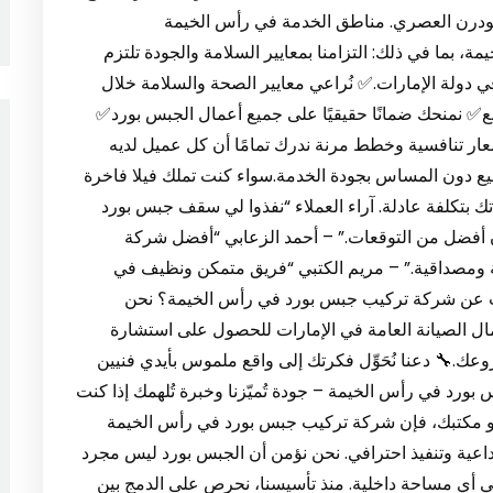
ودرن العصري. مناطق الخدمة في رأس الخيمة
س الخيمة، بما في ذلك: التزامنا بمعايير السلامة والجودة تلتزم
ي دولة الإمارات.✅ نُراعي معايير الصحة والسلامة خلال
 نمنحك ضمانًا حقيقيًا على جميع أعمال الجبس بورد✅
ار تنافسية وخطط مرنة ندرك تمامًا أن كل عميل لديه
يع دون المساس بجودة الخدمة.سواء كنت تملك فيلا فاخرة
تك بتكلفة عادلة. آراء العملاء “نفذوا لي سقف جبس بورد
 أفضل من التوقعات.” – أحمد الزعابي “أفضل شركة
 ومصداقية.” – مريم الكتبي “فريق متمكن ونظيف في
حث عن شركة تركيب جبس بورد في رأس الخيمة؟ نحن
عمال الصيانة العامة في الإمارات للحصول على استشارة
.🔧 دعنا نُحَوِّل فكرتك إلى واقع ملموس بأيدي فنيين
 ✅ 1: شركة تركيب جبس بورد في رأس الخيمة – جودة تُميّزنا وخبرة تُلهمك إذا كنت
و مكتبك، فإن شركة تركيب جبس بورد في رأس الخيمة
ميم إبداعية وتنفيذ احترافي. نحن نؤمن أن الجبس بورد ليس مجرد
 في أي مساحة داخلية. منذ تأسيسنا، نحرص على الدمج بين