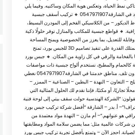
حاكي نمط الحياة، وتعكس هوية المكان وساكنيه. وفيما يلي
أبرز نقاط قوتنا: خدماتنا في مجال تركيب الجبس بورد في الشارقة0547971907 🔸 تركيب أسقف جبسية
 الديكور – من الكلاسيكي الفخم إلى المودرن البسيط،
فية. 🔸 قواطع جبسية للمكاتب والمنازل نوفر حلولًا ذكية
قابلة للتعديل، بما يعزز من الخصوصية ويمنح المساحة
استخدامًا أكثر فعالية. 🔸 تنفيذ ديكورات ثلاثية الأبعاد نمتلك القدرة على تنفيذ تصاميم 3D للجبس بورد، تمنح
سًا بالفخامة والرقي في كل زاوية من المكان. 🔸 جبس بورد
بة كالحمام والمطبخ، نستخدم ألواح جبسية ذات مواصفات
مقاومة للعوامل المناخية الإماراتية، وتدوم لسنوات دون تلف. مناطق خدمتنا في الشارقة0547971907 نغطي
ح – التعاون – النهدة – البطين – الصناعية – الممزر –
 تجاريًا، أو مكتبًا، فإننا نقدم لك الحلول المثالية التي
يقولون: “الشركة الهندسية حولت سقف بيتي إلى لوحة فنية
احتراف!”– أ. بدر – الشارقة “أفضل شركة تركيب جبس بورد
لراقي هو عنوانهم.”– أم مازن – النهدة مواد معتمدة من
ن شركات عالمية مثل: مما يضمن سلامة المواد ومطابقتها
لصيانة. احجز الآن – وتمتع بأفضل تجربة تركيب جبس بورد