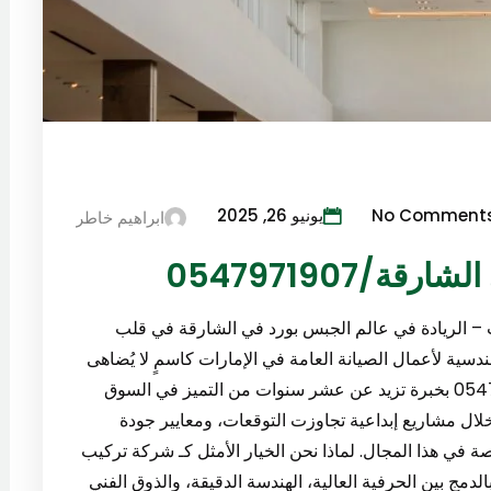
No Comment
يونيو 26, 2025
ابراهيم خاطر
0547971907
ت – الريادة في عالم الجبس بورد في الشارقة في قلب
ندسية لأعمال الصيانة العامة في الإمارات كاسمٍ لا يُضاهى
في مجال تركيب الجبس بورد في الشارقة.0547971907 بخبرة تزيد عن عشر سنوات من التميز في السوق
ال مشاريع إبداعية تجاوزت التوقعات، ومعايير جودة
 هذا المجال. لماذا نحن الخيار الأمثل كـ شركة تركيب
ة؟0547971907 يتميز عملنا بالدمج بين الحرفية العالية، الهندسة الدقيقة، والذوق الفني