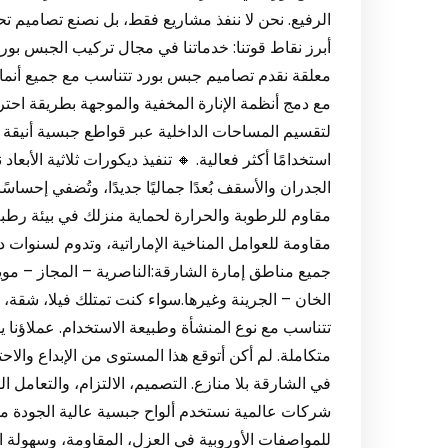
الرفيع. نحن لا ننفذ مشاريع فقط، بل نصنع تصاميم ت
معلقة نقدم تصاميم جبس بورد تتناسب مع جميع أنماط
مع دمج أنظمة الإنارة المخفية والموجهة بطريقة احترا
لتقسيم المساحات الداخلية عبر قواطع جبسية أنيقة و
الجدران والأسقف بُعدًا جماليًا جديدًا، وتُضفي إحسا
مقاوم للرطوبة والحرارة لحماية منزلك في بيئة رط
جميع مناطق إمارة الشارقة:الناصرية – المجاز – مويل
الخان – الجرينة وغيرها.سواء كنت تمتلك فيلا، شقة، محلًا
تتناسب مع نوع المنشأة وطبيعة الاستخدام. عملاؤنا 
متكاملة. لم أكن أتوقع هذا المستوى من الإبداع وال
في الشارقة بلا منازع. التصميم، الالتزام، والتعامل ا
شركات عالمية نستخدم ألواح جبسية عالية الجودة م
للمواصفات الأوروبية في العزل، المقاومة، وسهولة ا