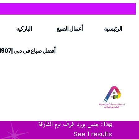
الرئيسية
أعمال الصبغ
الباركيه
أفضل صباغ في دبي |0547971907
Tag: جبس بورد غرف نوم الشارقة
See 1 results