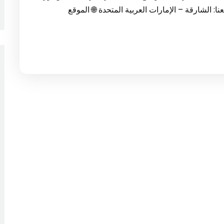
 رقم التواصل: 0547971907📍 موقعنا: الشارقة – الإمارات العربية المتحدة 🌐 الموقع