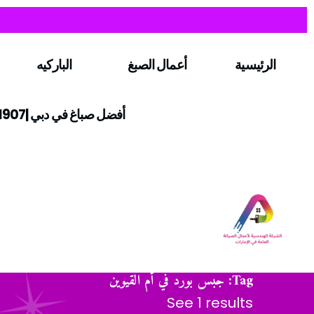
الرئيسية
أعمال الصبغ
الباركيه
أفضل صباغ في دبي |0547971907
Tag: جبس بورد في أم القيوين
See 1 results