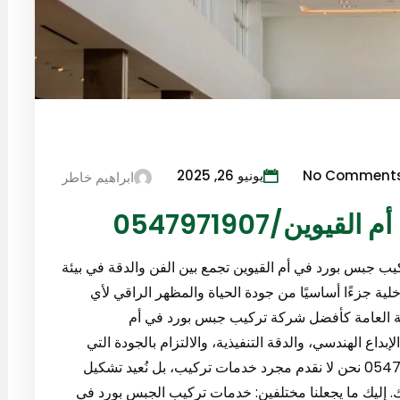
No Comment
يونيو 26, 2025
ابراهيم خاطر
ين/0547971907
يب جبس بورد في أم القيوين تجمع بين الفن والدقة في بيئة
ية جزءًا أساسيًا من جودة الحياة والمظهر الراقي لأي
انة العامة كأفضل شركة تركيب جبس بورد في أم
وازنًا بين الإبداع الهندسي، والدقة التنفيذية، والالتزام بالجودة التي
تدوم. لماذا نحن الخيار الأول في أم القيوين؟0547971907 نحن لا نقدم مجرد خدمات تركيب، بل نُعيد تشكيل
 إليك ما يجعلنا مختلفين: خدمات تركيب الجبس بورد في