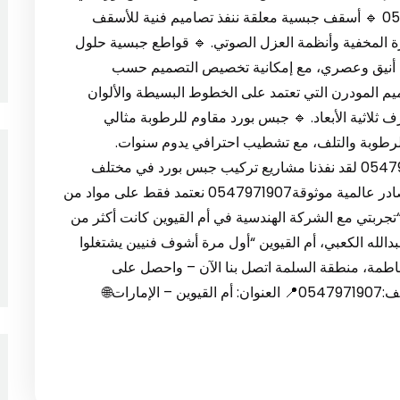
أم القيوين – تغطية شاملة بكل التفاصيل0547971907 🔹 أسقف جبسية معلقة ننفذ تصاميم فنية للأسقف
نارة المخفية وأنظمة العزل الصوتي. 🔹 قواطع جبسية حلول
ب أنيق وعصري، مع إمكانية تخصيص التصميم حسب
يم المودرن التي تعتمد على الخطوط البسيطة والألوان
ف ثلاثية الأبعاد. 🔹 جبس بورد مقاوم للرطوبة مثالي
لرطوبة والتلف، مع تشطيب احترافي يدوم سنوات.
مشاريعنا في أم القيوين – بصمة في كل حي0547971907 لقد نفذنا مشاريع تركيب جبس بورد في مختلف
مناطق أم القيوين، مثل: المواد المستخدمة – من مصادر عالمية موثوقة0547971907 نعتمد فقط على مواد من
جربتي مع الشركة الهندسية في أم القيوين كانت أكثر من
دالله الكعبي، أم القيوين “أول مرة أشوف فنيين يشتغلوا
. فاطمة، منطقة السلمة اتصل بنا الآن – واحصل على
استشارة وتصميم مجاني0547971907 📞 رقم الهاتف:0547971907📍 العنوان: أم القيوين – الإمارات🌐