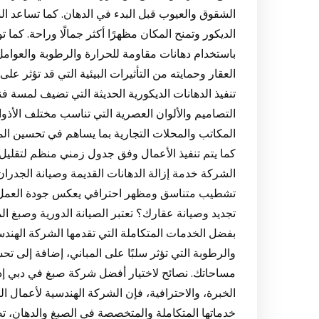
الشقوق والعيوب قبل البدء في الدهان. كما تساعد الش
الديكور وتمنح المكان مظهرًا أكثر جمالًا وراحة. كم
باستخدام دهانات مقاومة للحرارة والرطوبة والعوام
العقار وحمايته من التأثيرات البيئية التي قد تؤثر ع
تنفيذ الدهانات الديكورية الحديثة التي تضيف لمسة 
التصاميم والألوان العصرية التي تناسب مختلف الأذوا
المكاتب والمحلات التجارية بما يساهم في تحسين المظ
كما يتم تنفيذ الأعمال وفق جدول زمني منظم لتقليل 
الشركة خدمة إزالة الدهانات القديمة وصيانة الجدرا
تشطيب متناسق ومظهر احترافي يعكس جودة العمل و
تجديد وصيانة عقارك؟ تعتبر الصيانة الدورية وصبغ الم
بفضل الخدمات المتكاملة التي تقدمها الشركة الهند
والرطوبة التي تؤثر سلبًا على المباني، إضافة إلى 
مساحاتك. نصائح لاختيار أفضل شركة صبغ في دبي إ
الخبرة، والاحترافية، فإن الشركة الهندسية لأعمال ا
خدماتها المتكاملة والمتخصصة في الصبغ والدهان، تض