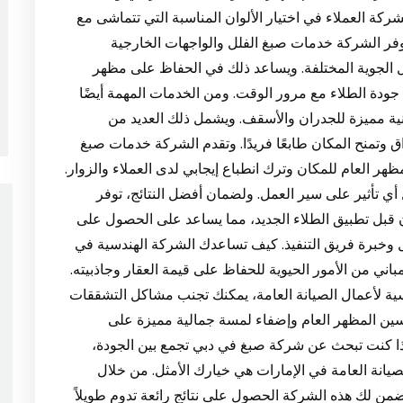
ركة العملاء في اختيار الألوان المناسبة التي تتماشى مع
ا توفر الشركة خدمات صبغ الفلل والواجهات الخارجية
ل الجوية المختلفة. ويساعد ذلك في الحفاظ على مظهر
لى جودة الطلاء مع مرور الوقت. ومن الخدمات المهمة أيضًا
فنية مميزة للجدران والأسقف. ويشمل ذلك العديد من
ق وتمنح المكان طابعًا فريدًا. وتقدم الشركة خدمات صبغ
هر العام للمكان وترك انطباع إيجابي لدى العملاء والزوار.
أي تأثير على سير العمل. ولضمان أفضل النتائج، توفر
ن قبل تطبيق الطلاء الجديد، مما يساعد على الحصول على
خبرة فريق التنفيذ. كيف تساعدك الشركة الهندسية في
باني من الأمور الحيوية للحفاظ على قيمة العقار وجاذبيته.
سية لأعمال الصيانة العامة، يمكنك تجنب مشاكل التشققات
تحسين المظهر العام وإضفاء لمسة جمالية مميزة على
ذا كنت تبحث عن شركة صبغ في دبي تجمع بين الجودة،
لصيانة العامة في الإمارات هي خيارك الأمثل. من خلال
من لك هذه الشركة الحصول على نتائج رائعة تدوم طويلاً