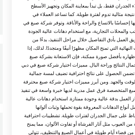
 الجدران فقط، بل تبدأ بمعاينة المكان وتجهيز الأسطح
ة مثالية تدوم لفترة طويلة. كما تساعد العملاء في
ا إحساسًا بالاتساع والراحة والأناقة. وتوفر شركة صبغ في
 والمحلات التجارية، مع استخدام دهانات عالية الجودة
ق العمل بأدق التفاصيل خلال مراحل التنفيذ، بدءًا من
هائية التي تمنح المكان مظهرًا أنيقًا ومتجددًا. لذلك، إذا
إظهاره بأفضل صورة ممكنة، فإن الاستعانة بشركة صبغ
مال النتائج وراحة البال. مميزات اختيار شركة صبغ في دبي
تضمن الحصول على نتائج احترافية تضيف لمسة جمالية
الوقت والجهد. ومن أبرز مميزات اختيار شركة صبغ محترفة
لصبغ المتخصصة فرق عمل مدربة لديها خبرة واسعة في تنفيذ
العمل بدقة عالية وجودة ممتازة. استخدام دهانات عالية
واع الدهانات المعروفة بقوة تحملها وثبات ألوانها
فاظ على جمال الجدران لفترات طويلة. تشطيبات احترافية
 من العيوب مثل آثار الفرشاة أو تفاوت الألوان، مما يمنح
لًا من قضاء أيام طويلة في أعمال الصبغ والتنظيف، تتولى