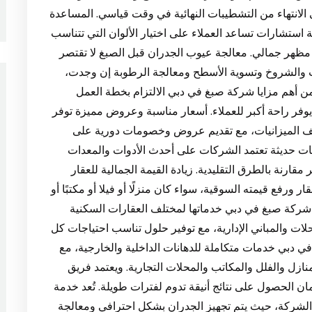
لانتهاء من التشطيبات النهائية في وقت قياسي. المساعدة
 استشارات تساعد العملاء على اختيار الألوان التي تتناسب
 مظهر جمالي. معالجة عيوب الجدران قبل الصبغ لا تقتصر
 والشروخ وتسوية الأسطح ومعالجة الرطوبة إن وجدت،
 من أهم مزايا شركة صبغ في دبي الالتزام بخطة العمل
وفر راحة أكبر للعملاء. أسعار مناسبة وعروض مميزة توفر
ف الميزانيات، مع تقديم عروض وخصومات دورية على
ات حديثة تعتمد الشركات على أحدث الأدوات والمعدات
قارنة بالطرق التقليدية. زيادة القيمة الجمالية للعقار
ورفع قيمته السوقية، سواء كان منزلًا أو فيلا أو مكتبًا أو
دم شركة صبغ في دبي خدماتها لمختلف العقارات السكنية
لات والمباني الإدارية، مع توفير حلول تناسب احتياجات كل
دبي خدمات متكاملة للدهانات الداخلية والخارجية، مع
زل والفلل والمكاتب والمحلات التجارية. ويعتمد فريق
ن الحصول على نتائج أنيقة تدوم لفترات طويلة. تُعد خدمة
الشركة، حيث يتم تجهيز الجدران بشكل احترافي ومعالجة