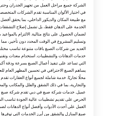
الشركة جميع مراحل العمل من تجهيز الجدران وحتى ا
في اختيار الألوان المناسبة تقدم الشركات المتخصصة
مع طبيعة المكان والديكور الداخلي، بما يحقق أفضل
الخدمة على الدهان فقط، بل تشمل إصلاح التشققات
لضمان الحصول على نتائج مثالية. الالتزام بالمواعيد
وتسليم المشروع في الوقت المحدد دون تأخير، مما ي
العديد من شركات الصبغ باقات متنوعة تناسب مختل
خدمات الدهانات والتشطيبات. استخدام معدات وتقني
التي تساعد على تنفيذ أعمال الصبغ بسرعة ودقة أكبر م
يساهم الصبغ الاحترافي في تحسين المظهر العام للعقار 
محلًا تجاريًا. خدمة شاملة لجميع أنواع العقارات تق
والتجارية، بما في ذلك الشقق والفلل والمكاتب والمح
عميل. خدمات شركة صبغ في دبي تقدم شركة صبغ في 
الحرص على تقديم تشطيبات عالية الجودة تناسب المنا
العمل على أحدث الأدوات وأفضل أنواع الدهانات لضما
صبغ المنازل والشقق من أبرز الخدمات التي توفرها 