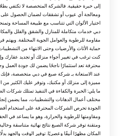
إلى خبرة حقيقية. فالشركة المتخصصة لا تكتفي بطلاء
ومعالجة أي عيوب أو تشققات لضمان الحصول على نتيج
اختيار الألوان التي تتناسب مع طبيعة المساحة وتمنحه
دبي خدمات متكاملة للمنازل والشقق والفلل والمكاتب
مقاومة للرطوبة والعوامل الجوية المختلفة. ويهتم فري
حماية الأثاث والأرضيات وحتى الانتهاء من التشطيبات الن
كنت ترغب في تغيير أجواء منزلك أو تجديد عقارك و
محترفة تعد استثمارًا ناجحًا يضمن لك جودة العمل وج
عند الاستعانة بـ شركة صبغ في دبي متخصصة، فإنك 
مميزة إلى منزلك أو مكتبك، وتوفر عليك الكثير من 
ما يلي: الخبرة والكفاءة في التنفيذ تمتلك شركات ا
مختلف أعمال الدهانات والتشطيبات، مما يضمن إنجاز 
الجودة تحرص الشركات المحترفة على استخدام أفضل أن
ومقاومتها للرطوبة والحرارة، وهو ما يساعد في الح
ومتقنة توفر شركة الصبغ نتائج نهائية متناسقة وخالية
المكان مظهرًا أنيقًا وعصريًا. توفير الوقت والجهد بد