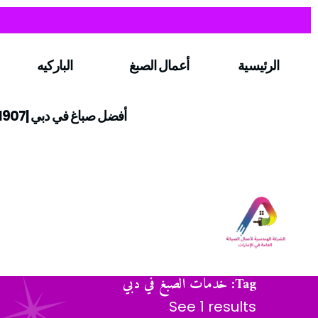
الرئيسية
أعمال الصبغ
الباركيه
أفضل صباغ في دبي |0547971907
Tag: خدمات الصبغ في دبي
See 1 results