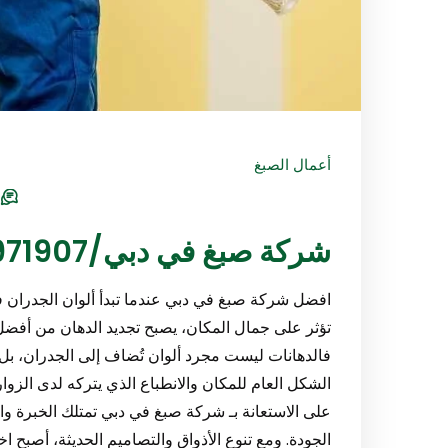
أعمال الصبغ
s
شركة صبغ في دبي/0547971907
افضل شركة صبغ في دبي عندما تبدأ ألوان الجدران ف
تؤثر على جمال المكان، يصبح تجديد الدهان من أفضل ا
فالدهانات ليست مجرد ألوان تُضاف إلى الجدران، 
الشكل العام للمكان والانطباع الذي يتركه لدى الزو
على الاستعانة بـ شركة صبغ في دبي تمتلك الخبرة وا
الجودة. ومع تنوع الأذواق والتصاميم الحديثة، أصبح اختي