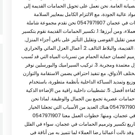
لصيانة العامة. نحن نعمل على تحويل الحمامات القديمة إلى
 عالية الجودة، مع الالتزام الكامل بمعايير السلامة
والدقة في التنفيذ. خدماتنا في تكسير وترميم الحمامات في عجمان 0547971907 نحن نقدم مجموعة شاملة
من الخدمات المتخصصة التي تلبي جميع احتياجات العملاء، ومن أبرزها: 1. تكسير الحمامات القديمة نقوم بتكسير
ن تقليل الفوضى وتقليل التأثير على باقي أجزاء المنزل.
تشمل هذه الخدمة إزالة الأرضيات، الجدران، السباكة القديمة، والبلاط التالف. 2. أعمال العزل المائي والحراري
ميم لضمان حماية الحمام من تسربات المياه التي قد تُسبب
أضرارًا جسيمة على المدى الطويل. نستخدم مواد عزل معتمدة ومجربة. 3. تركيب السيراميك والبورسلين نوفر
لف الأذواق، مع تنفيذ احترافي يضمن الاستقامة والتوازن
 بإعادة توزيع وتمديد السباكة الداخلية بأنظمة متطورة، باستخدام
مواسير مقاومة للصدأ والتلف، لضمان عمر أطول وكفاءة أفضل. 5. تشطيبات داخلية راقية من الإضاءة الذكية
م حمامات عصرية تجمع بين الجمال والوظيفة. لماذا نحن
أفضل شركة تكسير وترميم حمامات في عجمان؟ 0547971907 هناك العديد من الأسباب التي تجعلنا الخيار
الأول عند البحث عن شركة تكسير وترميم حمامات في عجمان، ومنها: خطوات العمل معنا 0547971907
ريع تكسير وترميم الحمامات في عجمان، سواء في الفلل
قد نالت أعمالنا رضا العملاء لما تتميز به من أناقة في