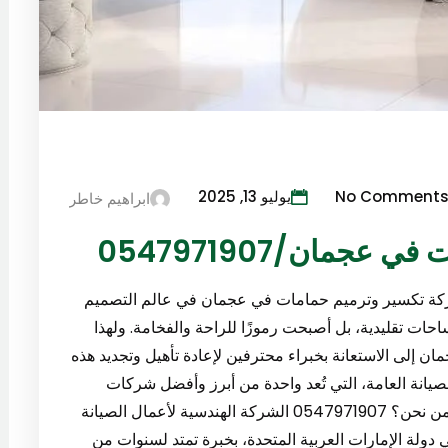
No Comment
يوليو 13, 2025
ابراهيم خاطر
جمان/0547971907
شركة تكسير وترميم حمامات في عجمان في عالم التصميم
احات تقليدية، بل أصبحت رموزًا للراحة والفخامة. ولهذا
 إلى الاستعانة بخبراء محترفين لإعادة تأهيل وتجديد هذه
صيانة العامة، التي تُعد واحدة من أبرز وأفضل شركات
تكسير وترميم حمامات في عجمان 0547971907. من نحن؟ 0547971907 الشركة الهندسية لأعمال الصيانة
دولة الإمارات العربية المتحدة، بخبرة تمتد لسنوات من