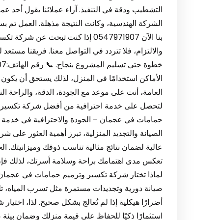
التشطيب ودقة في التنفيذ. آراء عملائنا يقول أحد ع
الشركة الهندسية، وكانت النتيجة مذهلة. العمل تم بسر
بنا الآن 0547971907 إذا كنت تبحث 
والالتزام، فلا تتردد في التواصل معنا. فريقنا مستع
الأماكن استخدامًا في المنزل، لذلك يستحق أن يكون مري
العامة، أنت على موعد مع الجودة، الدقة، والراحة ال
لتحصل على خدمة احترافية من أفضل شركة تكسير 
حمامات في عجمان – الجودة والاحترافية في خدمة 
الصيانة والتجديد المنزلية، تبرز أهمية العثور على
عالية لضمان نتائج مثالية تناسب ذوقك وميزانيتك. 
تعكس مدى اهتمامك براحة وسلامة أسرتك، لذلك فإن ا
لماذا تختار شركة تكسير وترميم حمامات في عجمان
صيانة دورية وتجديدات مستمرة مثل تسرب المياه، ت
أضرارًا هيكلية إذا لم تُعالج بشكل صحيح. لذا، اختي
استثمارًا ذكيًا للحفاظ على قيمة منزلك وضمان بيئة