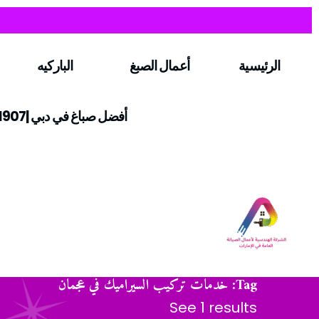
الرئيسية
أعمال الصبغ
الباركيه
أفضل صباغ في دبي |0547971907
Tag: خدمات تركيب السيراميك في عجمان
See 1 results