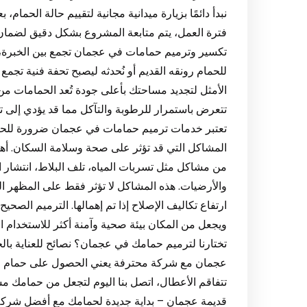
نبدأ دائمًا بزيارة ميدانية مجانية لتقييم حالة الح
فترة العمل، يتم متابعة المشروع بشكل دقيق لضمان
تكسير وترميم حمامات في عجمان تجمع بين الخبرة، الجو
للحمام رونقه القديم أو نُحدثه ليصبح تحفة فنية تج
الأمثل لتجديد مساحتك بأعلى جودة تُعد الحمامات من 
تتعرض باستمرار للرطوبة والتآكل مما قد يؤدي إلى تده
تعتبر خدمات ترميم حمامات في عجمان ضرورة للحفا
المشاكل التي قد تؤثر على صحة وسلامة السكان. أهم
من مشاكل مثل تسربات المياه، تلف البلاط، انتشار 
والأرضيات. هذه المشاكل لا تؤثر فقط على المظهر ا
ارتفاع تكاليف الإصلاح إذا تم إهمالها. الترميم الصحيح 
ويجعل من المكان بيئة صحية وآمنة أكثر للاستخدام 
تختارنا لترميم حمامك في عجمان؟ نصائح للعناية بال
عجمان مع شركة محترفة يعني الحصول على حمام مت
تتفاقم الأعطال، اتصل بنا اليوم لتجعل من حمامك م
قديمة عجمان – بداية جديدة لحمامك مع أفضل شركة 