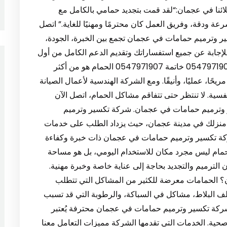
ملائنا في عجمان:“لقد قمت بتجديد حمامي بالكامل مع
عة ودقة، وفريق العمل كان محترمًا ومهنيًا للغاية.” اتصل
عن شركة تكسير وترميم حمامات في عجمان تجمع بين الخبرة، الجودة،
د للإجابة عن جميع استفساراتك وتقديم الدعم الكامل من أول
خطوة حتى تسليم المشروع بنجاح. 📞 رقم الهاتف:0547971907 خاتمة 0547971907 الحمام هو من أكثر
حًا، عمليًا، وأنيقًا. ومع الشركة الهندسية لأعمال الصيانة
نفسية. لا تنتظر حتى تتفاقم مشاكل الحمام، اتصل الآن
وترميم حمامات في عجمان. شركة تكسير وترميم
منزلك في مدينة عجمان، حيث يزداد الطلب على خدمات
 شركة تكسير وترميم حمامات في عجمان ذات خبرة وكفاءة
الحمام ليس مجرد مكان للاستخدام اليومي، بل هو مساحة
لترميم والتجديد بحاجة إلى عناية خاصة وخبرة مهنية.
؟ الحمامات معرضة للكثير من المشاكل التي تتطلب
لف البلاط، مشاكل في السباكة، والرطوبة التي قد تسبب
ار شركة تكسير وترميم حمامات في عجمان محترفة يُعتبر
 صحية. الخدمات التي تقدمها الشركة مميزات التعامل معنا