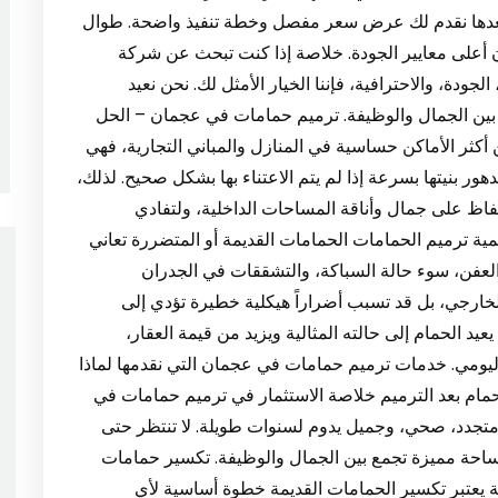
مام، بعدها نقدم لك عرض سعر مفصل وخطة تنفيذ واضحة. طوال
 أعلى معايير الجودة. خلاصة إذا كنت تبحث عن شركة
دة، والاحترافية، فإننا الخيار الأمثل لك. نحن نعيد
مع بين الجمال والوظيفة. ترميم حمامات في عجمان – الحل
أكثر الأماكن حساسية في المنازل والمباني التجارية، فهي
ور بنيتها بسرعة إذا لم يتم الاعتناء بها بشكل صحيح. لذلك،
ظ على جمال وأناقة المساحات الداخلية، ولتفادي
ية ترميم الحمامات الحمامات القديمة أو المتضررة تعاني
العفن، سوء حالة السباكة، والتشققات في الجدران
لخارجي، بل قد تسبب أضراراً هيكلية خطيرة تؤدي إلى
يعيد الحمام إلى حالته المثالية ويزيد من قيمة العقار،
اليومي. خدمات ترميم حمامات في عجمان التي نقدمها لماذا
حمام بعد الترميم خلاصة الاستثمار في ترميم حمامات في
جدد، صحي، وجميل يدوم لسنوات طويلة. لا تنتظر حتى
ساحة مميزة تجمع بين الجمال والوظيفة. تكسير حمامات
يعتبر تكسير الحمامات القديمة خطوة أساسية لأي