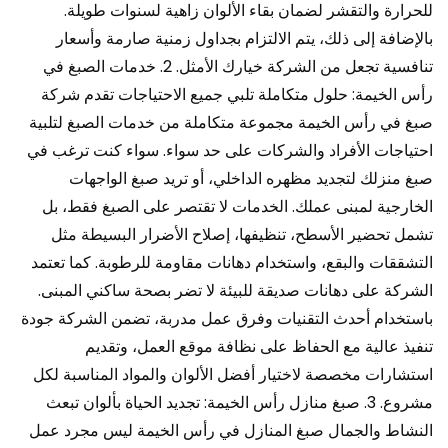
للحرارة والتقشر لضمان بقاء الألوان زاهية لسنوات طويلة.
بالإضافة إلى ذلك، يتم الالتزام بجداول زمنية صارمة وأسعار
تنافسية تجعل من الشركة خيارك الأمثل. 2. خدمات الصبغ في
رأس الخيمة: حلول متكاملة تلبي جميع الاحتياجات تقدم شركة
صبغ في رأس الخيمة مجموعة متكاملة من خدمات الصبغ لتلبية
احتياجات الأفراد والشركات على حد سواء. سواء كنت ترغب في
صبغ منزلك لتجديد مظهره الداخلي، أو تريد صبغ الواجهات
الخارجية لمبنى عملك. الخدمات لا تقتصر على الصبغ فقط، بل
تشمل تحضير الأسطح، تنظيفها، إصلاح الأضرار البسيطة مثل
التشققات والبقع، واستخدام دهانات مقاومة للرطوبة. كما تعتمد
الشركة على دهانات صديقة للبيئة لا تضر بصحة ساكني المبنى.
باستخدام أحدث التقنيات وفرق عمل مدربة، تضمن الشركة جودة
تنفيذ عالية مع الحفاظ على نظافة موقع العمل، وتقديم
استشارات مخصصة لاختيار أفضل الألوان والمواد المناسبة لكل
مشروع. 3. صبغ منازل رأس الخيمة: تجديد الحياة بألوان تبعث
النشاط والجمال صبغ المنازل في رأس الخيمة ليس مجرد عمل