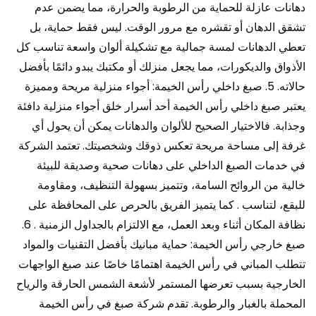
دهانات عازلة للحماية من الرطوبة والحرارة، مما يضمن عدم
تشقق الدهان أو تقشره مع مرور الوقت. ليس فقط حماية، بل
تعطي الدهانات لمسة جمالية مع تشكيلة ألوان واسعة تناسب كل
الأذواق والديكورات، مما يجعل منزلك أو مكتبك يبدو دائمًا بأفضل
حالاته. 5. صبغ داخلي رأس الخيمة: أجواء منزلية مريحة ومميزة
يعتبر صبغ داخلي رأس الخيمة أحد أسرار خلق أجواء منزلية دافئة
وجذابة. فالاختيار الصحيح للألوان والدهانات يمكن أن يحول أي
غرفة إلى مساحة مريحة تعكس ذوقك وشخصيتك. تعتمد الشركة
في خدمات الصبغ الداخلي على دهانات صحية وصديقة للبيئة
خالية من الروائح السامة، وتتميز بسهولة التنظيف، ومقاومة
للبقع، لتناسب . كما يتميز الفريق بالحرص على المحافظة على
نظافة المكان أثناء وبعد العمل، مع الالتزام بالجداول الزمنية . 6.
صبغ خارجي رأس الخيمة: حماية مبانيك بأفضل التقنيات والمواد
تتطلب المباني في رأس الخيمة اهتمامًا خاصًا عند صبغ الواجهات
الخارجية بسبب تعرضها المستمر لأشعة الشمس الحارقة والرياح
المحملة بالغبار والرطوبة. تقدم شركة صبغ في رأس الخيمة