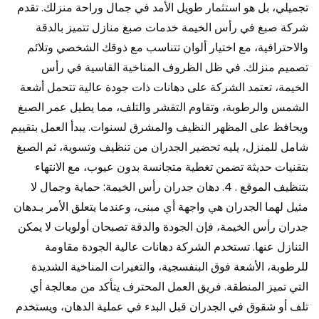
تجميلي، بل هو استثمار طويل الأمد في جمال وراحة منزلك. تقدم
شركة صبغ في رأس الخيمة خدمات صبغ منازل تتميز بالدقة
والاحترافية، مع اختيار ألوان تتناسب مع ذوقك الشخصي وتلائم
تصميم منزلك. في ظل الظروف المناخية القاسية في رأس
الخيمة، تعتمد الشركة على دهانات ذات جودة عالية تتحمل أشعة
الشمس والرطوبة، وتقاوم التقشر والتلف، مما يطيل عمر الصبغ
ويحافظ على المظهر النظيف والمشرق لسنوات. يبدأ العمل بتقييم
شامل للمنزل، يليه تحضير الجدران من تنظيف وتسوية، ثم الصبغ
بتقنيات حديثة تضمن تغطية متجانسة بدون عيوب، مع الانتهاء
بتنظيف الموقع . 4. دهان جدران رأس الخيمة: حماية وجمال لا
مثيل لهما الجدران هي واجهة أي مبنى، وعندما يتعلق الأمر بـدهان
جدران رأس الخيمة، فإن الجودة والدقة تصبحان أولويات لا يمكن
التنازل عنها. تستخدم الشركة دهانات عالية الجودة مقاومة
للرطوبة، الأشعة فوق البنفسجية، والتغيرات المناخية الشديدة
التي تميز المنطقة. فريق العمل المحترف يتأكد من معالجة أي
تلف أو شقوق في الجدران قبل البدء في عملية الدهان، ويستخدم