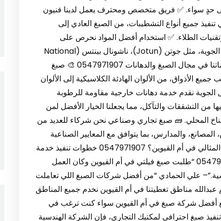
على حدٍ سواء. ✅ فريق متخصص ومحترف يعمل لدينا فنيون
نفيذ جميع أنواع التشطيبات، من الصبغ العادي إلى
وتقنيات الطلاء. ✅ استخدام أفضل المواد نحرص على
استخدام دهانات معروفة بجودتها ومقاومتها للعوامل الجوية، مثل جوتن (Jotun)، ناشونال بينتس (National
Paints)، وغيرها من العلامات التجارية العالمية. خدماتنا في مجال الصبغ والدهانات 0547971907 🎨 صبغ
جميع الأذواق، من الألوان الهادئة الكلاسيكية إلى الألوان
ل الجوية نقدم خدمة دهانات خارجية مقاومة للرطوبة
ها من التشققات والتآكل، مما يجعلنا الخيار الأفضل لمن
اخ المحلي. 🧱 صبغ تجاري وصناعي نحن شركاء للعديد من
 المصانع، والمدارس، بما يتوافق مع المعايير الصناعية
والهوية البصرية لكل نشاط تجاري. لماذا نُعتبر الخيار المثالي في أم القيوين؟ 0547971907 خطوات تنفيذ خدمة
الصبغ لدينا 0547971907 أعمالنا تتحدث عنا 0547971907 “طلبت صبغ فيلتي في أم القيوين وكان العمل
ندسية.”– علي الحمادي “من أفضل شركات الصبغ اللي تعاملت
أم عبدالله مناطق تغطيتنا في أم القيوين نخدم جميع المناطق
ل مع أفضل شركة صبغ في أم القيوين سواء كنت ترغب في
تنفيذ صبغ احترافي لمكتبك التجاري، فإن الشركة الهندسية