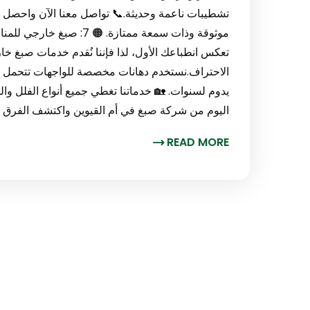
تشطيبات ناعمة وحديثة.📞 تواصل معنا الآن واحصل
موثوقة وذات سمعة ممتازة. 
تعكس انطباعك الأول، لذا فإننا نُقدم خدمات صبغ خ
الاحتراف.نستخدم دهانات مخصصة للواجهات تتحمل الر
يدوم لسنوات. 🏡 خدماتنا تغطي جميع أنواع الفلل و
اليوم من شركة صبغ في أم القيوين واكتشف الفرق بنفسك. 🟠 8: شر
READ MORE