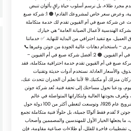
قدم مجرد طلاء، بل نرسم أسلوب حياة راقٍ بألوان تنبض
بالذوق والفن. 📞 اتصل الآن لتحصل على معاينة مجانية، وعرض سعر خاص لمشروعك القادم! 🟠 1: شركة صبغ
بحث عن شركة صبغ في أم القيوين تقدم لك خدمة متكاملة
شركة الهندسية لأعمال الصيانة العامة” هي خيارك
 العميل، مع تنفيذ احترافي من البداية للنهاية. ✅ خدماتنا
رى – باستخدام دهانات عالية الجودة من جوتن وغيرها.📞
اطلب الآن عرض سعر مجاني من أفضل شركة صبغ في أم القيوين. 🟠 2: أفضل شركة صبغ في أم القيوين –
كة صبغ في أم القيوين تقدم خدمة احترافية متكاملة، فقد
ذوق، والأسعار العادلة. نستخدم أدوات حديثة وتقنيات
ان منزلك أو مكتبك.🎯 لأننا نعلم أن الجدران تتحدث عنك،
م، ودعنا نحول مساحتك إلى تحفة فنية. تُعد شركة جوتن
، وتُعرف بجودتها العالية وابتكاراتها المتواصلة في عالم
الطلاءات الداخلية والخارجية. تأسست الشركة في النرويج عام 1926، وتوسعت لتغطي أكثر من 100 دولة حول
وتن لا تُقدم فقط ألوانًا جميلة، بل حلولًا فنية متكاملة تجمع
ف، ما يجعلها الخيار الأول للمهندسين والمصممين وأصحاب
، تشطيبات فاخرة للفلل، أو طلاءات صناعية مقاومة، فإن