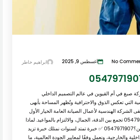
No Comme
أغسطس 9, 2025
ابراهيم خاطر
كة صبغ في أم القيوين في عالم التصميم الداخلي
ية التي تعكس الذوق والاحترافية وتُظهر المساحة بأبهى
 الشركة الهندسية لأعمال الصيانة العامة الخيار الأول
لكل من يبحث عن شركة صبغ في أم القيوين 0547971907 تجمع بين الدقة، الجمال، والالتزام بالمواعيد. لماذا
تُعد الشركة الهندسية أفضل شركة صبغ في أم القيوين؟0547971907 ✅ خبرة تمتد لسنوات نمتلك خبرة تزيد
اخلية والخارجية، ونعمل وفقًا لمعايير الجودة العالمية، ما