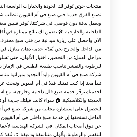
تصنع الفرق خدمة فني صبغ في أم القيوين تتطلب شخصا
ويعمل بدقة دون فوضى. في شركتنا، نُوفر فنيين م
الداخلية والخارجية. 🛠️ نضمن لك نتائج ممتازة في أق
من الداخل والخارج نحن نُقدّم خدمة دهان منازل في 
مراحل العمل: من التحضير، اختيار الألوان، حتى تسليم
للرطوبة والتقشر تناسب طبيعة الطقس في الإمارات،
تبدأ معنا إذا كنت تمتلك فيلا في أم القيوين وتبحث 
لخدمتك.نوفّر خدمة صبغ فلل داخلية وخارجية، مع اس
الحديثة والكلاسيكية. 🏠 سواء كانت فيلتك جديدة أو ت
الداخل تستحقها إن خدمة صبغ داخلي في أم القيوين 
عن ذوق أصحاب المكان. في الشركة الهندسية لأعمال ا
للتقشر والرطوبة، بألوان متناسقة ودقيقة. 🎨 نُنفذ ك