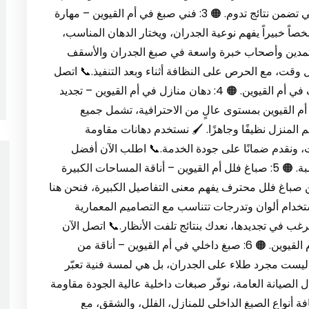
منتجات جوتن تُوفر لك الجودة والخيارات الواسعة التي تضمن نتائج تدوم. 🟠 3: فني صبغ في أم القيوين – مهارة
ً خبيراً يفهم نوعية الجدران، ويختار الدهان المناسب،
عتمدين وأصحاب خبرة واسعة في صبغ الجدران والأسقف
ل وقت، مع الحرص على النظافة أثناء وبعد التنفيذ.📞 اتصل
الآن واحصل على زيارة ميدانية من فني صبغ محترف في أم القيوين. 🟠 4: دهان منازل في أم القيوين – تجديد
أم القيوين بمستوى عالٍ من الاحترافية، تشمل جميع
 المنزل نظيفًا وجاهزًا. 🖌️ نستخدم دهانات مقاومة
 ونقدم ضمانًا على جودة الخدمة.📞 اطلب الآن أفضل
شركة صبغ في أم القيوين وابدأ التجديد بميزانية مناسبة. 🟠 5: صباغ فلل أم القيوين – أناقة المساحات الكبيرة
عن صباغ فلل محترف يفهم معنى التفاصيل الكبيرة، فنحن هنا
تخدام ألوان وتدرجات تتناسب مع التصاميم المعمارية
رغب في تجديدها، نعدك بنتائج تلفت الأنظار.📞 اتصل الآن
للحصول على استشارة مجانية من شركة صبغ في أم القيوين. 🟠 6: صبغ داخلي في أم القيوين – أناقة من
ليست مجرد طلاء على الجدران، بل هي لمسة فنية تعبّر
لصيانة العامة، نوفّر صبغات داخلية عالية الجودة مقاومة
افة أنواع الصبغ الداخلي للمنازل، الفلل، والشقق، مع