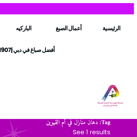
الرئيسية
أعمال الصبغ
الباركيه
أفضل صباغ في دبي |0547971907
Tag: دهان منازل في أم القيوين
See 1 results