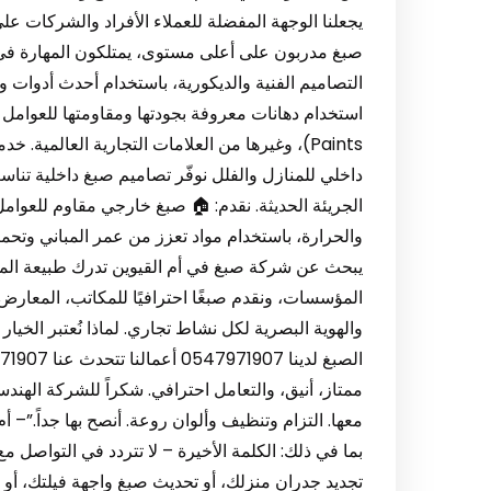
يجعلنا الوجهة المفضلة للعملاء الأفراد والشركات 
صبغ مدربون على أعلى مستوى، يمتلكون المهارة في ت
التصاميم الفنية والديكورية، باستخدام أحدث أدوات 
داخلي للمنازل والفلل نوفّر تصاميم صبغ داخلية تناسب 
الجريئة الحديثة. نقدم: 🏠 صبغ خارجي مقاوم للعوام
والحرارة، باستخدام مواد تعزز من عمر المباني وتحمي
يبحث عن شركة صبغ في أم القيوين تدرك طبيعة المن
المؤسسات، ونقدم صبغًا احترافيًا للمكاتب، المعارض،
ممتاز، أنيق، والتعامل احترافي. شكراً للشركة اله
معها. التزام وتنظيف وألوان روعة. أنصح بها جداً.”– 
بما في ذلك: الكلمة الأخيرة – لا تتردد في التواص
تجديد جدران منزلك، أو تحديث صبغ واجهة فيلتك، أو 