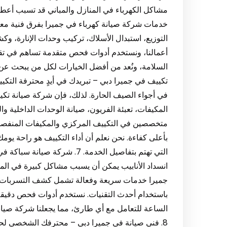
مشاكل الكهرباء في المنازل والمباني قد تسبب أعطالا
خدمات شركة صيانة كهرباء في جميرا بفرق فنية معت
التوزيع، استبدال الأسلاك، تركيب وحدات الإنارة، و
أعمالنا، ونستخدم أدوات فحص متقدمة تساهم في تقل
تكييف في جميرا دبي – تبريدك في أيدٍ محترفة ال
في أجواء الصيف الحارة. لذلك، فإن شركة صيانة تك
المكيفات، تعبئة الفريون، صيانة الوحدات الداخلية وال
متخصصين في التكييف المركزي والمكيفات المنفصل
بأعلى كفاءة. نحن نعلم أن أداء التكييف هو راحة يو
التي تهتم بتفاصيل الخدمة. 7. شر
انسداد الأنابيب يمكن أن يسبب مشاكل كبيرة في الم
جميرا خدمات سريعة وفعالة تشمل كشف التسربات، ص
باستخدام أحدث التقنيات. نستخدم أدوات فحص دقيقة و
الساعة للتعامل مع أي طارئ، مما يجعلنا شركة صيانة ف
8. فني صيانة في جميرا دبي – محترفك الشخصي ل