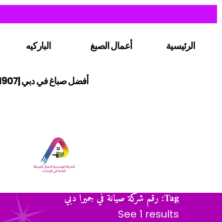
الرئيسية
أعمال الصبغ
الباركيه
أفضل صباغ في دبي |0547971907
Tag: رقم شركة صيانة في جميرا دبي
See 1 results