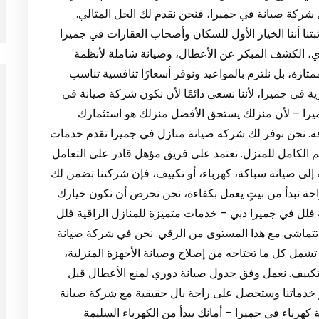
شركة صيانة في جميرا، فنحن نقدم لك الحل المثالي.
نا أننا الخيار الأول للسكان وأصحاب العقارات في جميرا
، الكشف المبكر عن الأعطال، وصيانة شاملة لأنظمة
متازة، بل نلتزم بالمواعيد ونوفر أسعارًا تنافسية تناسب
ة في جميرا، لأننا نسعى دائمًا لأن نكون شركة صيانة في
يانة منازل في جميرا – لأن منزلك يستحق الأفضل منزلك هو استثمارك
فة. نحن نوفر لك شركة صيانة منازل في جميرا تقدم خدمات
م الكامل للمنزل. نعتمد على فريق مؤهل قادر على التعامل
إلى صيانة سباكة، كهرباء، أو تكييف، فإن شركتنا تضمن لك
راحة تبدأ من بيتٍ يعمل بكفاءة، نحن نحرص أن نكون خيارك
 في جميرا دبي. 4. شركة صيانة فلل في جميرا دبي – خدمات متميزة للمنازل الراقية فلل
ة تتماشى مع هذا المستوى من الرقي. نحن في شركة صيانة
 تشمل كل ما تحتاجه من إصلاح وصيانة الأجهزة المنزلية،
التكييف. نعمل وفق جدول صيانة دوري لمنع الأعطال قبل
ختر خدماتنا وستحصل على راحة بال حقيقية مع شركة صيانة
الخبرة والالتزام. 5. شركة صيانة كهرباء في جميرا – أمانك يبدأ من الكهرباء السليمة