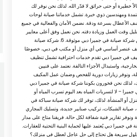
ً خطيرة أو حتى حرائق لا قدّر الله. لذلك نحن نوفر لك
مدة ومهندسين ذوي خبرة. تشمل خدماتنا صيانة لوحات
كشف الأعطال بسرعة ودقة. نضمن الأمان والفعالية في جميع
يل وقت العمل وزيادة دقته. نحن نعمل وفق أعلى معايير
السلامة، ونُعد من أفضل الخيارات لكل من يبحث عن شركة صيانة في جميرا دبي موثوقة. 6. شركة صيانة
تكييف عنصر أساسي في أي منزل أو مكتب في دبي، خصوصًا
ييف في جميرا دبي تقدم خدمات احترافية تشمل تنظيف
خارجية، واستبدال الأجزاء التالفة. نعتمد على فنيين
ة، ونوفر زيارات دورية للفحص وضمان عمل المكيف
مك، لذلك نحن فخورون بكوننا شركة صيانة في جميرا دبي
كة صيانة سباكة في جميرا – لا لتسربات المياه بعد اليوم تسرب المياه أو
نزل أو المنشأة. لذلك، توفر لك شركة صيانة سباكة في
يانة الشبكات، تركيب صنابير جديدة، وتسليك المجاري
نوفر تقارير فنية شفافة لكل حالة. فريقنا متاح على مدار
ي جميرا دبي يُعتمد عليها لحماية البنية التحتية للعقارات.
حلول سريعة هل تحتاج إلى حل عاجل لعطل في منزلك؟