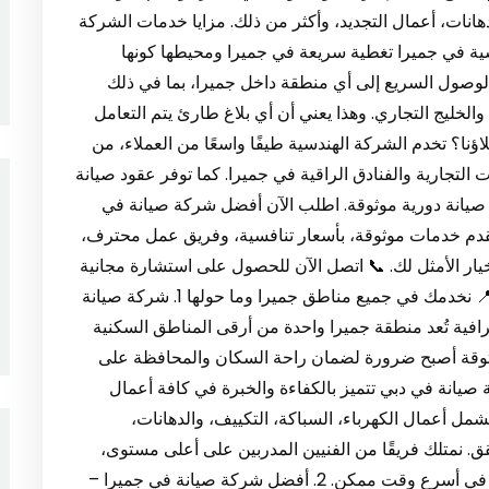
دهانات، أعمال التجديد، وأكثر من ذلك. مزايا خدمات الشركة
سية في جميرا تغطية سريعة في جميرا ومحيطها كونها
وصول السريع إلى أي منطقة داخل جميرا، بما في ذلك
أم سقيم والخليج التجاري. وهذا يعني أن أي بلاغ طارئ يتم التعامل
ا؟ تخدم الشركة الهندسية طيفًا واسعًا من العملاء، من
 التجارية والفنادق الراقية في جميرا. كما توفر عقود صيانة
انة دورية موثوقة. اطلب الآن أفضل شركة صيانة في
قدم خدمات موثوقة، بأسعار تنافسية، وفريق عمل محترف،
يار الأمثل لك. 📞 اتصل الآن للحصول على استشارة مجانية
أو تحديد موعد للزيارة الميدانية.🌐 موقعنا الإلكتروني:📍 نخدمك في جميع مناطق جميرا وما حولها 1. شركة صيانة
رافية تُعد منطقة جميرا واحدة من أرقى المناطق السكنية
وقة أصبح ضرورة لضمان راحة السكان والمحافظة على
ة صيانة في دبي تتميز بالكفاءة والخبرة في كافة أعمال
شمل أعمال الكهرباء، السباكة، التكييف، والدهانات،
قق. نمتلك فريقًا من الفنيين المدربين على أعلى مستوى،
ونستخدم معدات متطورة لضمان تقديم أفضل نتيجة في أسرع وقت ممكن. 2. أفضل شركة صيانة في جميرا –