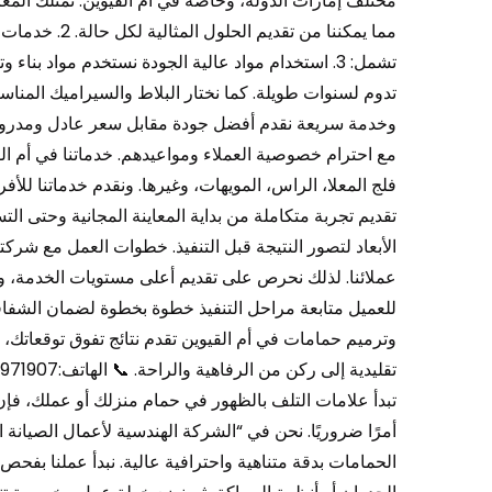
مختلف إمارات الدولة، وخاصة في أم القيوين. نمتلك المعرف
مما يمكننا من 
تشمل: 3. استخدام مواد عالية الجودة نستخدم مواد بن
وخدمة سريعة نقدم أفضل جودة مقابل سعر عادل ومدروس. 
مع احترام خصوصية العملاء ومواعيدهم. خدماتنا في أم الق
فلج المعلا، الراس، المويهات، وغيرها. ونقدم خدماتنا للأف
تقديم تجربة متكاملة من بداية المعاينة المجانية وحتى التس
الأبعاد لتصور النتيجة قبل التنفيذ. خطوات العمل مع شركت
عملائنا. لذلك نحرص على تقديم أعلى مستويات الخدمة، ونوفر
للعميل متابعة مراحل التنفيذ خطوة بخطوة لضمان الشفافي
وترميم حمامات في أم القيوين تقدم نتائج تفوق توقعاتك،
تبدأ علامات التلف بالظهور في حمام منزلك أو عملك، ف
أمرًا ضروريًا. نحن في “الشركة الهندسية لأعمال الصيانة
الحمامات بدقة متناهية واحترافية عالية. نبدأ عملنا بفح