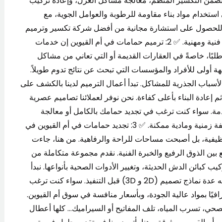
ضمن التكسير المنظم، معالجة مشاكل العزل، وإعادة تركيب
تخدام مواد بناء مقاومة للرطوبة والعوامل الجوية، مع
ليوم للحصول على استشارة مجانية من أفضل شركة تكسير وترميم
حمامات في أم القيوين، ودعنا نعيد الحياة لحمامك بلمسة فنية ومهنية. ✅ 2: ترميم حمامات في أم القيوين إن خدمات
ًا، خاصةً في العقارات القديمة أو التي تعاني من مشاكل
جهة أولى للأفراد والمؤسسات التي تبحث عن نتائج تدوم طويلاً.
أسباب الجذرية للمشاكل. تبدأ أعمال الترميم لدينا بالكشف على
 إعادة البناء بأعلى كفاءة. نحن نوفر لعملائنا تصاميم عصرية
مة. سواء كنت ترغب في تجديد حمامك بالكامل أو معالجة
مشاكل بسيطة، فنحن نضمن لك ترميمًا احترافيًا بأقل تكلفة زمنية ومادية ممكنة. ✅ 3: تجديد حمامات في أم القيوين في
ظيفية، بل أصبحت مساحات للراحة والرفاهية. من هنا، جاءت
 بين الذوق الرفيع والخبرة الفنية. نقدم مجموعة متكاملة من
 كبائن الدش الحديثة، وتغيير الأدوات الصحية بأنواعها. نبدأ
كل مشروع بتحليل دقيق لمتطلبات العميل، ثم نعرض عليه عدة نماذج تصميم (2D و 3D) قبل التنفيذ. سواء كنت ترغب
افيًا بمواد عالية الجودة، وبأسعار منافسة في سوق أم القيوين.
صحي، تسرب المياه، تلف المفاتيح أو السيراميك… كلها أعطال