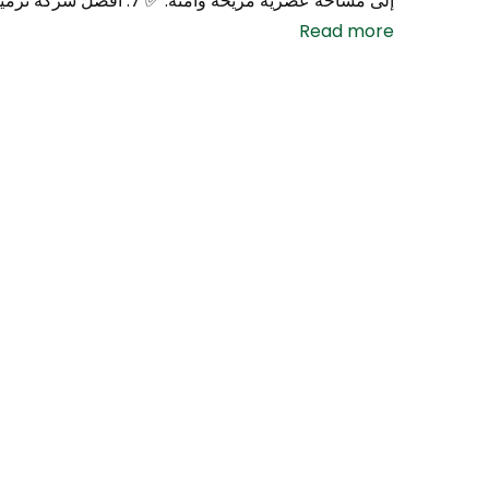
إلى مساحة عصرية مريحة وآمنة. ✅ 7: أفضل شركة ترميم حمامات
Read more