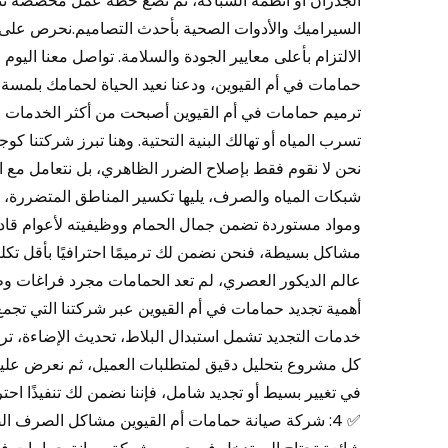
الجدران أو أنظمة السباكة، ثم نضع خطة عمل مخصصة تت
السيراميك والأدوات الصحية بأحدث التصاميم.نحرص على اس
الالتزام بأعلى معايير الجودة والسلامة. تواصل معنا ا
ترميم حمامات في أم القيوين أصبحت من أكثر الخدمات طلب
تسرب المياه أو تهالك البنية التحتية. وهنا تبرز شركتنا كو
نحن لا نقوم فقط بإصلاح الضرر الظاهري، بل نتعامل مع ال
شبكات المياه والصرف، يليها تكسير المناطق المتضررة، ثم
ومواد مستوردة تضمن جمال الحمام ووظيفيته لأعوام قاد
عالم الديكور العصري، لم تعد الحمامات مجرد فراغات و
أهمية تجديد حمامات في أم القيوين عبر شركتنا التي تجمع
خدمات التجديد تشمل استبدال البلاط، تحديث الإضاءة، تركيب
في تغيير بسيط أو تجديد شامل، فإننا نضمن لك تنفيذًا احتر
✅ 4: شركة صيانة حمامات أم القيوين مشاكل الصرف ال