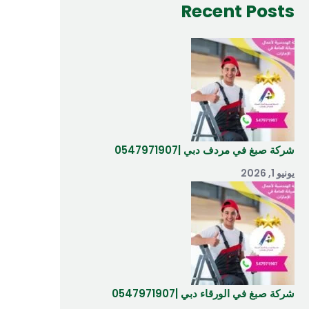
Recent Posts
شركة صبغ في مردف دبي |0547971907
يونيو 1, 2026
شركة صبغ في الورقاء دبي |0547971907