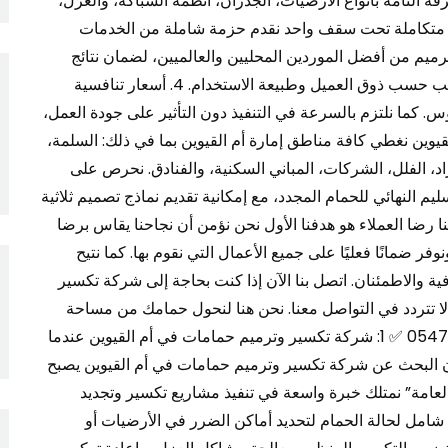
ة التامة بأنواع الأرضيات، الجدران، أنظمة السباكة، والعزل،
تقديم الحلول المثالية لكل حالة. 2. خدمات متكاملة تحت سقف واحد نقدم حزمة شاملة من الخدمات
اء وترميم من أفضل الموردين المحليين والعالميين، لضمان نتائج
تدوم لسنوات طويلة. كما نختار البلاط والسيراميك المناسب حسب ذوق العميل وطبيعة الاستخدام. 4. أسعار تنافسية
كما نلتزم بالسرعة في التنفيذ دون التأثير على جودة العمل،
يوين نغطي كافة مناطق إمارة أم القيوين بما في ذلك: السلمة،
راد، الفلل، الشركات، المباني السكنية، والفنادق. نحرص على
ليم النهائي للحمام المجدد، مع إمكانية تقديم نماذج تصميم ثلاثية
نا رضا العملاء هو هدفنا الأول نحن نؤمن أن نجاحنا يقاس برضا
 ضمانًا فعليًا على جميع الأعمال التي نقوم بها. كما نتيح
ة والاطمئنان. اتصل بنا الآن إذا كنت بحاجة إلى شركة تكسير
 لا تتردد في التواصل معنا. نحن هنا لنحول حمامك من مساحة
تقليدية إلى ركن من الرفاهية والراحة. 📞 الهاتف:0547971907 ✅ 1: شركة تكسير وترميم حمامات في أم القيوين عندما
إن البحث عن شركة تكسير وترميم حمامات في أم القيوين يصبح
 العامة” نمتلك خبرة واسعة في تنفيذ مشاريع تكسير وتجديد
ص شامل لحالة الحمام لتحديد أماكن الضرر في الأرضيات أو