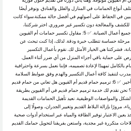
 القيوين موثوقة. وهنا يأتي دورنا في تقديم حلول فورية
لف أنواع الحمامات في المنازل والفلل والفنادق. ونوفر أيضًا
غبين في الحفاظ على أصولهم في أفضل حالة ممكنة.سواء كانت
 للكشف والمعالجة دون تكسير غير ضروري. اختر شركتنا،
واستمتع بحمام خالٍ من المشاكل، مع ضمان شامل على جميع أعمال الصيانة. ✅ 5: مقاول تكسير حمامات أم القيوين
هي مرحلة حساسة تتطلب خبرة ودقة. لذلك، إذا كنت تبحث عن
نة، فشركتنا هي الخيار الأمثل لك. نقوم بأعمال التكسير
ص على حماية باقي أجزاء المنزل من أي ضرر أثناء العمل.
بالكامل تمهيدًا لإعادة تصميمه، فإننا نعمل بسرعة واحترافية
رب لتنفيذ كافة أعمال التكسير والهدم وفق ضوابط السلامة
العامة، ونلتزم بالتسليم في الوقت المتفق عليه دون أي تأخير. ✅ 6: ترميم حمام قديم أم القيوين هل تعاني من حمام قديم
نحن نقدم لك خدمة ترميم حمام قديم في أم القيوين بطريقة
لشكل والمواصفات الوظيفية. نعيد تأهيل الحمامات القديمة
، مرورًا بإزالة البلاط القديم وتغيير الجدران، وصولًا إلى
عين الاعتبار توفير الطاقة والمياه عبر استخدام أدوات صحية
لاحات متكررة غير مجدية، واستعن بفريقنا لتحويل حمامك القديم