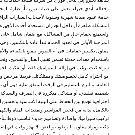
شائعة تحتاج إلى تدخل فوري من شركة صيانة حمامات في أم
وفعالة بأيدي خبراء. نعمل على صيانة دورية أو طارئة لمخت
خدمة عقود صيانة شهرية وسنوية لأصحاب العقارات الرا
المشكلة ظاهرة أو داخل الجدران، نستخدم أحدث الأجهزة
المرحلة الأولى في تجديد الحمام تبدأ عادة بالتكسير، و
مقاول تكسير حمامات في أم القيوين يتمتع بالكفاءة والأما
باستخدام معدات حديثة تضمن تقليل الغبار والضجيج، ونحر
سواء كنت ترغب في إزالة السيراميك فقط أو تفكيك الحمام 
مع احترام كامل لخصوصيتك وممتلكاتك. فريقنا مرخص ومد
بتصميم تقليدي، أو مشاكل متكررة في الصرف والسباكة؟ 
احترافية تجمع بين الحفاظ على البنية الأساسية وتحسين ا
بالكامل، بداية من فحص المواسير وتمديدات المياه والكهرباء
تركيب سيراميك وإضاءة وتصاميم جديدة تناسب ذوقك.نأخذ ب
ذكية ومواد مقاومة للرطوبة والعفن. لا تهدر وقتك في إص