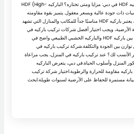
في تقديم خدمات تركيب باركيه PVC. 6. تركيب باركيه HDF في دبي: مزايا ومتى تختاره؟ الباركيه HDF (High-
ع لمن يريد أرضيات ذات جودة عالية وبسعر معقول. يتميز بقوة مقاومته
للخدوش والاهتراء مقارنة بالباركيه التقليدي.في دبي، يعتبر باركيه HDF مناسبًا جداً للمكاتب والمنازل التي تشهد
ة الأرضية، ويجب اختيار أفضل شركات تركيب باركيه في
دبي التي تمتلك خبرة في التعامل مع هذا النوع.الفرق بين باركيه HDF والباركيه الخشبي الطبيعي واضح في
عن توازن بين الجودة والتكلفة.شركة تركيب باركيه في
ف تختار الأنسب لك؟ عند تركيب باركيه في المنزل، يجب مراعاة
ور المنزل وأسلوب الحياة.في دبي، يتعرض الباركيه
 باركيه مقاومة للحرارة والرطوبة.اختيار شركة تركيب
 صيانة مستمرة للحفاظ على الأرضية لسنوات طويلة.ابحث