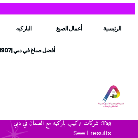
الرئيسية
أعمال الصبغ
الباركيه
أفضل صباغ في دبي |0547971907
Tag: شركات تركيب باركيه مع الضمان في دبي
See 1 results