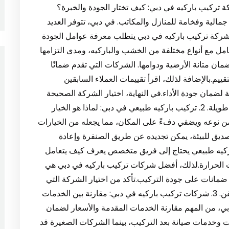
 منزلك لفترة أطول 1. أفضل شركة تركيب باركيه في دبي: كيف تختار الجودة والخبرة؟
مالية وفخامة للمنازل والمكاتب. في دبي، تتوفر العديد
شركة تركيب باركيه في دبي يتطلب معرفة عوامل الجودة
عامل مع أنواع مختلفة من الخشب والباركيه، ومدى التزامها
ضمان متانة الأرضية ودوامها. الشركات التي تقدم ضمانًا
يم.بالإضافة لذلك، اقرأ تقييمات العملاء السابقين
ضمان جودة الأداء.في النهاية، اختيار الشركة الصحيحة
يضمن أرضيات باركيه ذات مظهر أنيق يدوم لسنوات طويلة. 2. تركيب باركيه طبيعي في دبي: لماذا هو الخيار
 من نوعه ويضفي دفءً على المكان، مما يجعله من الخيارات
 صديق للبيئة، يمكن تجديده عن طريق الصنفرة وإعادة
باركيه طبيعي يحتاج إلى فريق متخصص يعرف كيف يتعامل
ات الحرارة.لذلك، أفضل شركات تركيب باركيه في دبي هي
ضمانات على جودة التركيب.تأكد من اختيار الشركة التي
تملك أدوات متقدمة لضمان تثبيت الباركيه بشكل متقن. 3. شركات تركيب باركيه في دبي: مقارنة بين الخدمات
ي، من المهم مقارنة الخدمات المقدمة والأسعار لضمان
ت وخدمات صيانة بعد التركيب، بينما الشركات الصغيرة قد