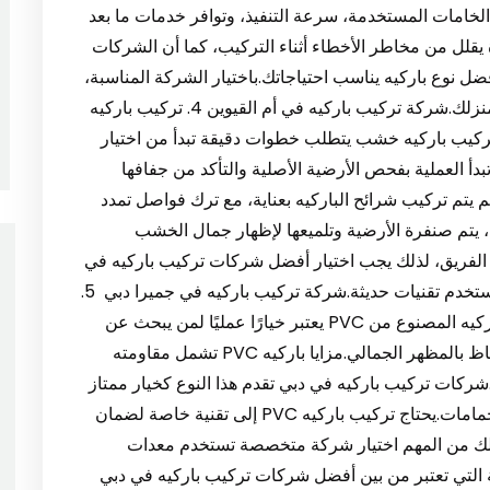
لخامات المستخدمة، سرعة التنفيذ، وتوافر خدمات ما بعد
قلل من مخاطر الأخطاء أثناء التركيب، كما أن الشركات
ضل نوع باركيه يناسب احتياجاتك.باختيار الشركة المناسبة،
تضمن أرضيات باركيه متينة وأنيقة تضيف قيمة إلى منزلك.شركة تركيب باركيه في أم القيوين 4. تركيب باركيه
كيب باركيه خشب يتطلب خطوات دقيقة تبدأ من اختيار
بدأ العملية بفحص الأرضية الأصلية والتأكد من جفافها
م يتم تركيب شرائح الباركيه بعناية، مع ترك فواصل تمدد
ا، يتم صنفرة الأرضية وتلميعها لإظهار جمال الخشب
 الفريق، لذلك يجب اختيار أفضل شركات تركيب باركيه في
دبي التي تمتلك خبرة في تركيب الباركيه الخشبي وتستخدم تقنيات حديثة.شركة تركيب باركيه في جميرا دبي 5.
تركيب باركيه PVC في دبي: بديل عملي وجمالي الباركيه المصنوع من PVC يعتبر خيارًا عمليًا لمن يبحث عن
أرضيات مقاومة للرطوبة وسهلة التنظيف، مع الاحتفاظ بالمظهر الجمالي.مزايا باركيه PVC تشمل مقاومته
ة.شركات تركيب باركيه في دبي تقدم هذا النوع كخيار ممتاز
للأماكن التي تتعرض لرطوبة عالية مثل المطابخ والحمامات.يحتاج تركيب باركيه PVC إلى تقنية خاصة لضمان
لذلك من المهم اختيار شركة متخصصة تستخدم معدات
ة التي تعتبر من بين أفضل شركات تركيب باركيه في دبي