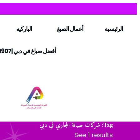
الرئيسية
أعمال الصبغ
الباركيه
أفضل صباغ في دبي |0547971907
Tag: شركات صيانة المجاري في دبي
See 1 results