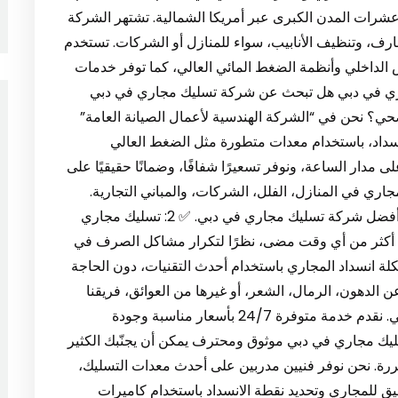
م في عشرات المدن الكبرى عبر أمريكا الشمالية. تشتهر الشركة
رف، وتنظيف الأنابيب، سواء للمنازل أو الشركات. تستخدم
الفحص الداخلي وأنظمة الضغط المائي العالي، كما توفر خدمات
✅ 1: شركة تسليك مجاري في دبي هل تبحث عن شركة تسليك مجاري في دبي
ي؟ نحن في “الشركة الهندسية لأعمال الصيانة العامة”
سداد، باستخدام معدات متطورة مثل الضغط العالي
مدار الساعة، ونوفر تسعيرًا شفافًا، وضمانًا حقيقيًا على
جاري في المنازل، الفلل، الشركات، والمباني التجارية.
اتصل بنا الآن للحصول على خدمة مهنية موثوقة من أفضل شركة تسليك مجاري في دبي. ✅ 2: تسليك مجاري
أكثر من أي وقت مضى، نظرًا لتكرار مشاكل الصرف في
شكلة انسداد المجاري باستخدام أحدث التقنيات، دون الحاجة
عن الدهون، الرمال، الشعر، أو غيرها من العوائق، فريقنا
لديه الأدوات والخبرة لإعادة تدفق المياه بشكل طبيعي. نقدم خدمة متوفرة 24/7 بأسعار مناسبة وجودة
فني تسليك مجاري في دبي موثوق ومحترف يمكن أن يجنّبك الكثير
كررة. نحن نوفر فنيين مدربين على أحدث معدات التسليك،
 للمجاري وتحديد نقطة الانسداد باستخدام كاميرات