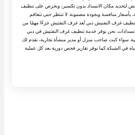
فحص لتحديد مكان الانسداد بدون تكسير، ونحرص على تنظيف
 الانتهاء من العمل.خدمة متوفرة 24 ساعة، بأسعار منافسة وبجودة مضمونة. لا تنتظر حتى تتفاقم
شكلة – تواصل معنا فورًا لحل سريع وآمن. ✅ 8: تنظيف غرف التفتيش دبي تُعد غرف التفتيش جزءًا مهمًا من
لانسدادات. نحن نوفر خدمة تنظيف غرف التفتيش في دبي
. سواء كنت صاحب منزل أو مدير منشأة تجارية، نقدم لك
مياه في الشبكة.كما نوفر تقارير فحص دورية بعد كل عملية