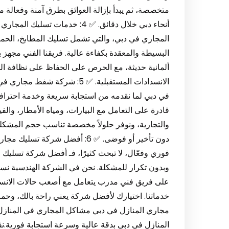
متخصصة، ثم يبدأ بإزالة العوائق بطرق آمنة وفعالة م
أنحاء دبي خلال دقائق. ✅ 4: خدم
المجاري في دبي، والتي تشمل تسليك المطابخ، الحما
البسيطة والمعقدة بكفاءة عالية. فريقنا الفني مجهز
ألمانية حديثة، مع الحرص على الحفاظ على نظافة المكا
الانسدادات المستقبلية. ✅ 5: 
في دبي لما نقدمه من استجابة سريعة وخدمة احترا
قادرة على التعامل مع البيارات، ومياه الأمطار، وال
والتجارية، ونوفر حلولاً مخصصة تناسب حجم المشكلة 
دون تأخير أو فوضى. ✅ 6: أفضل شر
فوري وفعّال، لا تبحث كثيرًا، فـ أفضل شركة تسليك 
وبدون تكرار للمشكلة. نحن في الشركة الهندسية نس
على فريق فني مدرب يتعامل مع أصعب حالات الانسدا
مجاري المنازل في دبي مشاكل المجاري في المنازل
المنازل في دبي بدقة عالية وسرعة استجابة فورية.نق