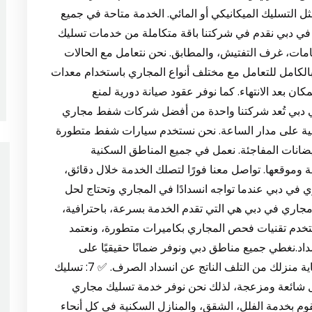
ثل التسليك الميكانيكي أو المائي. الخدمة متاحة في جميع
ات تسليك المجاري في دبي نقدم في شركتنا باقة متكاملة من خدمات تسليك
مات، غرف التفتيش، والمطابق. نحن نتعامل مع الحالات
 بالكامل للتعامل مع مختلف أنواع المجاري باستخدام معدات
ن بعد الانتهاء. كما نوفر عقود صيانة دورية لمنع
شركة شفط مجاري في دبي تُعد شركتنا واحدة من أفضل شركات شفط مجاري
فية على مدار الساعة. نحن نستخدم سيارات شفط متطورة
فيضانات المفاجئة. نعمل في جميع المناطق السكنية
وموقعها. تواصل معنا فورًا لتصلك الخدمة خلال دقائق،
كة تسليك مجاري في دبي عندما تواجه انسدادًا في المجاري وتحتاج لحل
مجاري في دبي هي التي تقدم الخدمة بسرعة، باحترافية،
تخدم تقنيات فحص المجاري بكاميرات متطورة، ونعتمد
د.نغطي جميع مناطق دبي ونوفر ضمانًا حقيقيًا على
خدماتنا. اختيارك لأفضل شركة يعني راحة بالك، وحماية منزلك من التلف الناتج عن انسداد الصرف. ✅ 7: تسليك
 شائعة ومزعجة، لذلك نحن نوفر خدمة تسليك مجاري
وم بخدمة الفلل، الشقق، والمنازل السكنية في كل أنحاء