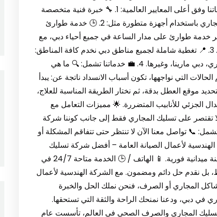
الحيوية. لهذا السبب، نقدم في الشركة الهندسية خدماتنا وفق أعلى المعايير العالمية: 1. 🔧 خبرة فنية متخصصة
لدينا فريق عمل مدرب على أحدث تقنيات تسليك المجاري باستخدام أجهزة متطورة مثل: 2. 🕒 خدمة طوارئ
ا نوفر خدمة طوارئ على مدار الساعة في جميع أحياء دبي، مع
سرعة استجابة لا تتجاوز 30 دقيقة في أغلب الحالات. 3. 📍 تغطية شاملة لجميع مناطق دبي نخدم كافة المناطق:
البرشاء، ديرة، جميرا، مردف، الراشدية، الخليج التجاري، دبي مارينا، وغيرها. 4. 💼 خدماتنا تشمل: 🔍 ما هي
حالات التي نواجهها، تكون أسباب الانسداد ناتجة عن: يبدأ
تحديد موقع العطل بدقة، ثم نختار الطريقة المناسبة للعلاج،
دال الجزئي للأنابيب المتضررة. 🌟 مميزات التعامل مع
 لا تقتصر على تسليك المجاري فقط إلى جانب كوننا شركة
ل: 📞 تواصل معنا الآن لا تنتظر حتى تتفاقم المشكلة أو
 الهندسية لأعمال الصيانة العامة – أفضل شركة تسليك
مجاري في دبي واحصل على استشارة مجانية، ومعاينة ميدانية فورية. 📱 الهاتف / 🕒 الخدمة متاحة 24/7 في
ط، بل نقدم حل دائم ومضمون. مع الشركة الهندسية لأعمال
شاكل المجاري أو الصرف، فنحن نملك الحل والخبرة
 في دبي، ودعنا نمنحك الراحة والثقة التي تستحقها.
شركات تسليك المجاري والصرف الصحي في العالم، تأسست عام