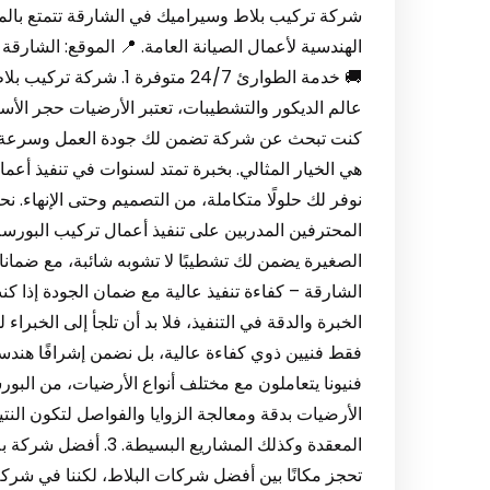
شركة تركيب بلاط وسيراميك في الشارقة تتمتع بالموث
الهندسية لأعمال الصيانة العامة. 📍 الموقع: الشارقة –
🚚 خدمة الطوارئ 24/7 متو
عالم الديكور والتشطيبات، تعتبر الأرضيات حجر الأسا
كنت تبحث عن شركة تضمن لك جودة العمل وسرعة ال
هي الخيار المثالي. بخبرة تمتد لسنوات في تنفيذ أعما
نوفر لك حلولًا متكاملة، من التصميم وحتى الإنهاء. 
المحترفين المدربين على تنفيذ أعمال تركيب البورسلان
الشارقة – كفاءة تنفيذ عالية مع ضمان الجودة إذا 
الخبرة والدقة في التنفيذ، فلا بد أن تلجأ إلى الخبر
فقط فنيين ذوي كفاءة عالية، بل نضمن إشرافًا هندسيًا
فنيونا يتعاملون مع مختلف أنواع الأرضيات، من البور
الأرضيات بدقة ومعالجة الزوايا والفواصل لتكون النتيجة
المعقدة وكذلك المشاري
تحجز مكانًا بين أفضل شركات البلاط، لكننا في شر