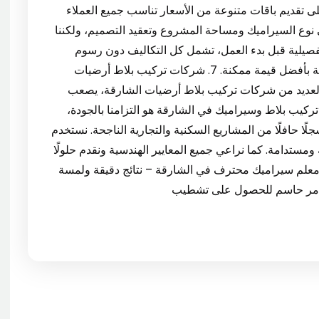
تقديم باقات متنوعة من الأسعار تناسب جميع العملاء
ى نوع السيراميك ومساحة المشروع وتعقيد التصميم، ولكننا
 تفصيلية قبل بدء العمل، تشمل كل التكاليف دون رسوم
خفية. هدفنا أن تحصل على أرضيات أنيقة ومتانة عالية بأفضل قيمة ممكنة. 7. شركات تركيب بلاط أرضيات
لعديد من شركات تركيب بلاط أرضيات الشارقة، يصعب
ة تركيب بلاط وسيراميك في الشارقة هو التزامنا بالجودة،
ًا حافلًا من المشاريع السكنية والتجارية الناجحة. نستخدم
مستدامة. كما نراعي جميع المعايير الهندسية ونقدم حلولًا
ة لتركيب البلاط حتى في المساحات المعقدة. 8. معلم سيراميك محترف في الشارقة – نتائج دقيقة ولمسة
 أمر حاسم للحصول على تشطيب