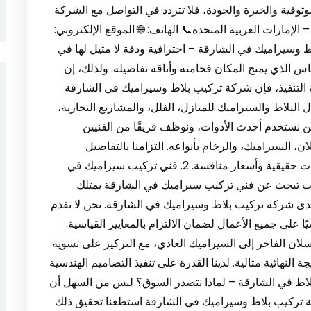
وقية والخبرة والجودة، فلا تتردد في التواصل مع الشركة
 الإمارات العربية المتحدة📞 الهاتف: 🌐 الموقع الإلكتروني:
فرة 1. شركة تركيب بلاط وسيراميك في الشارقة – احترافية ودقة لا مثيل لها في
س الذي يمنح المكان فخامته وأناقة تفاصيله. ولذلك، إن
تنفيذ، فإن شركة تركيب بلاط وسيراميك في الشارقة
ل البلاط والسيراميك للمنازل، الفلل، والمشاريع التجارية،
نحن نستخدم أحدث الأدوات، ونوظف فريقًا من الفنيين
، السيراميك، والرخام بأنواعه. التزامنا بالتفاصيل
الصغيرة يضمن لك تشطيبًا لا تشوبه شائبة، مع ضمانات حقيقية وأسعار منافسة. 2. فني تركيب سيراميك في
كنت تبحث عن فني تركيب سيراميك في الشارقة يمتلك
اء لدى شركة تركيب بلاط وسيراميك في الشارقة. نحن لا نقدم
 على جميع الأعمال لضمان الالتزام بالمعايير القياسية.
سلان الفاخر إلى السيراميك العادي، مع التركيز على تسوية
 النهائية مثالية. لدينا القدرة على تنفيذ التصاميم الهندسية
ع البسيطة. 3. أفضل شركة بلاط في الشارقة – لماذا نتصدر السوق؟ ليس من السهل أن
كة تركيب بلاط وسيراميك في الشارقة استطعنا تحقيق ذلك