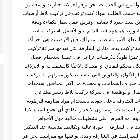
 والتنوع في الخدمات. نحن نوفر لعملائنا خيارات واسعة من
صصة حسب الطلب. سواء كنت ترغب في تركيب بلاط أرضيات
بين يديك خبرة لا تضاهى وفريق عمل يعمل بكفاءة ودقة
عالية. التقييمات الإيجابية من عملائنا تشهد على تميزنا، ورضاهم هو دافعنا الدائم نحو الأفضل. 4. تركيب بلاط
 يتعلق الأمر بتشطيب منازلك، فإن الأرضيات هي أحد أكثر
 خدمة تركيب بلاط منازل الشارقة التي تقدمها شركة تركيب
عمرًا طويلًا للأرضيات. نراعي في عملنا استخدام أفضل
ل محكم لتفادي أي مشاكل لاحقًا كالتشققات أو الانزلاق.
كما نقدم استشارات تصميمية تساعد العملاء في اختيار الألوان والنقوش التي تناسب ديكور منازلهم. 5. تركيب
احتراف الحمامات والمطابخ من أكثر المناطق استخدامًا
لجمال والوظيفة. في شركة تركيب بلاط وسيراميك في
 الشارقة بأعلى جودة، باستخدام مواد مقاومة للرطوبة
ن التمديدات، ومستوى الانحدار لتفادي أي تجمع للمياه. كما
حديثة، مع الحرص على تشطيبات مثالية حول الأحواض
سعار تركيب السيراميك في الشارقة – جودة عالية وتكاليف مناسبة عند التفكير
لسيراميك في الشارقة ومدى توافقها مع ميزانيتك. نحن في