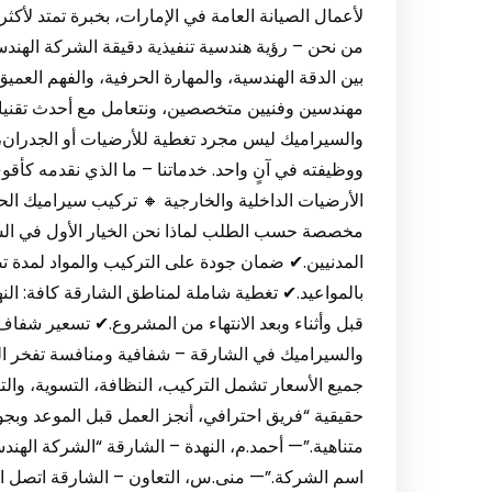
من نحن – رؤية هندسية تنفيذية دقيقة الشركة الهن
بين الدقة الهندسية، والمهارة الحرفية، والفهم العميق
مهندسين وفنيين متخصصين، ونتعامل مع أحدث تقنيات 
والسيراميك ليس مجرد تغطية للأرضيات أو الجدران، 
ووظيفته في آنٍ واحد. خدماتنا – ما الذي نقدمه ك
الأرضيات الداخلية والخارجية 🔸 تركيب سيراميك ال
مخصصة حسب الطلب لماذا نحن الخيار الأول في ال
بالمواعيد.✔ تغطية شاملة لمناطق الشارقة كافة: النه
قبل وأثناء وبعد الانتهاء من المشروع.✔ تسعير شفا
والسيراميك في الشارقة – شفافية ومنافسة تفخر ال
جميع الأسعار تشمل التركيب، النظافة، التسوية، والتس
حقيقية “فريق احترافي، أنجز العمل قبل الموعد وبجود
متناهية.”— أحمد.م، النهدة – الشارقة “الشركة اله
اسم الشركة.”— منى.س، التعاون – الشارقة اتصل ا