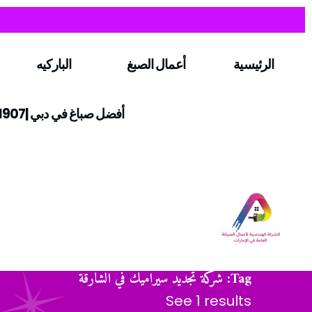
الرئيسية
أعمال الصبغ
الباركيه
أفضل صباغ في دبي |0547971907
Tag: شركة تجديد سيراميك في الشارقة
See 1 results