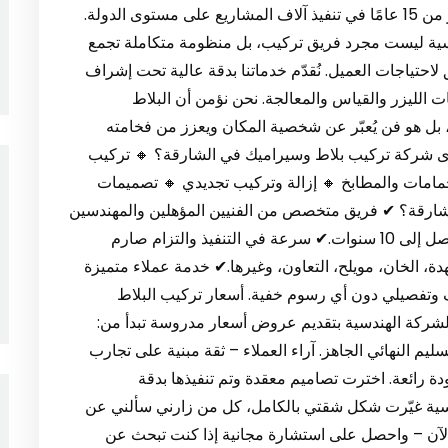
لأعمال الصيانة العامة في الإمارات، بخبرة تمتد لأكثر من 15 عامًا في تنفيذ آلاف المشاريع على مستوى الدولة.
دسية ليست مجرد فريق تركيب، بل منظومة متكاملة تجمع
 لاحتياجات العميل. نُقدّم خدماتنا بدقة عالية تحت إشراف
الليزر والقياس والمعالجة. نحن نؤمن أن البلاط
بل هو فن يُعبّر عن شخصية المكان ويعزز من فخامته
أقوى شركة تركيب بلاط وسيراميك في الشارقة؟ 🔸 تركيب
حمامات والمطابخ 🔸 إزالة وتركيب تجديدي 🔸 تصميمات
شارقة؟ ✔ فريق متخصص من الفنيين المؤهلين والمهندسين
المدنيين.✔ ضمان جودة على التركيب والمواد لمدة تصل إلى 10 سنوات.✔ سرعة في التنفيذ والتزام صارم
دة، الخان، مويلح، التعاون، وغيرها.✔ خدمة عملاء متميزة
ف وتفصيلي دون أي رسوم خفية. أسعار تركيب البلاط
شركة الهندسية بتقديم عروض أسعار مدروسة تبدأ من:
ليم النهائي الجاهز. آراء العملاء – ثقة مبنية على تجارب
ة رائعة. اخترت تصاميم معقدة وتم تنفيذها بدقة
ندسية غيّرت شكل شقتي بالكامل، كل من زارني سألني عن
لآن – واحصل على استشارة مجانية إذا كنت تبحث عن