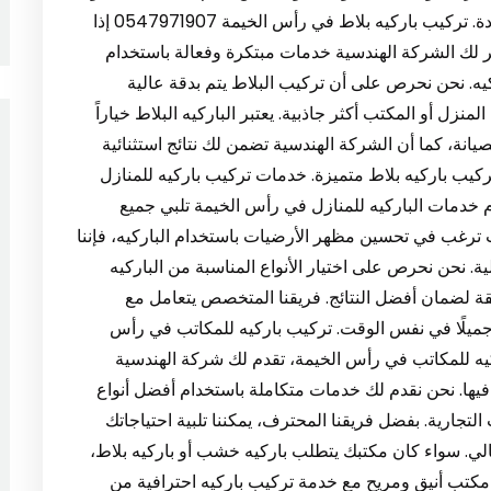
لتركيب الباركيه بأسعار تنافسية دون المساس بالجودة. تركيب باركيه بلاط في رأس الخيمة 0547971907 إذا
 لك الشركة الهندسية خدمات مبتكرة وفعالة باستخدام
كيه. نحن نحرص على أن تركيب البلاط يتم بدقة عالية
زل أو المكتب أكثر جاذبية. يعتبر الباركيه البلاط خياراً
يانة، كما أن الشركة الهندسية تضمن لك نتائج استثنائية
يب باركيه بلاط متميزة. خدمات تركيب باركيه للمنازل
شركة الهندسية تقدم خدمات الباركيه للمنازل في رأس الخيمة تلبي جميع
نت ترغب في تحسين مظهر الأرضيات باستخدام الباركيه، فإننا
. نحن نحرص على اختيار الأنواع المناسبة من الباركيه
قة لضمان أفضل النتائج. فريقنا المتخصص يتعامل مع
جميلًا في نفس الوقت. تركيب باركيه للمكاتب في رأس
 تركيب باركيه للمكاتب في رأس الخيمة، تقدم لك شركة الهندسية
يها. نحن نقدم لك خدمات متكاملة باستخدام أفضل أنواع
لتجارية. بفضل فريقنا المحترف، يمكننا تلبية احتياجاتك
ي. سواء كان مكتبك يتطلب باركيه خشب أو باركيه بلاط،
ـ مكتب أنيق ومريح مع خدمة تركيب باركيه احترافية من