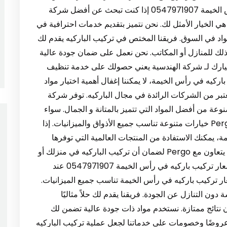
شركة الهندسية. أفضل شركة تركيب باركيه في رأس الخيمة 0547971907 إذا كنت تبحث عن أفضل شركة
 الخيار الأمثل لك. نحن نتميز بتقديم خدمات احترافية في
واد في السوق. فريقنا المختص في تركيب الباركيه يقدم لك
ك للمنازل أو المكاتب. نحن نعمل على ضمان جودة عالية
تيارك لـ شركة الهندسية يعني حصولك على خدمة تنظيف
كيه في رأس الخيمة، لا يمكننا إغفال أهمية اختيار مواد
ة من شركات عالمية مثل Pergo التي تعتبر من الشركات الرائدة في مجال الباركيه. توفر شركة
صنوعة من أفضل المواد التي تتميز بالمتانة و الجمال. سواء
كنت تبحث عن باركيه خشب أو باركيه بلاط، تقدم Pergo خيارات متنوعة تناسب جميع الأذواق والميزانيات. إذا
 يمكنك الاستفادة من المنتجات العالمية التي توفرها
Pergo لضمان نتائج استثنائية. فريق شركة الهندسية يتعاون مع Pergo لضمان أن تركيب الباركيه في منزلك أو
مكتبك يكون من أفضل المواد المتاحة في السوق. أسعار تركيب باركيه في رأس الخيمة 0547971907 عند
ار تركيب باركيه في رأس الخيمة تناسب جميع الميزانيات.
ن التنازل عن الجودة. فريقنا يقدم لك حلاً مثاليًا
 نتائج ممتازة. نستخدم مواد ذات جودة عالية تضمن لك
عروضًا وخصومات على خدماتنا لجعل عملية تركيب الباركيه