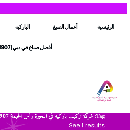
الرئيسية
أعمال الصبغ
الباركيه
أفضل صباغ في دبي |0547971907
Tag: شركة تركيب باركيه في البحيرة رأس الخيمة 0547971907
See 1 results