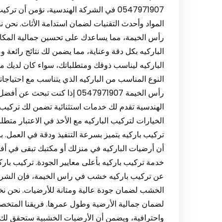
0547971907 في الشركة الهندسية، نؤمن أ
المواد وأحدث التقنيات لضمان استدامة الأثاث. نحن 
رأس الخيمة، مما يساعدك على تحسين جمالية المكان
الباركيه بكل دقة وعناية، مما يضمن لك نتائج رائعة و
الباركيه ليناسب ذوقك ومتطلباتك، سواء كان لديك م
النوع المناسب من الباركيه الذي يتناسب مع احتياج
رأس الخيمة 0547971907 إذا كن
الهندسية تقدم لك خدمات استثنائية تضمن لك تركيب 
الخيارات لتركيب الباركيه مع الأخذ في الاعتبار متط
تركيب باركيه يتميز بسرعة التنفيذ ودقة في العمل. ب
أن أرضيات الباركيه في منزلك أو مكتبك تبقى في أفضل
عن تركيب باركيه خشب في راس الخيمة، فإن الشركة
الخشب لضمان جودة عالية ومتانة للأرضيات. نحن نختا
لضمان جمالية الأرضية وطول عمرها. فريقنا المتخص
واحترافية، ويضمن أن الأرضيات الخشبية ستحقق لك ا