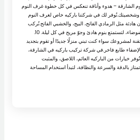
افة الأذواق. 9. باركيه غرف نوم الشارقة – هدوء وأناقة تنعكس في كل خطوة غرف النوم
 وشخصيتك.نُوفر لك في شركتنا باركيه خاص لغرف النوم
ادئة مثل الرمادي الفاتح، البيج، والخشبي الفاتح.نُركب
الباركيه مع طبقة عزل سفلية تمنع البرودة وتقلل الضوضاء، لتستمتع بنوم هادئ وجوّ مريح في كل ليلة. 10.
ة لمشروعك سواء كنت تبني منزلًا جديدًا أو تقوم بتجديد
لإضفاء طابع فاخر.في شركة تركيب باركيه في الشارقة،
وفر خيارات من الباركيه العائم، اللاصق، والمثبت
تمتاز بالدقة والسرعة والنظافة، لتبدأ استخدام المساحة