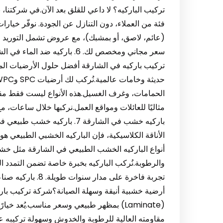
تركيب الباركيه؟ لا داعي للقلق بعد الآن.في شركتنا
فئة من العملاء، دون التنازل عن الجودة. نوفّر خي
(عائم، لاصق، أو بمشبك)، مع عروض تشمل التوريد و
سعر مجاني ومخصص لك. 6. باركيه
تركيب باركيه في الشارقة أفضل حلول الأرضيات المق
الحمامات، وغرف الغسيل.هذه الأنواع ليست فقط مقاومة
مثاليًا للعائلات ومواقع العمل.نركبها خلال ساعا
باركيه خشب في الشارقة 7. بار
الأناقة الكلاسيكية، فإن الباركيه الخشبي الطبيعي هو 
أنواع الباركيه الخشب الطبيعي في الشارقة مثل خش
والرطوبة.نُركب الباركيه بخبرة خاصة تضمن التمدد 
تجربة فاخرة على م
أرضية خشبية أنيقة وسهلة الصيانة؟شركة تركيب باركي
(Laminate) بمظهر طبيعي وسعر مناسب.يُعد خي
مقاومته العالية للرطوبة والخدوش وسهولة تركيبه على