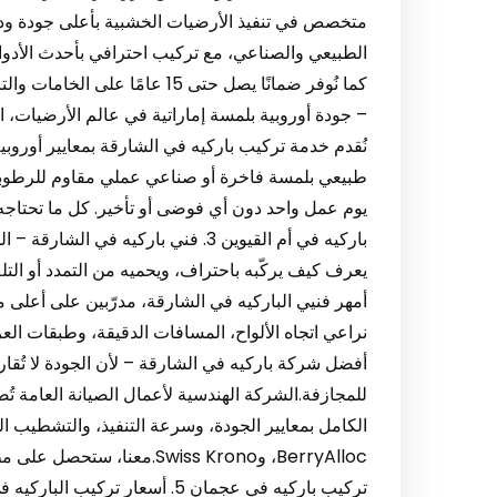
متخصص في تنفيذ الأرضيات الخشبية بأعلى جودة ودقة
الطبيعي والصناعي، مع تركيب احترافي بأحدث الأدوا
– جودة أوروبية بلمسة إماراتية في عالم الأرضيات، ا
نُقدم خدمة تركيب باركيه في الشارقة بمعايير أوروبي
طبيعي بلمسة فاخرة أو صناعي عملي مقاوم للرطوبة، 
يوم عمل واحد دون أي فوضى أو تأخير. كل ما تحتاجه 
باركيه في أم القيوين 3. فني باركيه 
يعرف كيف يركّبه باحتراف، ويحميه من التمدد أو التل
أمهر فنيي الباركيه في الشارقة، مدرّبين على أعلى 
أفضل شركة باركيه في الشارقة – لأن الجودة لا تُقارن
للمجازفة.الشركة الهندسية لأعمال الصيانة العامة ت
BerryAlloc، وSwiss Krono.مع
تركيب باركيه في عجمان 5. أسعار