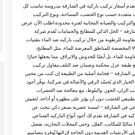
، نقدم أسعار تركيب باركيه في الشارقة مدروسة تناسب كل
ارات متعددة حسب نوع الخشب، المساحة، ونوع التركيب
التركيب والصيانة المجانية لفترة محدودة.اطلب الآن عرض
 ضد الماء في الشارقة – الحل الذكي للمطابخ والحمامات تُقدم شركة
اومة للرطوبة من خلال تركيب باركيه ضد الماء بتقنيات
حديثة وخامات عالمية.نُركب لك أرضيات SPC وWPC المخصصة للمناطق المعرضة للماء، مثل المطابخ،
 للماء، بل أيضًا للخدوش والانزلاق، مما يجعلها خيارًا
ت، مع طبقة عزل محكمة وضمان ضد التلف.مقاول تركيب
كيه خشب طبيعي في الشارقة – فخامة أصلية من الطبيعة إن كنت من محبي
الخيار الذي يُجسّد الرقي والأصالة.في شركتنا، نوفّر أجود
ب الزان، الجوز، والبلوط، مع معالجة ضد الحشرات
الطبيعي للخشب دون أن يؤثر على مظهره أو أداءه، لتعيش
دار سنوات طويلة. 8. باركيه صناعي في الشارقة – لمسة عصرية بسعر ذكي تبحث عن
ه في الشارقة تقدم لك أجود أنواع الباركيه الصناعي
ارًا مثاليًا للمكاتب، الفلل، وحتى المحلات التجارية، بفضل
 الأرضيات القديمة دون الحاجة لإزالتها.نُوفره بتصاميم