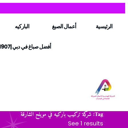
الرئيسية
أعمال الصبغ
الباركيه
أفضل صباغ في دبي |0547971907
Tag: شركة تركيب باركيه في مويلح الشارقة
See 1 results