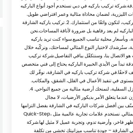
.شركة تركيب باركيه في دبي نستخدم أجود أنواع الباركيه
ت الليزرية، لضمان محاذاة مثالية وعمر افتراضي طويل.
كما نُوفر ضمانًا يصل حتى 15 عامًا على الخامات والتركيب، لتكون واثقًا من استثمارك. 2. تركيب باركيه الشارقة
لباركيه لم يعد رفاهية بل ضرورة لأناقة المساحات.نحن
ة، وبأسعار محلية تناسب الجميع.سواء كنت تريد باركيه
سنُرشدك لاختيار النوع المثالي لمساحتك، ونركّبه خلال
هو الاتصال بنا، وسنتكفّل بباقي التفاصيل.شركة تركيب
في الشارقة – الدقة تبدأ من الأيدي الخبيرة الباركيه يحتاج إلى فني متخصص
ف لاحقًا.في شركة تركيب باركيه في الشارقة، نوفّر لك
مستوى في تنفيذ الأعمال في الفلل، الشقق، والمكاتب.
نراعي اتجاه الألواح، المسافات الدقيقة، وطبقات العزل السفلية، لنمنحك أرضية مثالية من جميع النواحي. 4.
 عندما يتعلق الأمر بديكور الأرضيات، لا مجال
ُصنّف بين أفضل شركات الباركيه في الشارقة بفضل التزامها
الكامل بمعايير الجودة، وسرعة التنفيذ، والتشطيب المثالي. نستخدم علامات تجارية عالمية مثل Quick-Step،
نا، ستحصل على مظهر فاخر، وأرضية تدوم، وتجربة عميل لا مثيل لها.شركة
 تركيب الباركيه في الشارقة – جودة تناسب ميزانيتك تخشى من تكلفة