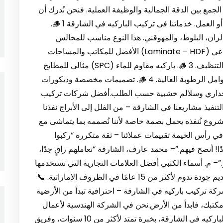
 الجمع بين الدقة الجمالية والوظيفة العملية. فنحن نُدرك أن
الباركيه ليس مجرد ديكور، بل جزء من بيئة المعيشة أو العمل. خدماتنا في تركيب الباركيه في الشارقة 🪵 1.
الزان، البلوط، والمهوقني. هذا النوع مناسب للمجالس
الفخمة وغرف النوم الراقية. 🪵 2. تركيب باركيه صناعي (Laminate – HDF) الأفضل للمكاتب والمساحات
التجارية. مقاوم للرطوبة والخدوش، سهل التركيب والتنظيف. 🪵 3. باركيه مقاوم للماء (SPC) مثالي للمطابخ
والحمامات وغرف الغسيل. تركيب محكم ومقاوم لعوامل الرطوبة العالية. 🪵 4. تصميمات مخصصة وديكورات
ركيه جداري وسلالم خشبية حسب الطلب.أفضل شركات تركيب
نفيذ مشاريعنا في الشارقة – من الفلل إلى الأبراج نفذنا
وع نُنفذه يحمل بصمة خاصة لأننا نُصممه بما يتماشى مع
ي رأس الخيمة تقييمات عملائنا – ثقة متكررة “ركبوا
 أنصح فيهم.”– محمد عارف، الشارقة “تعاملهم راقٍ جدًا،
”– م. أسماء الكتبي أفضل العلامات التجارية التي نستخدمها
نحرص على استيراد الباركيه من المصانع الأصلية لتقديم جودة تدوم لأكثر من 15 عامًا في الظروف الإماراتية. 📞
 معنا اليوم واحصل على استشارة مجانية! 1. شركة تركيب باركيه في الشارقة – احترافية تبدأ من الأرضية
مكتبك، فابدأ من الأرض.نحن في الشركة الهندسية لأعمال
الصيانة العامة نُعتبر واحدة من أبرز شركات تركيب الباركيه في الشارقة، بخبرة تمتد لأكثر من 10 سنوات، وفريق