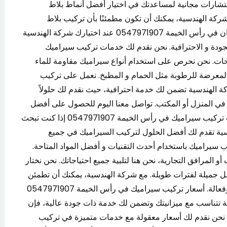
استشارات مجانية لمساعدتك في اختيار أفضل أنماط بلاط
شركة الهندسية، يمكنك أن تكون مطمئنًا بأن تركيب بلاط
السيراميك سيحقق لك نتائج مذهلة. تركيب سيراميك جدران في رأس الخيمة 0547971907 عند اختيارك شركة الهندسية
جودة و الاحترافية. نحن نقدم لك خدمات تركيب سيراميك
حات. نحن نحرص على استخدام أنواع سيراميك مقاومة للماء
ن المعرضة للرطوبة مثل الحمام و المطبخ. نعمل على تركيب
ة الهندسية تضمن لك خدمة احترافية، حيث نقدم لك حلولاً
ي المنزل أو المكتب. تواصل معنا اليوم للحصول على أفضل
خدمة تركيب سيراميك الجدران في رأس الخيمة. شركات تركيب سيراميك في رأس الخيمة 0547971907 إذا كنت تبحث
ة تقدم لك أفضل الحلول لتركيب السيراميك في جميع
يراميك باستخدام أحدث التقنيات و أفضل المواد المتاحة.
 المرافق التجارية، نحن هنا لتلبية جميع احتياجاتك. نحن نختار
ظل جميلة لفترات طويلة. مع شركة الهندسية، يمكنك أن تطمئن
إلى أن عملية تركيب السيراميك ستكون سريعة، دقيقة، وفعالة. أسعار تركيب سيراميك في رأس الخيمة 0547971907
 تتناسب مع ميزانيتك وتضمن لك خدمة ذات جودة عالية، فإن
ي. نحن نقدم لك أسعار معقولة مع خدمات متميزة في تركيب