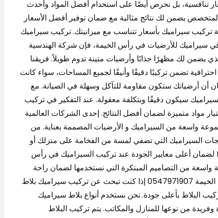
ر تنافسية، بل نحرص أيضًا على استخدام أفضل المواد وأحدث
ا المتخصص يضمن لك نتائج مثالية مع ضمان توفير أفضل الأسعار
مة تركيب سيراميك بأسعار تتناسب مع ميزانيتك. تركيب سيراميك
مة 0547971907 إذا كنت تفكر في سيراميك للأرضيات في رأس الخيمة، فإن شركة الهندسية
ي يضمن لك مظهرًا جذابًا وأرضيات متينة تدوم طويلاً. فريقنا
فية تضمن تركيبًا دقيقًا وأنيقًا لجميع المساحات، سواء كانت
ن أن أرضياتك ستكون مقاومة للتآكل وسهلة في الصيانة. مع
يراميك سيكون دقيقًا وبتكلفة معقولة. عند التفكير في تركيب
ر مواد متميزة لضمان أفضل النتائج. إحدى الشركات العالمية
 هي Porcelanosa، التي تقدم مجموعة واسعة من السيراميك و الأرضيات المصممة بعناية. من
يمكننا توفير أفضل منتجات السيراميك التي تضفي لمسة من الفخامة على منزلك أو
مكتبك. نحن في شركة الهندسية نعمل مع Porcelanosa لضمان أعلى معايير الجودة عند تركيب السيراميك في رأس
Po للاطلاع على مجموعة واسعة من التصاميم المبتكرة التي نستخدمها لضمان راحة
العميل وجماليات المكان. تركيب سيراميك بلاط في رأس الخيمة 0547971907 إذا كنت تبحث عن تركيب سيراميك بلاط
يب البلاط بأعلى جودة. نحن نستخدم أنواع بلاط سيراميك
فريدة من نوعها للمنازل والمكاتب. يتم تركيب البلاط