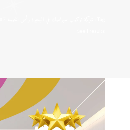
Tag: شركة تركيب سيراميك في البحيرة رأس الخيمة 0547971907
See 1 results