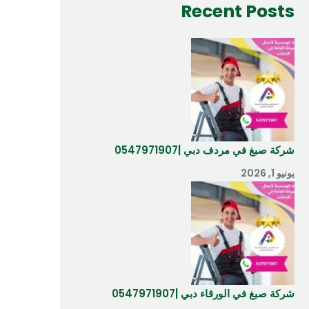
Recent Posts
شركة صبغ في مردف دبي |0547971907
يونيو 1, 2026
شركة صبغ في الورقاء دبي |0547971907