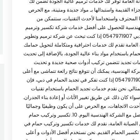
ة العامة توفر لك خدمات ترميم عالية الجودة تضمن لك
ء القديمة واستبدالها بـ مواد جديدة ومتينة، مع الحرص
 المحترف واستخدامنا لأحدث التقنيات، ستتمكن من
الهندسية للحصول على أفضل خدمات شركة تكسير وترميم
حمامات في دبي. 8. شركة ترميم وتطوير حمام في دبي 0547971907 إذا كنت تبحث عن شركة ترميم وتطوير
 العامة تقدم لك خدمات احترافية ومتكاملة لتحويل حمامك
م باستخدام مواد بناء عالية الجودة، بالإضافة إلى تحديث
دمات تجديد تتضمن تركيب أدوات صحية جديدة و تحديث
ة الهندسية، يمكنك أن تتوقع نتائج رائعة تتماشى مع أعلى
معايير الجودة والاحتراف. 9. تجديد الحمام في دبي 0547971907 إذا كنت تفكر في تجديد الحمام في دبي، فإن
لمثالي. نحن نقدم خدمات تجديد الحمام باستخدام تقنيات
سواء كان ذلك عن طريق تغيير الأثاث أو إعادة بناء الجدران.
دث الاتجاهات، مع الحرص على أن يكون وظيفيًا وجماليًا
في الوقت ذاته. إذا كنت ترغب في تجديد حمامك، تواصل مع الشركة الهندسية اليوم. 10. تكسير وتركيب حمام
دسية لأعمال الصيانة العامة، نقدم لك خدمات تكسير وتركيب حمام في
تكسير الحمام القديم. نحن نستخدم أفضل الأدوات و أعلى