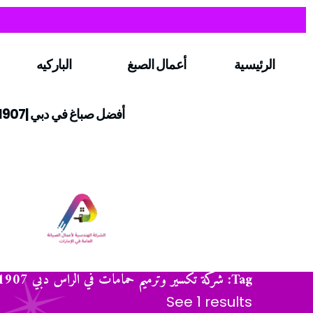
الرئيسية
أعمال الصبغ
الباركيه
أفضل صباغ في دبي |0547971907
Tag: شركة تكسير وترميم حمامات في الراس دبي 0547971907
See 1 results