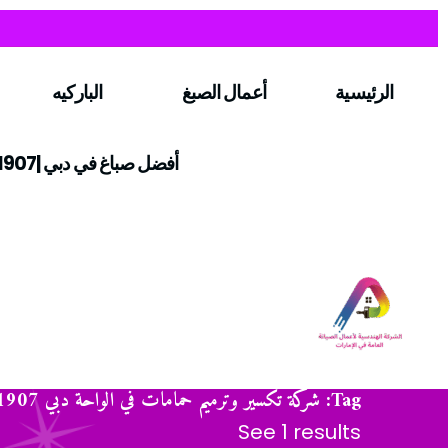
الرئيسية
أعمال الصبغ
الباركيه
أفضل صباغ في دبي |0547971907
Tag: شركة تكسير وترميم حمامات في الواحة دبي 0547971907
See 1 results