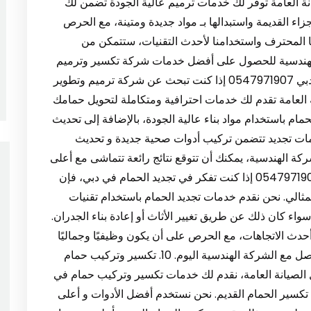
ة العامة توفر لك خدمات ترميم عالية الجودة تضمن لك
ء القديمة واستبدالها بـ مواد جديدة ومتينة، مع الحرص
 المحترف واستخدامنا لأحدث التقنيات، ستتمكن من
الهندسية للحصول على أفضل خدمات شركة تكسير وترميم
حمامات في دبي. 8. شركة ترميم وتطوير حمام في دبي 0547971907 إذا كنت تبحث عن شركة ترميم وتطوير
 العامة تقدم لك خدمات احترافية ومتكاملة لتحويل حمامك
م باستخدام مواد بناء عالية الجودة، بالإضافة إلى تحديث
دمات تجديد تتضمن تركيب أدوات صحية جديدة و تحديث
ة الهندسية، يمكنك أن تتوقع نتائج رائعة تتماشى مع أعلى
معايير الجودة والاحتراف. 9. تجديد الحمام في دبي 0547971907 إذا كنت تفكر في تجديد الحمام في دبي، فإن
لمثالي. نحن نقدم خدمات تجديد الحمام باستخدام تقنيات
سواء كان ذلك عن طريق تغيير الأثاث أو إعادة بناء الجدران.
دث الاتجاهات، مع الحرص على أن يكون وظيفيًا وجماليًا
في الوقت ذاته. إذا كنت ترغب في تجديد حمامك، تواصل مع الشركة الهندسية اليوم. 10. تكسير وتركيب حمام
دسية لأعمال الصيانة العامة، نقدم لك خدمات تكسير وتركيب حمام في
تكسير الحمام القديم. نحن نستخدم أفضل الأدوات و أعلى