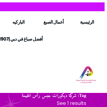
الرئيسية
أعمال الصبغ
الباركيه
أفضل صباغ في دبي |0547971907
Tag: شركة ديكورات جبس رأس الخيمة
See 1 results