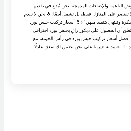
وش الناعمة والإضاءات المدمجة، نحن نُبدع في تقديم
تقتصر على المنازل فقط، بل تشمل أيضًا: 🌟 نحن لا نقدم
مجرد ديكورات، بل تجربة تصميم متكاملة، تبدأ من الفكرة وتنتهي بتنفيذ مبهر. ✅ 5: أسعار تركيب جبس بورد
نت تظن أن الحصول على ديكور راقٍ بجبس بورد احترافي
 أفضل أسعار تركيب جبس بورد في رأس الخيمة، مع
. 📊 تعتمد تسعيرتنا على: نحن نضمن لك سعرًا عادلًا