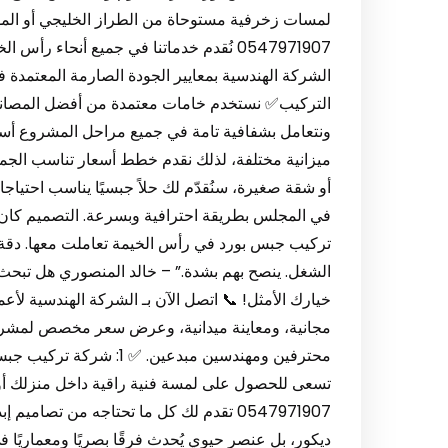
لمسات زخرفية مستوحاة من الطراز الخليجي أو الم
0547971907 نُقدم خدماتنا في جميع أنحاء رأ
الشركة الهندسية بمعايير الجودة الصارمة المعتمدة ف
التركيب✅ نستخدم خامات معتمدة من أفضل المصانع✅
ونتعامل بشفافية تامة في جميع مراحل المشروع أسع
ميزانية مختلفة، لذلك نقدم خطط أسعار تناسب الجم
أو شقة صغيرة، سنُقدّم لك حلاً جبسيًا يناسب احتياجا
في المجلس بطريقة احترافية وبسرعة. التصميم كان
تركيب جبس بورد في رأس الخيمة تعاملت معها. دقة
الشغل. ينصح بهم بشدة.” – خالد المنصوري هل تب
خيارك الأمثل! 📞 اتصل الآن بـ الشركة الهندسية لأ
مجانية، ومعاينة ميدانية، وعرض سعر مخصص لمشروعك
محترفين ومهندسين مبدعين.
تسعى للحصول على لمسة فنية راقية داخل منزلك أ
0547971907 تقدم لك كل ما تحتاجه من تصا
ديكور، بل عنصر حيوي يُحدث فرقًا بصريًا ومعماريًا