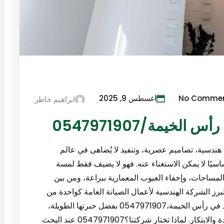
No Comme
أغسطس 9, 2025
ابراهيم خاطر
يمة/0547971907
دسية، تصاميم عصرية، وتنفيذ لا يُضاهى في عالم
سيًا لا يمكن الاستغناء عنه. فهو لا يضيف فقط لمسة
لمساحات، وإخفاء العيوب المعمارية ببراعة، ومن بين
رز الشركة الهندسية لأعمال الصيانة العامة كواحدة من
أفضل الشركات التي تقدم خدمات تركيب جبس بورد في رأس الخيمة،0547971907 بفضل خبرتها الطويلة،
وطاقمها الفني المدرب، والتزامها بأعلى معايير الجودة والابتكار. لماذا تختار شركتنا؟0547971907 عند البحث