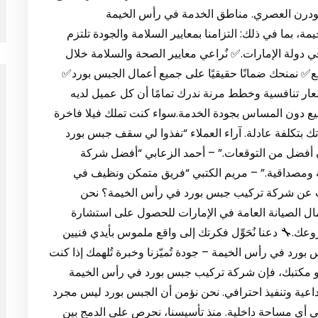
ودرن العصري. مناطق الخدمة في رأس الخيمة
س الخيمة، بما في ذلك: التزامنا بمعايير السلامة والجودة تلتزم
ي دولة الإمارات.✅ نُراعي معايير الصحة والسلامة خلال
 نمنحك ضمانًا حقيقيًا على جميع أعمال الجبس بورد✅
ار تنافسية وخطط مرنة ندرك تمامًا أن كل عميل لديه
يع دون المساس بجودة الخدمة.سواء كنت تملك فيلا فاخرة
تك بتكلفة عادلة. آراء العملاء “نفذوا لي سقف جبس بورد
 أفضل من التوقعات.” – أحمد الزعابي “أفضل شركة
 ومصداقية.” – مريم الكتبي “فريق متمكن ونظيف في
حث عن شركة تركيب جبس بورد في رأس الخيمة؟ نحن
عمال الصيانة العامة في الإمارات للحصول على استشارة
.🔧 دعنا نُحَوِّل فكرتك إلى واقع ملموس بأيدي فنيين
 ✅ 1: شركة تركيب جبس بورد في رأس الخيمة – جودة تُميّزنا وخبرة تُلهمك إذا كنت
و مكتبك، فإن شركة تركيب جبس بورد في رأس الخيمة
ميم إبداعية وتنفيذ احترافي. نحن نؤمن أن الجبس بورد ليس مجرد
 في أي مساحة داخلية. منذ تأسيسنا، نحرص على الدمج بين