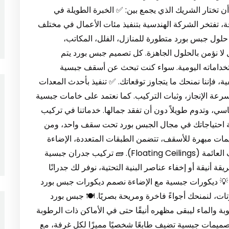
ختار الشريك الذي يجمع بين: ✅ الخبرة الطويلة في
، تفتخر الشركة الهندسية بتنفيذ مئات الأعمال في مختلف
 حلول جبس بورد متطورة للمنازل، الفلل، المكاتب،
ا نؤمن بالحلول الجاهزة. كل تصميم جبس بورد يتم
خداماته اليومية. سواء كنت تبحث عن أسقف جبسية
ة، فإننا نمنحك ما يتجاوز توقعاتك. ✅ تنفيذ بأحدث المعدات
رعة الإنجاز، وثبات التركيب. كما نعتمد على خامات جبسية
سي، وتدوم طويلاً دون أن تفقد جمالها. خدماتنا في تركيب
 الخيمة 0547971907 نُغطي كافة احتياجاتك في مجال الجبس بورد تحت سقف واحد، ومن
مات مبهرة للأسقف، تتضمن الطبقات المتعددة، الإضاءة
المخفية، التصاميم الدائرية والهندسية، وحتى الأسقف العائمة (Floating Ceilings). 🧱 تركيب جدران جبسية
نيقة أو إخفاء عناصر البنية التحتية، نوفر لك جدرانًا
💡 ديكورات جبسية مع الإضاءة نصمم ديكورات جبس بورد
ظمة الإضاءة الذكية مثل الـ LED والسبوتات، لنمنحك أجواءً فاخرة ومريحة بصريًا. 🍽 جبس بورد
 والماء ليبقى مظهره أنيقًا حتى في الأماكن ذات الرطوبة
صميمات جبسية تضيف طابعًا شخصيًا مميزًا لكل غرفة، مع