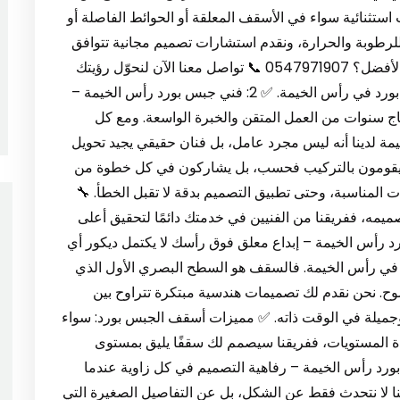
ب استثنائية سواء في الأسقف المعلقة أو الحوائط الفاصلة أو
للرطوبة والحرارة، ونقدم استشارات تصميم مجانية تتوافق
مع طبيعة المكان وذوق العميل. 🎯 لماذا نحن الخيار الأفضل؟ 0547971907 📞 تواصل معنا الآن لنحوّل رؤيتك
إلى واقع ملموس، بتوقيع أفضل شركة تركيب جبس بورد في رأس الخيمة. ✅ 2: فني جبس بورد رأس الخيمة –
تاج سنوات من العمل المتقن والخبرة الواسعة. ومع كل
 لدينا أنه ليس مجرد عامل، بل فنان حقيقي يجيد تحويل
لا يقومون بالتركيب فحسب، بل يشاركون في كل خطوة من
ات المناسبة، وحتى تطبيق التصميم بدقة لا تقبل الخطأ. 🔧
تصميمه، ففريقنا من الفنيين في خدمتك دائمًا لتحقيق أعلى
كيب اسقف جبس بورد رأس الخيمة – إبداع معلق فوق رأسك لا يكتمل ديكور أي
 في رأس الخيمة. فالسقف هو السطح البصري الأول الذي
وح. نحن نقدم لك تصميمات هندسية مبتكرة تتراوح بين
 وجميلة في الوقت ذاته. ✅ مميزات أسقف الجبس بورد: سواء
دة المستويات، ففريقنا سيصمم لك سقفًا يليق بمستوى
خرة. ✅ 4: ديكورات جبس بورد رأس الخيمة – رفاهية التصميم في كل زاوية عندما
 لا نتحدث فقط عن الشكل، بل عن التفاصيل الصغيرة التي