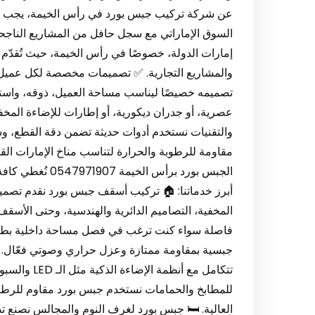
عن شركة تركيب جبس بورد في رأس الخيمة، يجب أن ت
السوق الإماراتي مع سجل حافل من المشاريع الناجحة
إمارات الدولة، خصوصًا في رأس الخيمة، حيث تُقدّم
والمشاريع التجارية. ✅ تصميمات مخصصة لكل عميل ل
تصميمه خصيصًا ليناسب مساحة العميل، ذوقه، واست
عصرية، أو جدران ديكورية، أو إطارات للإضاءة المخفي
والتقنيات نستخدم أدوات حديثة تضمن دقة القطع، وس
مقاومة للرطوبة والحرارة لتناسب مناخ الإمارات القا
الجبس بورد برأس
أبرز خدماتنا: 🏠 تركيب أسقف جبس بورد نقدم تصمي
فاصلة سواء كنت ترغب في فصل مساحة داخلية بطريقة أ
جبسية بمقاومة ممتازة وعزل حراري وصوتي فعّال. 
تتكامل مع أن
للمطابخ والحمامات نستخدم جبس بورد مقاوم للرطوبة
العالية. 🛏 جبس بورد لغرف النوم والمجالس نصنع ت