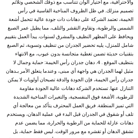
والاحترافية، مع اختيار ألوان تتناسب مع ذوقك الشخصي وتلائم
تصميم منزلك. في ظل الظروف المناخية القاسية في رأس
الخيمة، تعتمد الشركة على دهانات ذات جودة عالية تتحمل أشعة
الشمس والرطوبة، وتقاوم التقشر والتلف، مما يطيل عمر الصبغ
ويحافظ على المظهر النظيف والمشرق لسنوات. يبدأ العمل بتقييم
شامل للمنزل، يليه تحضير الجدران من تنظيف وتسوية، ثم الصبغ
بتقنيات حديثة تضمن تغطية متجانسة بدون عيوب، مع الانتهاء
بتنظيف الموقع . 4. دهان جدران رأس الخيمة: حماية وجمال لا
مثيل لهما الجدران هي واجهة أي مبنى، وعندما يتعلق الأمر بـدهان
جدران رأس الخيمة، فإن الجودة والدقة تصبحان أولويات لا يمكن
التنازل عنها. تستخدم الشركة دهانات عالية الجودة مقاومة
للرطوبة، الأشعة فوق البنفسجية، والتغيرات المناخية الشديدة
التي تميز المنطقة. فريق العمل المحترف يتأكد من معالجة أي
تلف أو شقوق في الجدران قبل البدء في عملية الدهان، ويستخدم
دهانات عازلة للحماية من الرطوبة والحرارة، مما يضمن عدم
تشقق الدهان أو تقشره مع مرور الوقت. ليس فقط حماية، بل