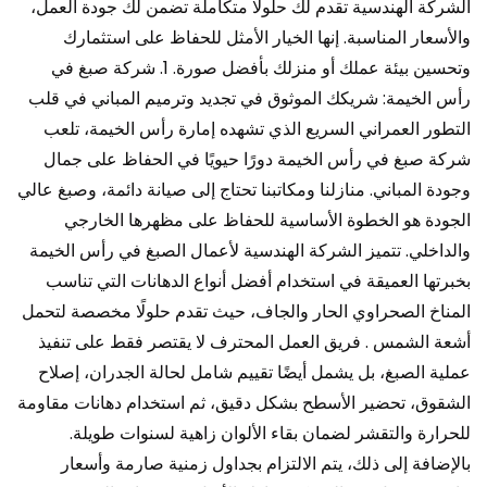
الشركة الهندسية تقدم لك حلولًا متكاملة تضمن لك جودة العمل،
والأسعار المناسبة. إنها الخيار الأمثل للحفاظ على استثمارك
وتحسين بيئة عملك أو منزلك بأفضل صورة. 1. شركة صبغ في
رأس الخيمة: شريكك الموثوق في تجديد وترميم المباني في قلب
التطور العمراني السريع الذي تشهده إمارة رأس الخيمة، تلعب
شركة صبغ في رأس الخيمة دورًا حيويًا في الحفاظ على جمال
وجودة المباني. منازلنا ومكاتبنا تحتاج إلى صيانة دائمة، وصبغ عالي
الجودة هو الخطوة الأساسية للحفاظ على مظهرها الخارجي
والداخلي. تتميز الشركة الهندسية لأعمال الصبغ في رأس الخيمة
بخبرتها العميقة في استخدام أفضل أنواع الدهانات التي تناسب
المناخ الصحراوي الحار والجاف، حيث تقدم حلولًا مخصصة لتحمل
أشعة الشمس . فريق العمل المحترف لا يقتصر فقط على تنفيذ
عملية الصبغ، بل يشمل أيضًا تقييم شامل لحالة الجدران، إصلاح
الشقوق، تحضير الأسطح بشكل دقيق، ثم استخدام دهانات مقاومة
للحرارة والتقشر لضمان بقاء الألوان زاهية لسنوات طويلة.
بالإضافة إلى ذلك، يتم الالتزام بجداول زمنية صارمة وأسعار