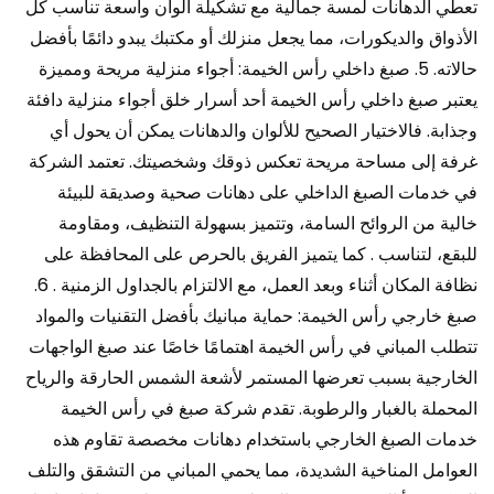
تعطي الدهانات لمسة جمالية مع تشكيلة ألوان واسعة تناسب كل
الأذواق والديكورات، مما يجعل منزلك أو مكتبك يبدو دائمًا بأفضل
حالاته. 5. صبغ داخلي رأس الخيمة: أجواء منزلية مريحة ومميزة
يعتبر صبغ داخلي رأس الخيمة أحد أسرار خلق أجواء منزلية دافئة
وجذابة. فالاختيار الصحيح للألوان والدهانات يمكن أن يحول أي
غرفة إلى مساحة مريحة تعكس ذوقك وشخصيتك. تعتمد الشركة
في خدمات الصبغ الداخلي على دهانات صحية وصديقة للبيئة
خالية من الروائح السامة، وتتميز بسهولة التنظيف، ومقاومة
للبقع، لتناسب . كما يتميز الفريق بالحرص على المحافظة على
نظافة المكان أثناء وبعد العمل، مع الالتزام بالجداول الزمنية . 6.
صبغ خارجي رأس الخيمة: حماية مبانيك بأفضل التقنيات والمواد
تتطلب المباني في رأس الخيمة اهتمامًا خاصًا عند صبغ الواجهات
الخارجية بسبب تعرضها المستمر لأشعة الشمس الحارقة والرياح
المحملة بالغبار والرطوبة. تقدم شركة صبغ في رأس الخيمة
خدمات الصبغ الخارجي باستخدام دهانات مخصصة تقاوم هذه
العوامل المناخية الشديدة، مما يحمي المباني من التشقق والتلف