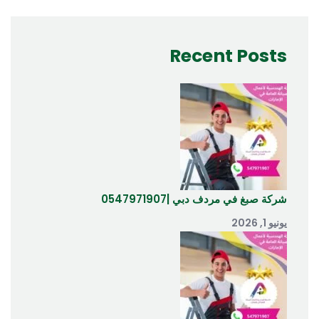
Recent Posts
شركة صبغ في مردف دبي |0547971907
يونيو 1, 2026