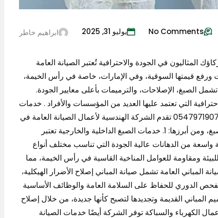
No Comments
يوليو 31, 2025
ابراهيم خاطر
ؤك المثاليون في الجودة والاحترافية تُعتبر الصيانة العامة
 ورفع قيمتها السوقية، وفي الإمارات، خاصة في رأس الخيمة،
ل الصبغ، الإصلاحات، والترميمات بأعلى معايير الجودة.
يمة 0547971907 هي عنوان الاحترافية التي تعتمد عليها العديد من المؤسسات والأفراد . خدمات
الشركة الهندسية لأعمال الصيانة العامة في رأس الخيمة0547971907 تقدم الشركة الهندسية لأعمال الصيانة العامة في
الإمارات خدمات متنوعة تشمل جميع جوانب الصيانة والصبغ، ومن أبرزها: 1. خدمات الصبغ الداخلية والخارجية تعتبر
واسعة من الدهانات عالية الجودة التي تناسب مختلف أنواع
لبيئة ومقاومة للعوامل المناخية القاسية في رأس الخيمة، مما
ثبات اللون وحماية المبنى من العوامل الجوية. 2. صيانة المباني العامة تشمل صيانة المباني إصلاح الأضرار الهيكلية،
 الفحص الدوري للحفاظ على السلامة العامة والوظائف الأساسية
ى ترميم المباني القديمة وتجديدها لتصبح كأنها جديدة، من خلال إصلاح
طح، صبغ الجدران، واستبدال التشطيبات التالفة. 4. أعمال الكهرباء والسباكة توفر الشركة أيضًا خدمات الصيانة