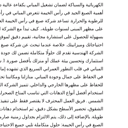
الكهربائية والسباكة لضمان تشغيل المباني بكفاءة عالية
أهمية الصبغ الجيد في رأس الخيمة تتعرض المباني في رأ
للرطوبة والحرارة. تساعد شركة صبغ في رأس الخيمة العمل
على مظهر المبنى لسنوات طويلة،. كيف تبدأ مع الشركة ال
بسهولة للحصول على استشارة مجانية، تقييم دقيق لموق
احتياجاتك وميزانيتك. خلاصة عندما تبحث عن شركة صبغ 
الشركة الهندسية تقدم لك حلولًا متكاملة تضمن لك جودة ال
استث
المباني في قلب التطور العمراني السريع الذي تشهده إما
في الحفاظ على جمال وجودة المباني. منازلنا ومكاتبنا تح
للحفاظ على مظهرها الخارجي والداخلي. تتميز الشركة اله
استخدام أفضل أنواع الدهانات التي تناسب المناخ الصحر
الشمس . فريق العمل المحترف لا يقتصر فقط على تنفيذ عم
الشقوق، تحضير الأسطح بشكل دقيق، ثم استخدام دهانات م
الصبغ في رأس الخيمة: حلول متكاملة تلبي جميع الاحتي