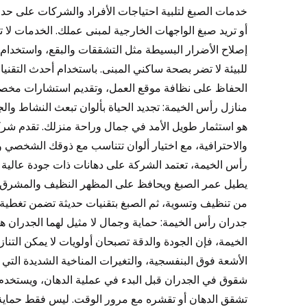
خدمات الصبغ لتلبية احتياجات الأفراد والشركات على حد
أو تريد صبغ الواجهات الخارجية لمبنى عملك. الخدمات لا
إصلاح الأضرار البسيطة مثل التشققات والبقع، واستخدام
للبيئة لا تضر بصحة ساكني المبنى. باستخدام أحدث التقن
منازل رأس الخيمة: تجديد الحياة بألوان تبعث النشاط و
هو استثمار طويل الأمد في جمال وراحة منزلك. تقدم شر
والاحترافية، مع اختيار ألوان تتناسب مع ذوقك الشخصي 
رأس الخيمة، تعتمد الشركة على دهانات ذات جودة عالية 
يطيل عمر الصبغ ويحافظ على المظهر النظيف والمشرق لسن
جدران رأس الخيمة: حماية وجمال لا مثيل لهما الجدران ه
الخيمة، فإن الجودة والدقة تصبحان أولويات لا يمكن التنا
الأشعة فوق البنفسجية، والتغيرات المناخية الشديدة التي
شقوق في الجدران قبل البدء في عملية الدهان، ويستخدم 
تشقق الدهان أو تقشره مع مرور الوقت. ليس فقط حماية،