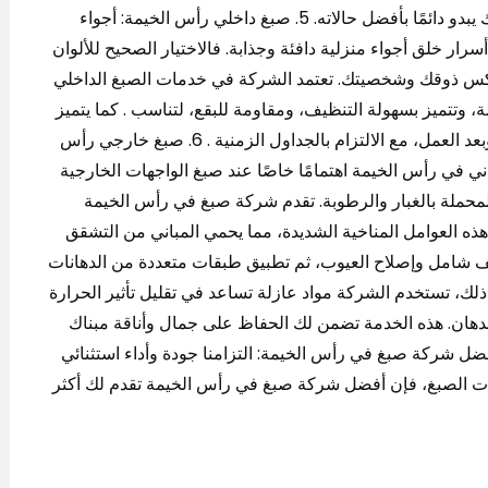
تناسب كل الأذواق والديكورات، مما يجعل منزلك أو مكتبك يبدو دائمًا بأفضل حالاته. 5. صبغ داخلي رأس الخيمة: أجواء
ار خلق أجواء منزلية دافئة وجذابة. فالاختيار الصحيح للألوان
عكس ذوقك وشخصيتك. تعتمد الشركة في خدمات الصبغ الداخلي
، وتتميز بسهولة التنظيف، ومقاومة للبقع، لتناسب . كما يتميز
الفريق بالحرص على المحافظة على نظافة المكان أثناء وبعد العمل، مع الالتزام بالجداول الزمنية . 6. صبغ خارجي رأس
اني في رأس الخيمة اهتمامًا خاصًا عند صبغ الواجهات الخارجية
محملة بالغبار والرطوبة. تقدم شركة صبغ في رأس الخيمة
 العوامل المناخية الشديدة، مما يحمي المباني من التشقق
ظيف شامل وإصلاح العيوب، ثم تطبيق طبقات متعددة من الدهانات
ذلك، تستخدم الشركة مواد عازلة تساعد في تقليل تأثير الحرارة
دهان. هذه الخدمة تضمن لك الحفاظ على جمال وأناقة مبناك
ت طويلة، مع تقليل تكاليف الصيانة المستقبلية. 7. أفضل شركة صبغ في رأس الخيمة: التزامنا جودة وأداء استثنائي
دمات الصبغ، فإن أفضل شركة صبغ في رأس الخيمة تقدم لك أكثر