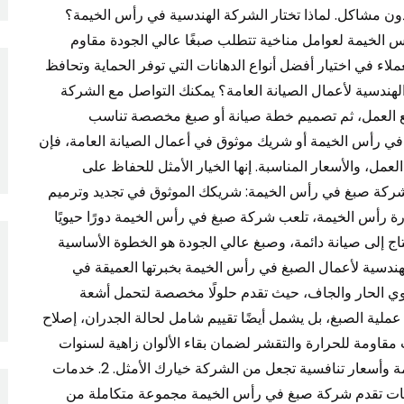
 دون مشاكل. لماذا تختار الشركة الهندسية في رأس الخيمة؟
س الخيمة لعوامل مناخية تتطلب صبغًا عالي الجودة مقاوم
اء في اختيار أفضل أنواع الدهانات التي توفر الحماية وتحافظ
هندسية لأعمال الصيانة العامة؟ يمكنك التواصل مع الشركة
ع العمل، ثم تصميم خطة صيانة أو صبغ مخصصة تناسب
في رأس الخيمة أو شريك موثوق في أعمال الصيانة العامة، فإن
عمل، والأسعار المناسبة. إنها الخيار الأمثل للحفاظ على
مارك وتحسين بيئة عملك أو منزلك بأفضل صورة. 1. شركة صبغ في رأس الخيمة: شريكك الموثوق في تجديد وترميم
رة رأس الخيمة، تلعب شركة صبغ في رأس الخيمة دورًا حيويًا
تاج إلى صيانة دائمة، وصبغ عالي الجودة هو الخطوة الأساسية
ندسية لأعمال الصبغ في رأس الخيمة بخبرتها العميقة في
اوي الحار والجاف، حيث تقدم حلولًا مخصصة لتحمل أشعة
لية الصبغ، بل يشمل أيضًا تقييم شامل لحالة الجدران، إصلاح
قاومة للحرارة والتقشر لضمان بقاء الألوان زاهية لسنوات
طويلة. بالإضافة إلى ذلك، يتم الالتزام بجداول زمنية صارمة وأسعار تنافسية تجعل من الشركة خيارك الأمثل. 2. خدمات
اجات تقدم شركة صبغ في رأس الخيمة مجموعة متكاملة من