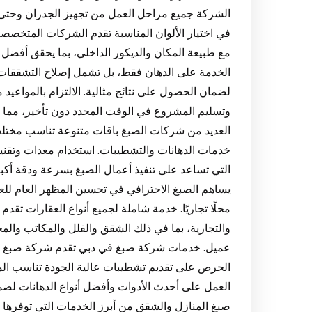
الشركة جميع مراحل العمل من تجهيز الجدران وحتى ا
في اختيار الألوان المناسبة تقدم الشركات المتخصصة
مع طبيعة المكان والديكور الداخلي، بما يحقق أفضل
الخدمة على الدهان فقط، بل تشمل إصلاح التشققات
لضمان الحصول على نتائج مثالية. الالتزام بالمواعيد
وتسليم المشروع في الوقت المحدد دون تأخير، مما ي
العديد من شركات الصبغ باقات متنوعة تناسب مختل
خدمات الدهانات والتشطيبات. استخدام معدات وتقني
التي تساعد على تنفيذ أعمال الصبغ بسرعة ودقة أكبر م
يساهم الصبغ الاحترافي في تحسين المظهر العام للعقار 
محلًا تجاريًا. خدمة شاملة لجميع أنواع العقارات تق
والتجارية، بما في ذلك الشقق والفلل والمكاتب والمح
عميل. خدمات شركة صبغ في دبي تقدم شركة صبغ في 
الحرص على تقديم تشطيبات عالية الجودة تناسب المنا
العمل على أحدث الأدوات وأفضل أنواع الدهانات لضما
صبغ المنازل والشقق من أبرز الخدمات التي توفرها 