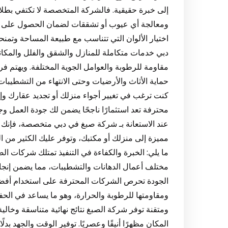
إلى خبرة حقيقية. فالشركة المتخصصة لا تكتفي بطلاء
ومعالجة أي عيوب أو تشققات لضمان الحصول على نتيج
اختيار الألوان التي تتناسب مع طبيعة المساحة وتمنحه
دبي خدمات متكاملة للمنازل والشقق والفلل والمكاتب
مقاومة للرطوبة والعوامل الجوية المختلفة. ويهتم فري
حماية الأثاث والأرضيات وحتى الانتهاء من التشطيبات الن
كنت ترغب في تغيير أجواء منزلك أو تجديد عقارك و
محترفة تعد استثمارًا ناجحًا يضمن لك جودة العمل وج
عند الاستعانة بـ شركة صبغ في دبي متخصصة، فإنك 
مميزة إلى منزلك أو مكتبك، وتوفر عليك الكثير من 
ما يلي: الخبرة والكفاءة في التنفيذ تمتلك شركات ا
مختلف أعمال الدهانات والتشطيبات، مما يضمن إنجاز 
الجودة تحرص الشركات المحترفة على استخدام أفضل أن
ومقاومتها للرطوبة والحرارة، وهو ما يساعد في الح
ومتقنة توفر شركة الصبغ نتائج نهائية متناسقة وخالية
المكان مظهرًا أنيقًا وعصريًا. توفير الوقت والجهد بد