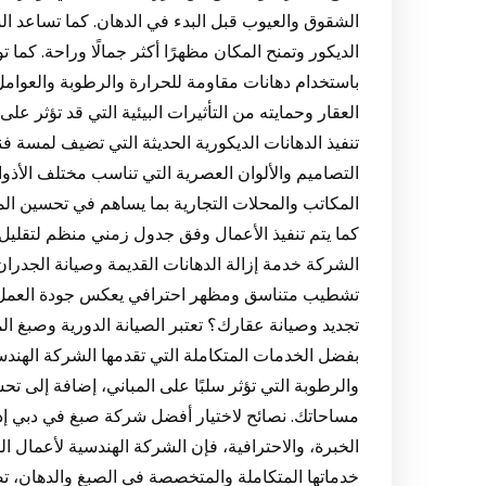
الشقوق والعيوب قبل البدء في الدهان. كما تساعد الش
الديكور وتمنح المكان مظهرًا أكثر جمالًا وراحة. كم
باستخدام دهانات مقاومة للحرارة والرطوبة والعوام
العقار وحمايته من التأثيرات البيئية التي قد تؤثر ع
تنفيذ الدهانات الديكورية الحديثة التي تضيف لمسة 
التصاميم والألوان العصرية التي تناسب مختلف الأذوا
المكاتب والمحلات التجارية بما يساهم في تحسين المظ
كما يتم تنفيذ الأعمال وفق جدول زمني منظم لتقليل 
الشركة خدمة إزالة الدهانات القديمة وصيانة الجدرا
تشطيب متناسق ومظهر احترافي يعكس جودة العمل و
تجديد وصيانة عقارك؟ تعتبر الصيانة الدورية وصبغ الم
بفضل الخدمات المتكاملة التي تقدمها الشركة الهند
والرطوبة التي تؤثر سلبًا على المباني، إضافة إلى 
مساحاتك. نصائح لاختيار أفضل شركة صبغ في دبي إ
الخبرة، والاحترافية، فإن الشركة الهندسية لأعمال ا
خدماتها المتكاملة والمتخصصة في الصبغ والدهان، تض