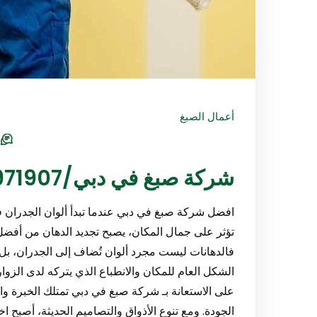
أعمال الصبغ
s
شركة صبغ في دبي/0547971907
افضل شركة صبغ في دبي عندما تبدأ ألوان الجدران ف
تؤثر على جمال المكان، يصبح تجديد الدهان من أفضل ا
فالدهانات ليست مجرد ألوان تُضاف إلى الجدران، 
الشكل العام للمكان والانطباع الذي يتركه لدى الزو
على الاستعانة بـ شركة صبغ في دبي تمتلك الخبرة وا
الجودة. ومع تنوع الأذواق والتصاميم الحديثة، أصبح اختي