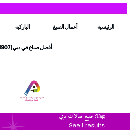
الرئيسية
أعمال الصبغ
الباركيه
أفضل صباغ في دبي |0547971907
Tag: صبغ صالات دبي
See 1 results