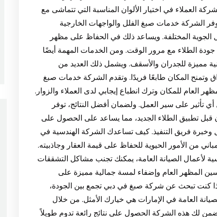
ركة العملاء في اختيار الألوان المناسبة التي تتماشى مع
ا توفر الشركة خدمات صبغ الفلل والواجهات الخارجية
ل الجوية المختلفة. ويساعد ذلك في الحفاظ على مظهر
لى جودة الطلاء مع مرور الوقت. ومن الخدمات المهمة أيضًا
فنية مميزة للجدران والأسقف. ويشمل ذلك العديد من
ق وتمنح المكان طابعًا فريدًا. وتقدم الشركة خدمات صبغ
هر العام للمكان وترك انطباع إيجابي لدى العملاء والزوار.
أي تأثير على سير العمل. ولضمان أفضل النتائج، توفر
ن قبل تطبيق الطلاء الجديد، مما يساعد على الحصول على
خبرة فريق التنفيذ. كيف تساعدك الشركة الهندسية في
باني من الأمور الحيوية للحفاظ على قيمة العقار وجاذبيته.
سية لأعمال الصيانة العامة، يمكنك تجنب مشاكل التشققات
تحسين المظهر العام وإضفاء لمسة جمالية مميزة على
ذا كنت تبحث عن شركة صبغ في دبي تجمع بين الجودة،
لصيانة العامة في الإمارات هي خيارك الأمثل. من خلال
من لك هذه الشركة الحصول على نتائج رائعة تدوم طويلاً