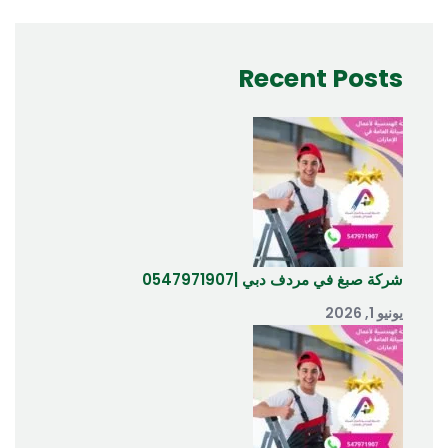
Recent Posts
شركة صبغ في مردف دبي |0547971907
يونيو 1, 2026