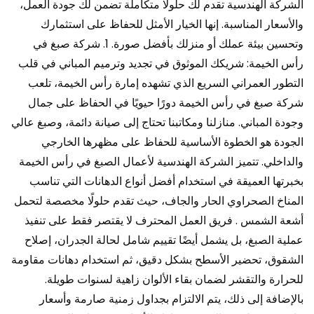
الشركة الهندسية تقدم لك حلولًا متكاملة تضمن لك جودة العمل،
والأسعار المناسبة. إنها الخيار الأمثل للحفاظ على استثمارك
وتحسين بيئة عملك أو منزلك بأفضل صورة. 1. شركة صبغ في
رأس الخيمة: شريكك الموثوق في تجديد وترميم المباني في قلب
التطور العمراني السريع الذي تشهده إمارة رأس الخيمة، تلعب
شركة صبغ في رأس الخيمة دورًا حيويًا في الحفاظ على جمال
وجودة المباني. منازلنا ومكاتبنا تحتاج إلى صيانة دائمة، وصبغ عالي
الجودة هو الخطوة الأساسية للحفاظ على مظهرها الخارجي
والداخلي. تتميز الشركة الهندسية لأعمال الصبغ في رأس الخيمة
بخبرتها العميقة في استخدام أفضل أنواع الدهانات التي تناسب
المناخ الصحراوي الحار والجاف، حيث تقدم حلولًا مخصصة لتحمل
أشعة الشمس . فريق العمل المحترف لا يقتصر فقط على تنفيذ
عملية الصبغ، بل يشمل أيضًا تقييم شامل لحالة الجدران، إصلاح
الشقوق، تحضير الأسطح بشكل دقيق، ثم استخدام دهانات مقاومة
للحرارة والتقشر لضمان بقاء الألوان زاهية لسنوات طويلة.
بالإضافة إلى ذلك، يتم الالتزام بجداول زمنية صارمة وأسعار