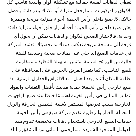
تعطي الدهانات لمسة جمالية مع تشكيلة ألوان واسعة تناسب كل
الأذواق والديكورات، مما يجعل منزلك أو مكتبك يبدو دائمًا بأفضل
حالاته. 5. صبغ داخلي رأس الخيمة: أجواء منزلية مريحة ومميزة
يعتبر صبغ داخلي رأس الخيمة أحد أسرار خلق أجواء منزلية دافئة
وجذابة. فالاختيار الصحيح للألوان والدهانات يمكن أن يحول أي
غرفة إلى مساحة مريحة تعكس ذوقك وشخصيتك. تعتمد الشركة
في خدمات الصبغ الداخلي على دهانات صحية وصديقة للبيئة
خالية من الروائح السامة، وتتميز بسهولة التنظيف، ومقاومة
للبقع، لتناسب . كما يتميز الفريق بالحرص على المحافظة على
نظافة المكان أثناء وبعد العمل، مع الالتزام بالجداول الزمنية . 6.
صبغ خارجي رأس الخيمة: حماية مبانيك بأفضل التقنيات والمواد
تتطلب المباني في رأس الخيمة اهتمامًا خاصًا عند صبغ الواجهات
الخارجية بسبب تعرضها المستمر لأشعة الشمس الحارقة والرياح
المحملة بالغبار والرطوبة. تقدم شركة صبغ في رأس الخيمة
خدمات الصبغ الخارجي باستخدام دهانات مخصصة تقاوم هذه
العوامل المناخية الشديدة، مما يحمي المباني من التشقق والتلف