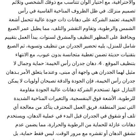
والاحترافية، مع اختيار ألوان تتناسب مع ذوقك الشخصي وتلائم
تصميم منزلك. في ظل الظروف المناخية القاسية في رأس
الخيمة، تعتمد الشركة على دهانات ذات جودة عالية تتحمل أشعة
الشمس والرطوبة، وتقاوم التقشر والتلف، مما يطيل عمر الصبغ
ويحافظ على المظهر النظيف والمشرق لسنوات. يبدأ العمل بتقييم
شامل للمنزل، يليه تحضير الجدران من تنظيف وتسوية، ثم الصبغ
بتقنيات حديثة تضمن تغطية متجانسة بدون عيوب، مع الانتهاء
بتنظيف الموقع . 4. دهان جدران رأس الخيمة: حماية وجمال لا
مثيل لهما الجدران هي واجهة أي مبنى، وعندما يتعلق الأمر بـدهان
جدران رأس الخيمة، فإن الجودة والدقة تصبحان أولويات لا يمكن
التنازل عنها. تستخدم الشركة دهانات عالية الجودة مقاومة
للرطوبة، الأشعة فوق البنفسجية، والتغيرات المناخية الشديدة
التي تميز المنطقة. فريق العمل المحترف يتأكد من معالجة أي
تلف أو شقوق في الجدران قبل البدء في عملية الدهان، ويستخدم
دهانات عازلة للحماية من الرطوبة والحرارة، مما يضمن عدم
تشقق الدهان أو تقشره مع مرور الوقت. ليس فقط حماية، بل