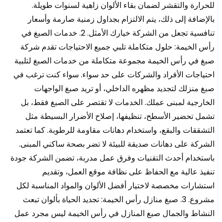
للحرارة والتقشر لضمان بقاء الألوان زاهية لسنوات طويلة.
بالإضافة إلى ذلك، يتم الالتزام بجداول زمنية صارمة وأسعار
تنافسية تجعل من الشركة خيارك الأمثل. 2. خدمات الصبغ في
رأس الخيمة: حلول متكاملة تلبي جميع الاحتياجات تقدم شركة
صبغ في رأس الخيمة مجموعة متكاملة من خدمات الصبغ لتلبية
احتياجات الأفراد والشركات على حد سواء. سواء كنت ترغب في
صبغ منزلك لتجديد مظهره الداخلي، أو تريد صبغ الواجهات
الخارجية لمبنى عملك. الخدمات لا تقتصر على الصبغ فقط، بل
تشمل تحضير الأسطح، تنظيفها، إصلاح الأضرار البسيطة مثل
التشققات والبقع، واستخدام دهانات مقاومة للرطوبة. كما تعتمد
الشركة على دهانات صديقة للبيئة لا تضر بصحة ساكني المبنى.
باستخدام أحدث التقنيات وفرق عمل مدربة، تضمن الشركة جودة
تنفيذ عالية مع الحفاظ على نظافة موقع العمل، وتقديم
استشارات مخصصة لاختيار أفضل الألوان والمواد المناسبة لكل
مشروع. 3. صبغ منازل رأس الخيمة: تجديد الحياة بألوان تبعث
النشاط والجمال صبغ المنازل في رأس الخيمة ليس مجرد عمل