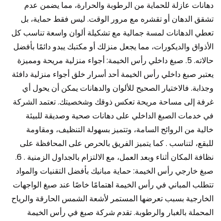
دهانات عازلة للحماية من الرطوبة والحرارة، مما يضمن عدم
تشقق الدهان أو تقشره مع مرور الوقت. ليس فقط حماية، بل
تعطي الدهانات لمسة جمالية مع تشكيلة ألوان واسعة تناسب كل
الأذواق والديكورات، مما يجعل منزلك أو مكتبك يبدو دائمًا بأفضل
حالاته. 5. صبغ داخلي رأس الخيمة: أجواء منزلية مريحة ومميزة
يعتبر صبغ داخلي رأس الخيمة أحد أسرار خلق أجواء منزلية دافئة
وجذابة. فالاختيار الصحيح للألوان والدهانات يمكن أن يحول أي
غرفة إلى مساحة مريحة تعكس ذوقك وشخصيتك. تعتمد الشركة
في خدمات الصبغ الداخلي على دهانات صحية وصديقة للبيئة
خالية من الروائح السامة، وتتميز بسهولة التنظيف، ومقاومة
للبقع، لتناسب . كما يتميز الفريق بالحرص على المحافظة على
نظافة المكان أثناء وبعد العمل، مع الالتزام بالجداول الزمنية . 6.
صبغ خارجي رأس الخيمة: حماية مبانيك بأفضل التقنيات والمواد
تتطلب المباني في رأس الخيمة اهتمامًا خاصًا عند صبغ الواجهات
الخارجية بسبب تعرضها المستمر لأشعة الشمس الحارقة والرياح
المحملة بالغبار والرطوبة. تقدم شركة صبغ في رأس الخيمة