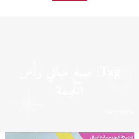
Tag: صبغ مباني رأس
الخيمة
See 1 results