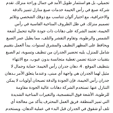
تجميلي، بل هو استثمار طويل الأمد في جمال وراحة منزلك. تقدم
شركة صبغ في رأس الخيمة خدمات صبغ منازل تتميز بالدقة
والاحترافية، مع اختيار ألوان تتناسب مع ذوقك الشخصي وتلائم
تصميم منزلك. في ظل الظروف المناخية القاسية في رأس
الخيمة، تعتمد الشركة على دهانات ذات جودة عالية تتحمل أشعة
الشمس والرطوبة، وتقاوم التقشر والتلف، مما يطيل عمر الصبغ
ويحافظ على المظهر النظيف والمشرق لسنوات. يبدأ العمل بتقييم
شامل للمنزل، يليه تحضير الجدران من تنظيف وتسوية، ثم الصبغ
بتقنيات حديثة تضمن تغطية متجانسة بدون عيوب، مع الانتهاء
بتنظيف الموقع . 4. دهان جدران رأس الخيمة: حماية وجمال لا
مثيل لهما الجدران هي واجهة أي مبنى، وعندما يتعلق الأمر بـدهان
جدران رأس الخيمة، فإن الجودة والدقة تصبحان أولويات لا يمكن
التنازل عنها. تستخدم الشركة دهانات عالية الجودة مقاومة
للرطوبة، الأشعة فوق البنفسجية، والتغيرات المناخية الشديدة
التي تميز المنطقة. فريق العمل المحترف يتأكد من معالجة أي
تلف أو شقوق في الجدران قبل البدء في عملية الدهان، ويستخدم