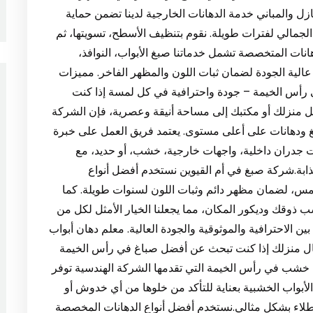
ان 2. صبغ واجهات المنازل والمباني خدمة الدهانات الخارجية لدينا تضمن حماية
لجمالي لفترات طويلة. نقوم بتنظيف الأسطح، تسويتها، ثم
ة للتقشير والبهتان. 3. أعمال الدهانات المتخصصة تشمل خدماتنا صبغ الأبواب، النوافذ،
عالية الجودة لضمان ثبات اللون والمظهر الفاخر. مميزات
 رأس الخيمة – جودة واحترافية في كل لمسة إذا كنت
 منزلك أو مكتبك إلى مساحة أنيقة وعصرية، فإن الشركة
غ ودهانات على أعلى مستوى. يعتمد فريق العمل على خبرة
ت جدران داخلية، واجهات خارجية، خشب، أو حديد، مع
جذابة.شركة صبغ في أم القيوين نستخدم أفضل أنواع
شمس، لضمان مظهر دائم وثبات اللون لسنوات طويلة. كما
ب ذوقك وديكور المكان، مما يجعلنا الخيار الأمثل لكل من
الاحترافية والموثوقية والجودة العالية. معلم دهان أبواب
 منزلك إذا كنت تبحث عن أفضل صباغ في رأس الخيمة
 خشب في رأس الخيمة التي تقدمها الشركة الهندسية توفر
الأبواب الخشبية بعناية للتأكد من خلوها من أي خدوش أو
لطلاء بشكل مثالي.نستخدم أفضل أنواع الدهانات المخصصة