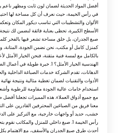
أفضل المواد الحديثة لضمان لون ثابت ومظهر ناعم يخ
في رأس الخيمة، حيث نعرف أن كل مساحة لها احتياج
الألوان والتشطيبات التي تناسب ديكور المكان وتعك
الأسطح الكبيرة، تحظى بعناية فائقة لنضمن لك نتيجة 
صبغ الجدران، بل خلق مساحة تشعر فيها بالفخر كلما د
كمنزل كامل أو مكتب، نحن نضمن الجودة، المتانة، وال
بالكامل مع لمسة فنية متقنة، فنحن الخيار الأمثل لأع
الهندسية الخيار الأمثل؟ 1. خبرة ط
الدهانات، تقدم الشركة خدمات الصباغة الداخلية وال
استخدام خامات عالية الجودة مقاومة للرطوبة وأش
معنا فريق من الصباغين المحترفين القادرين على ال
خشب، حديد أو واجهات خارجية، مع التركيز على الدق
رأس الخيمة 1. صبغ داخلي للمنزل والمكاتب ن
أحدث طرق صبغ الجدران والأسقف، مع الاهتمام بكل ال