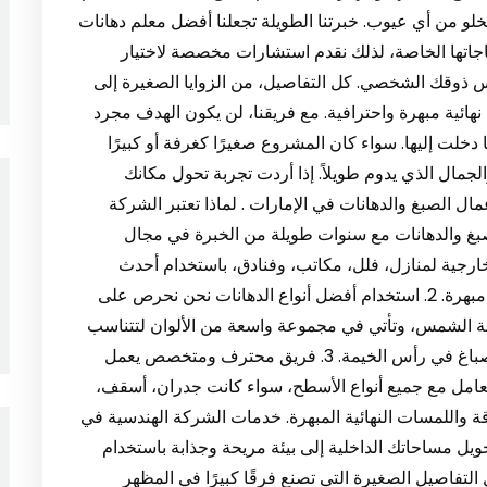
لو من أي عيوب. خبرتنا الطويلة تجعلنا أفضل معلم دهانات
اتها الخاصة، لذلك نقدم استشارات مخصصة لاختيار
س ذوقك الشخصي. كل التفاصيل، من الزوايا الصغيرة إلى
نهائية مبهرة واحترافية. مع فريقنا، لن يكون الهدف مجرد
خلت إليها. سواء كان المشروع صغيرًا كغرفة أو كبيرًا
جمال الذي يدوم طويلاً. إذا أردت تجربة تحول مكانك
مال الصبغ والدهانات في الإمارات . لماذا تعتبر الشركة
ويلة في أعمال الصبغ والدهانات مع سنوات طويلة من الخبرة في مجال
خارجية لمنازل، فلل، مكاتب، وفنادق، باستخدام أحدث
الأدوات والتقنيات لضمان تغطية مثالية ونتيجة نهائية مبهرة. 2. استخدام أفضل أنواع الدهانات نحن نحرص على
عة الشمس، وتأتي في مجموعة واسعة من الألوان لتتناسب
مع جميع أذواق العملاء. هذه المميزات تجعلنا أفضل صباغ في رأس الخيمة. 3. فريق محترف ومتخصص يعمل
تعامل مع جميع أنواع الأسطح، سواء كانت جدران، أسقف،
ة واللمسات النهائية المبهرة. خدمات الشركة الهندسية في
قوم بتحويل مساحاتك الداخلية إلى بيئة مريحة وجذابة باستخدام
تفاصيل الصغيرة التي تصنع فرقًا كبيرًا في المظهر